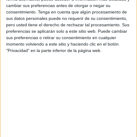
cambiar sus preferencias antes de otorgar o negar su
La compañía, que forma parte del grupo IAG
consentimiento.
Tenga en cuenta que algún procesamiento de
(International Airlines Group), puso en marcha
sus datos personales puede no requerir de su consentimiento,
un concurso entre distintas agencias creativas,
pero usted tiene el derecho de rechazar tal procesamiento. Sus
proceso en el que finalmente ha resultado
preferencias se aplicarán solo a este sitio web. Puede cambiar
ganadora Ogilvy Barcelona. El vicepresidente de
sus preferencias o retirar su consentimiento en cualquier
Ogilvy Spain y CEO de Ogilvy Barcelona, Jordi
momento volviendo a este sitio y haciendo clic en el botón
"Privacidad" en la parte inferior de la página web.
Urbea, afirma que “estamos muy ilusionados de
trabajar con una de las marcas más
internacionales que hay en Barcelona y una de
las más importantes de los últimos 20 años” y
añade que “juntos haremos un viaje
extraordinario para que la marca Vueling brille
aún más”.
La propuesta presentada en el concurso por
Ogilvy Barcelona se ha basado en la apuesta por
un modelo donde la creatividad estará pensada
para cada key market de Vueling. El objetivo es
extraer insights reales de cada país para llevar a