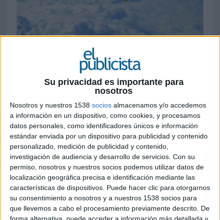
7 DE ABRIL DE 2022
La agencia será el partner estratégico y
creativo de toda la comunicación de marca
Su privacidad es importante para
y campañas en todos los canales incluidos
nosotros
social media
Nosotros y nuestros 1538
socios
almacenamos y/o accedemos
a información en un dispositivo, como cookies, y procesamos
Vueling
ha adjudicado a
Ogilvy Barcelona
la
datos personales, como identificadores únicos e información
gestión de toda la comunicación de marca tanto
estándar enviada por un dispositivo para publicidad y contenido
para España como en el resto de los países
personalizado, medición de publicidad y contenido,
europeos donde la compañía tiene presencia,
investigación de audiencia y desarrollo de servicios.
Con su
permiso, nosotros y nuestros socios podemos utilizar datos de
entre los que destacan Francia, Italia y Reino
localización geográfica precisa e identificación mediante las
Unido. De esta forma, la agencia se convierte en
características de dispositivos. Puede hacer clic para otorgarnos
el partner estratégico y creativo de marca y las
su consentimiento a nosotros y a nuestros 1538 socios para
campañas en todos los canales incluido social
que llevemos a cabo el procesamiento previamente descrito. De
media.
forma alternativa, puede acceder a información más detallada y