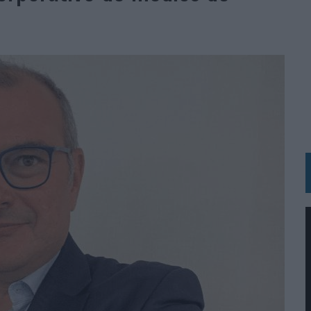
RÁ A PRUEBA LA CREATIVIDAD DE LAS MARCAS
N LA INFANCIA EN SU ESTRATEGIA
OS EN VERANO Y SUPERA AL MÓVIL COMO DISPOSITIVO MÁS UTILIZADO
OS ESPAÑOLES
IRECTORA COMERCIAL GLOBAL
BLE INSPIRADA EN CORNETTO, CALIPPO Y SOLERO
MAR EL PATRIMONIO HISTÓRICO EN ACTIVOS CULTURALES Y ECONÓMICOS
LA GESTIÓN DE SUS RELACIONES CON LOS MEDIOS
ARIO EN SU ÚLTIMA CAMPAÑA INTERNACIONAL
N DE MARCA A LARGO PLAZO Y LA MEDICIÓN SON DOS CARAS DE LA MISMA
N HOTELS & RESORTS