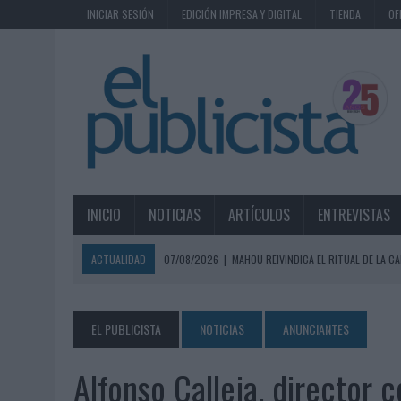
INICIAR SESIÓN
EDICIÓN IMPRESA Y DIGITAL
TIENDA
OF
INICIO
NOTICIAS
ARTÍCULOS
ENTREVISTAS
ACTUALIDAD
07/08/2026
|
MAHOU REIVINDICA EL RITUAL DE LA CA
07/08/2026
|
MG SPIRIT RELANZA SU MARCA CON UNA ESTRATEGIA 
07/08/2026
|
PATRÓN CONVIERTE EL NUEVO SINGLE DE ARÓN PIPER EN
EL PUBLICISTA
NOTICIAS
ANUNCIANTES
07/08/2026
|
EL VERANO PONE A PRUEBA LA ESTRATEGIA DIGITAL DE
Alfonso Calleja, director 
07/08/2026
|
VUELING CONVIERTE LOS RECUERDOS EN SOUVENIRS CO