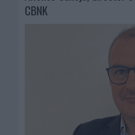
07/08/2026
|
CUANDO SE APAGUE EL SOL, EL ECLIPSE DE 2026 POND
CBNK
06/08/2026
|
‘LA VUELTA’, DE FENOMENAL PARA MÁLAGA CF
06/08/2026
|
SIETE DE CADA DIEZ EMPRESAS ESPAÑOLAS NO INTEGRA
06/08/2026
|
LA TELEVISIÓN SIGUE LIDERANDO EL CONSUMO DE MEDI
06/08/2026
|
EL USO DE LA IA GENERATIVA ALCANZA YA AL 62% DE L
06/08/2026
|
SYSTEM1 NOMBRA A KIMBERLY BASTONI COMO NUEVA D
06/08/2026
|
FRIGO Y UNIQLO LANZAN UNA COLECCIÓN PERSONALIZA
06/08/2026
|
LA IA ESTÁ SUBIENDO EL LISTÓN DE LA CREATIVIDAD
05/08/2026
|
BEON WORLDWIDE LANZA RAÍZ URBANA PARA TRANSFOR
05/08/2026
|
FABRA COMUNICACIÓN INCORPORA A CASONÁ Y ASUME 
05/08/2026
|
LOPESAN HOTELS & RESORTS ACERCA EL PARAÍSO CAN
05/08/2026
|
LUIS ARQUILLOS (BURGO DE ARIAS): “LA CONSTRUCCIÓ
MONEDA”
04/08/2026
|
‘EL PARAÍSO MÁS CERCA’, DE 22GRADOS PARA LOPESA