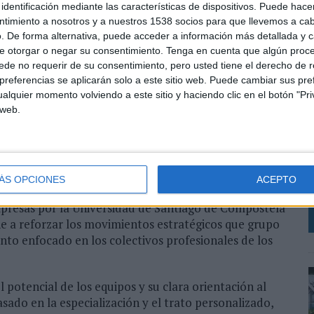
 de negocio con nuevo talento a la vez que consolida
identificación mediante las características de dispositivos. Puede hacer
son: la fusión societaria, el reciente cambio de marca,
ntimiento a nosotros y a nuestros 1538 socios para que llevemos a ca
sarrollo de un porfolio competitivo de productos y una
. De forma alternativa, puede acceder a información más detallada y 
evantes.
e otorgar o negar su consentimiento.
Tenga en cuenta que algún proc
de no requerir de su consentimiento, pero usted tiene el derecho de r
 experiencia de más de 20 años en entidades
referencias se aplicarán solo a este sitio web. Puede cambiar sus pref
alquier momento volviendo a este sitio y haciendo clic en el botón "Pri
s de consultoría tecnológica y liderando procesos de
L
 web.
ación, tecnología, compras e inversiones, eficiencia y
s
ctiva en instituciones financieras de referencia como
e
anco digital como EVO Banco y como miembro del
l
 sector asegurador ha formado parte de SegurCaixa
p
n del Grupo de Seguros Credit Mutuel en España.
ÁS OPCIONES
ACEPTO
mpresas por la Universidad de Santiago de Compostela
e a reforzar los movimientos estratégicos que grupo
to enfocado en los colectivos profesionales de los
 potencial de los equipos y su clara orientación al
sado en la especialización y el trato personalizado,