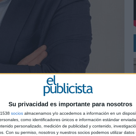
VECES’, DE INUSUALY PARA CERVEZA CAPAZ
NA CAMPAÑA QUE CELEBRA SU REGRESO A PRIMERA DIVISIÓN
Su privacidad es importante para nosotros
co Caminos crea una nueva dirección corporativa
s 1538
socios
almacenamos y/o accedemos a información en un disposit
gico 2023-2026
sonales, como identificadores únicos e información estándar enviada 
ntenido personalizado, medición de publicidad y contenido, investigaci
0
r corporativo de medios. Con su nombramiento, la
os.
Con su permiso, nosotros y nuestros socios podemos utilizar datos 