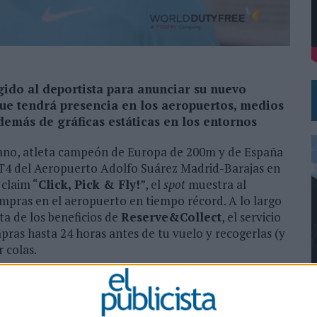
 EL REGRESO DEL FÚTBOL
ido al deportista para anunciar su nuevo
e tendrá presencia en los aeropuertos, medios
además de gráficas estáticas en los entornos
ano, atleta campeón de Europa de 200m y de España
a T4 del Aeropuerto Adolfo Suárez Madrid-Barajas en
 claim “
Click, Pick & Fly!
”, el
spot
muestra al
ompras en el aeropuerto en tiempo récord. A lo largo
ta de los beneficios de
Reserve&Collect
, el servicio
pras hasta 24 horas antes de tu vuelo y recogerlas (y
 colas.
ada y desarrollada por Nateevo con motivo del
a de reserva
online
dela compañía, un servicio
0
 la compañía está presente en España, ofreciendo una