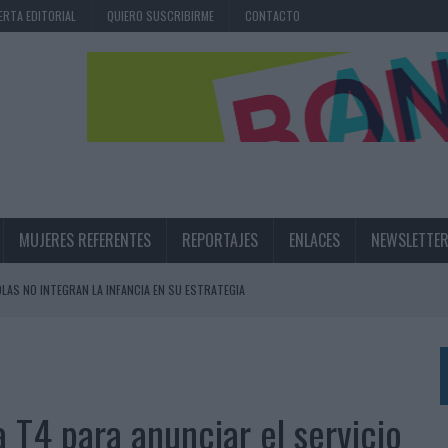
ERTA EDITORIAL
QUIERO SUSCRIBIRME
CONTACTO
MUJERES REFERENTES
REPORTAJES
ENLACES
NEWSLETTE
OLAS NO INTEGRAN LA INFANCIA EN SU ESTRATEGIA
UNQUE LOS MEDIOS CONTROLADOS MANTIENEN EL CRECIMIENTO
OS EN VERANO Y SUPERA AL MÓVIL COMO DISPOSITIVO MÁS UTILIZADO
OS ESPAÑOLES
 T4 para anunciar el servicio
IRECTORA COMERCIAL GLOBAL