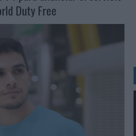
BLE INSPIRADA EN CORNETTO, CALIPPO Y SOLERO
rld Duty Free
MAR EL PATRIMONIO HISTÓRICO EN ACTIVOS CULTURALES Y ECONÓMICOS
LA GESTIÓN DE SUS RELACIONES CON LOS MEDIOS
ARIO EN SU ÚLTIMA CAMPAÑA INTERNACIONAL
N DE MARCA A LARGO PLAZO Y LA MEDICIÓN SON DOS CARAS DE LA MISMA
N HOTELS & RESORTS
VECES’, DE INUSUALY PARA CERVEZA CAPAZ
 PARA ORANGE
 UNA OPORTUNIDAD DE INCLUSIÓN
RANO’
UDIO EN SU NUEVA CAMPAÑA GLOBAL DE MARCA
VISTAR