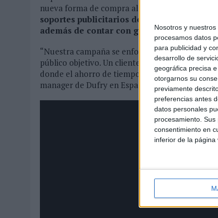
nueva forma de compra al viajero. La pieza se am
soportes publicitarios de los aeropuertos, 
Nosotros y nuestro
además de contar con gráficas estáticas qu
procesamos datos per
para publicidad y co
“Nuestra campaña se enfocará sobre todo en los 
desarrollo de servici
público objetivo. Un cliente joven, conectado, 
geográfica precisa e 
donde el ahorro de tiempo es una prioridad en su
otorgarnos su conse
manager de Dufry en España.
previamente descrito
preferencias antes d
datos personales pue
procesamiento. Sus p
consentimiento en cu
inferior de la página
M