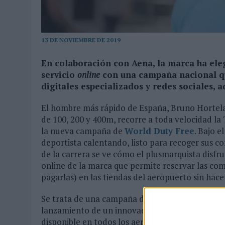
03/08/2026
|
MOVISTAR APELA A LA ILUSIÓN DE LAS AFICIONES PARA
06/08/2026
|
‘LA VUELTA’, DE FENOMENAL PARA MÁLAGA CF
13 DE NOVIEMBRE DE 2019
En colaboración con Aena, la marca ha eleg
servicio
online
con una campaña nacional qu
digitales especializados y redes sociales, 
El hombre más rápido de España, Bruno Hortel
de 100, 200 y 400m, recorre a toda velocidad l
la nueva campaña de
World Duty Free
. Bajo el
deportista calentando, listo para recoger sus c
de la carrera se ve cómo el plusmarquista disfru
online de la marca que permite reservar las com
pagarlas) en las tiendas del aeropuerto sin hacer
Se trata de una campaña de comunicación diseñ
lanzamiento de un innovador servicio en Españ
disponible en todos los aeropuertos en los que