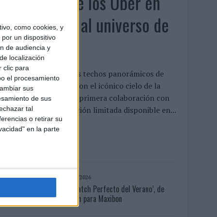
KFC convierte los Uber en
un homenaje al universo de
ivo, como cookies, y
por un dispositivo
'Los Simpson'
ón de audiencia y
de localización
 clic para
a cadena interviene los techos panorámicos de
bo el procesamiento
na flota de vehículos con el icónico cielo de la
cambiar sus
erie para presentar su primera colaboración con
esamiento de sus
isney, un menú de edición limitada disponible en...
echazar tal
erencias o retirar su
vacidad" en la parte
LEER MÁS
04/08/2026
‘El Match Perfecto del Verano’, de
Crush para Maxibon