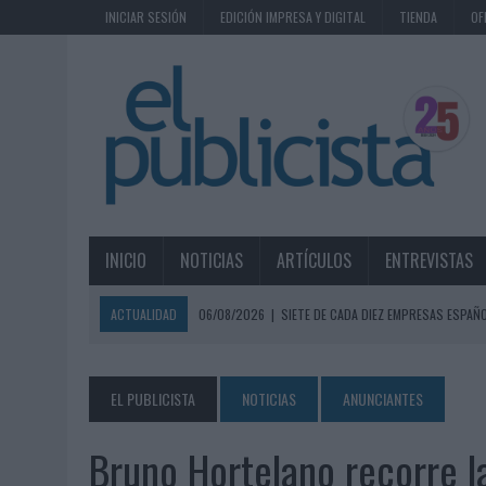
INICIAR SESIÓN
EDICIÓN IMPRESA Y DIGITAL
TIENDA
OF
INICIO
NOTICIAS
ARTÍCULOS
ENTREVISTAS
ACTUALIDAD
06/08/2026
|
SIETE DE CADA DIEZ EMPRESAS ESPAÑ
06/08/2026
|
EL MERCADO PUBLICITARIO CAE UN 2,6% EN 2025, A
06/08/2026
|
LA TELEVISIÓN SIGUE LIDERANDO EL CONSUMO DE MEDI
EL PUBLICISTA
NOTICIAS
ANUNCIANTES
06/08/2026
|
EL USO DE LA IA GENERATIVA ALCANZA YA AL 62% DE L
Bruno Hortelano recorre la
06/08/2026
|
SYSTEM1 NOMBRA A KIMBERLY BASTONI COMO NUEVA D