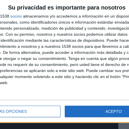
plificará en todo el territorio nacional en lo
s
Su privacidad es importante para nosotros
medios digitales especializados y redes sociales,
s 1538
socios
almacenamos y/o accedemos a información en un disposit
e se publicarán en los entornos
.
sonales, como identificadores únicos e información estándar enviada 
ntenido personalizado, medición de publicidad y contenido, investigaci
medios digitales por el tipo de perfil de nuestro
os.
Con su permiso, nosotros y nuestros socios podemos utilizar datos 
viajero recurrente y acostumbrado a servicios Premium,
identificación mediante las características de dispositivos. Puede hacer
 día a día”, indica Nuria Blanco, digital marketing
L
ntimiento a nosotros y a nuestros 1538 socios para que llevemos a ca
u
. De forma alternativa, puede acceder a información más detallada y 
s
e otorgar o negar su consentimiento.
Tenga en cuenta que algún proc
D
de no requerir de su consentimiento, pero usted tiene el derecho de r
referencias se aplicarán solo a este sitio web. Puede cambiar sus pref
alquier momento volviendo a este sitio y haciendo clic en el botón "Pri
 web.
ÁS OPCIONES
ACEPTO