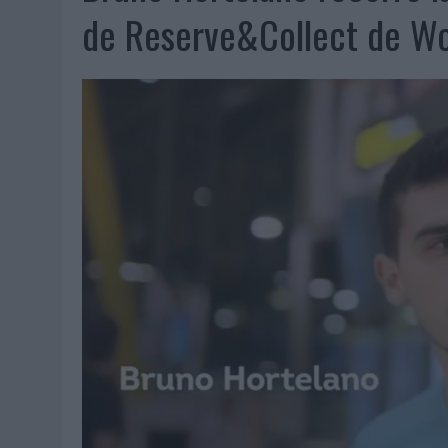
06/08/2026
|
FRIGO Y UNIQLO LANZAN UNA COLECCIÓN PERSONALIZA
de Reserve&Collect de Wo
06/08/2026
|
LA IA ESTÁ SUBIENDO EL LISTÓN DE LA CREATIVIDAD
05/08/2026
|
BEON WORLDWIDE LANZA RAÍZ URBANA PARA TRANSFOR
05/08/2026
|
FABRA COMUNICACIÓN INCORPORA A CASONÁ Y ASUME 
05/08/2026
|
LOPESAN HOTELS & RESORTS ACERCA EL PARAÍSO CAN
05/08/2026
|
LUIS ARQUILLOS (BURGO DE ARIAS): “LA CONSTRUCCIÓ
MONEDA”
04/08/2026
|
‘EL PARAÍSO MÁS CERCA’, DE 22GRADOS PARA LOPESA
04/08/2026
|
‘LA ÚNICA CERVEZA DEL MUNDO QUE SE DISFRUTA DOS 
04/08/2026
|
‘EL FÚTBOL SIN LAS PERSONAS’, DE DENTSU CREATIVE
04/08/2026
|
CAPAZ, LA CERVEZA QUE CONVIERTE CADA BOTELLA EN
04/08/2026
|
BABARIA Y MAXIBON SON ‘EL MATCH PERFECTO DEL VE
04/08/2026
|
AUDIBLE REIVINDICA EL PODER TRANSFORMADOR DEL A
03/08/2026
|
‘VUELVE EL FÚTBOL. VUELVE A SOÑAR’, DE VML PARA MO