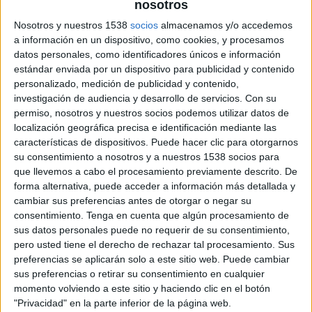
nosotros
con una oferta competitiva en financiación, rentabilidad y seguridad.
Nosotros y nuestros 1538
socios
almacenamos y/o accedemos
El hilo argumental de la campaña se basa en la idea de que, Caja Madrid, “lucha contra el síndrome
a información en un dispositivo, como cookies, y procesamos
del NO y dice SI a 544.000 empresas que ya confían en la entidad. Toda la campaña basada en torno
datos personales, como identificadores únicos e información
al “Sí” pretende comercializar los 3 productos claves de Caja Madrid para las empresas:
estándar enviada por un dispositivo para publicidad y contenido
personalizado, medición de publicidad y contenido,
Financiación (Líneas de Crédito), Rentabilidad (Cuenta x2 y Deposito Bienvenida) y Seguridad
investigación de audiencia y desarrollo de servicios.
Con su
(Cobertura de los tipos de interés).
permiso, nosotros y nuestros socios podemos utilizar datos de
localización geográfica precisa e identificación mediante las
La estrategia de comunicación publicitaria mantendrá la originalidad de las anteriores campañas
características de dispositivos. Puede hacer clic para otorgarnos
que obtuvieron una gran acogida. Mediante la empatía, cercanía y complicidad mostrará su apoyo a
su consentimiento a nosotros y a nuestros 1538 socios para
este público. MPG ha diseñado la estrategia de puntos de contacto con los diferentes targets para
que llevemos a cabo el procesamiento previamente descrito. De
esta campaña, en la que conviven los medios más convencionales (radio, prensa, exterior-
forma alternativa, puede acceder a información más detallada y
circuito de vallas, aeropuertos de Madrid y Barcelona-, portal móvil, acciones de marketing directo
cambiar sus preferencias antes de otorgar o negar su
y televisión) con la innovadora plataforma 3.0 (TV, Internet y móvil) que con la colaboración de
consentimiento.
Tenga en cuenta que algún procesamiento de
Grupo Antena 3 se ha desarrollado con el objetivo de integrar los mensajes y obtener impactos
sus datos personales puede no requerir de su consentimiento,
altamente cualitativos con su target.
pero usted tiene el derecho de rechazar tal procesamiento. Sus
preferencias se aplicarán solo a este sitio web. Puede cambiar
Además, la campaña utiliza marketing espectacular mediante soportes de tamaños espectaculares-
sus preferencias o retirar su consentimiento en cualquier
lonas de hasta 16 metros - que estarán expuestas en las estaciones del AVE de Madrid y Barcelona.
momento volviendo a este sitio y haciendo clic en el botón
"Privacidad" en la parte inferior de la página web.