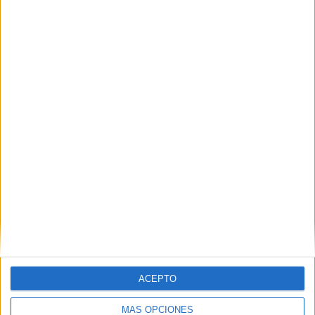
SHARE
ENVIAR
PIN
SÍGUENOS EN FACEBOOK
ACEPTO
MÁS OPCIONES