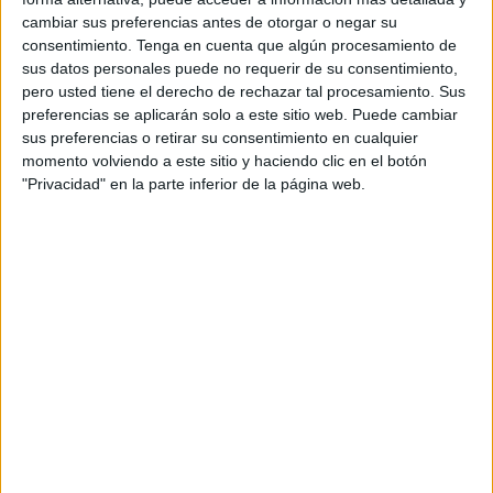
reflejo del partido que representa,
con el
cambiar sus preferencias antes de otorgar o negar su
consentimiento.
Tenga en cuenta que algún procesamiento de
objetivo de que hasta sus mayores
sus datos personales puede no requerir de su consentimiento,
detractores puedan elegir aquella que
pero usted tiene el derecho de rechazar tal procesamiento. Sus
menos “tragan”
, mientras disfrutan de todo el
preferencias se aplicarán solo a este sitio web. Puede cambiar
sabor 100% Angus, olvidando por un momento la
sus preferencias o retirar su consentimiento en cualquier
cruda realidad.
momento volviendo a este sitio y haciendo clic en el botón
"Privacidad" en la parte inferior de la página web.
“Lo que tiene la democracia es que a todos nos
toca comernos a políticos y a partidos que no nos
gustan. Llevamos más de dos meses con noticias
diarias sobre todo tipo de pactos, acuerdos y
desacuerdos políticos en España. No sabemos si
el fin está cerca o si se va a prolongar hasta
después del verano. Por eso, desde nuestra
filosofía de hacer las cosas de una manera
diferente, creemos que lo mejor que podemos
hacer ahora mismo por estos consumidores, un
poco cansados ya de tanto ir y venir de nuestros
políticos, es hacer que tanto la espera como el