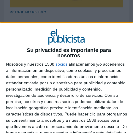
26 DE JULIO DE 2019
La cadena ha diseñado hamburguesas con el
color y marca corporativa de cada
formación política que enviarán al
Congreso de los Diputados, así como medios
Su privacidad es importante para
de comunicación y partidos contratios
nosotros
Nosotros y nuestros 1538
socios
almacenamos y/o accedemos
Carl’s Jr.
ha anunciado el lanzamiento de una
a información en un dispositivo, como cookies, y procesamos
campaña original y transgresora, que se vincula
datos personales, como identificadores únicos e información
con la actualidad política española: ‘
Respect the
estándar enviada por un dispositivo para publicidad y contenido
Democracy. Si nos va a tocar comérnoslos,
personalizado, medición de publicidad y contenido,
al menos disfrutemos de su sabor
’.
investigación de audiencia y desarrollo de servicios.
Con su
permiso, nosotros y nuestros socios podemos utilizar datos de
En la campaña, se asocia
cada hamburguesa de
localización geográfica precisa e identificación mediante las
la carta a uno de los cinco partidos políticos
características de dispositivos. Puede hacer clic para otorgarnos
más representados: Partido Popular, PSOE,
su consentimiento a nosotros y a nuestros 1538 socios para
Unidas Podemos, Ciudadanos y Vox. Cada una de
que llevemos a cabo el procesamiento previamente descrito. De
ellas ha sido específicamente diseñada para ser el
forma alternativa, puede acceder a información más detallada y