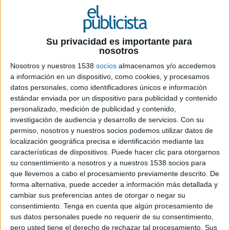
28 DE ENERO DE 2021
Su privacidad es importante para
nosotros
Partiendo del concepto de un año nuevo,
Nosotros y nuestros 1538
socios
almacenamos y/o accedemos
una nueva vacuna, una confianza renovada y
a información en un dispositivo, como cookies, y procesamos
el deseo de que, pronto, todo mejore, la
datos personales, como identificadores únicos e información
nueva acción de la marca en España
estándar enviada por un dispositivo para publicidad y contenido
recuerda que este puede ser un buen año
personalizado, medición de publicidad y contenido,
para crear nuevas perspectivas y empezar un
investigación de audiencia y desarrollo de servicios.
Con su
nuevo capítulo de esperanza
permiso, nosotros y nuestros socios podemos utilizar datos de
localización geográfica precisa e identificación mediante las
Bajo el
claim
"
2021 tu casa con Century 21
", la
características de dispositivos. Puede hacer clic para otorgarnos
nueva campaña de
Century 21 España
se basa
su consentimiento a nosotros y a nuestros 1538 socios para
en una estrategia multimedia que incluye un mix
que llevemos a cabo el procesamiento previamente descrito. De
de medios de
televisión, prensa y digital por
forma alternativa, puede acceder a información más detallada y
todo el territorio nacional.
La primera parte
cambiar sus preferencias antes de otorgar o negar su
consentimiento.
Tenga en cuenta que algún procesamiento de
de la campaña ha comenzado el 21 de enero con
sus datos personales puede no requerir de su consentimiento,
la activación de toda la estrategia multimedia, a
pero usted tiene el derecho de rechazar tal procesamiento. Sus