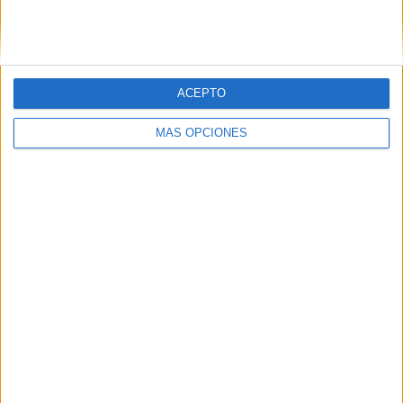
VÍDEO DESTACADO
ACEPTO
MÁS OPCIONES
ARTÍCULOS ALEATORIOS