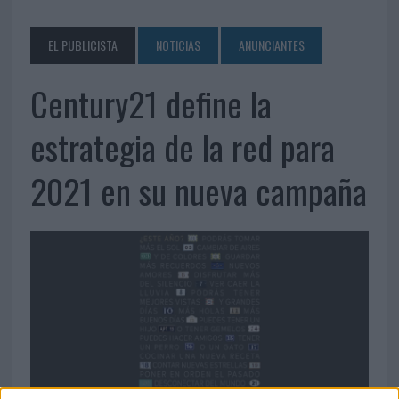
EL PUBLICISTA
NOTICIAS
ANUNCIANTES
Century21 define la
estrategia de la red para
2021 en su nueva campaña