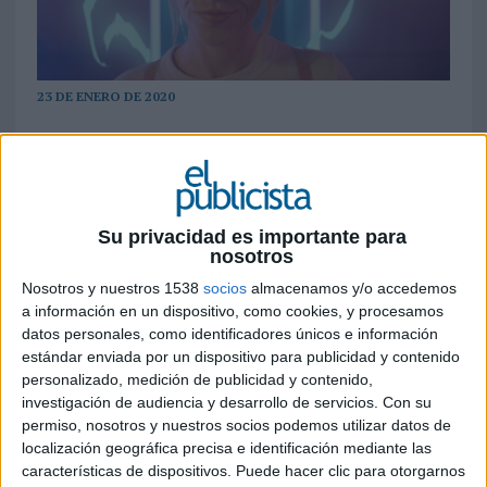
23 DE ENERO DE 2020
A través de
reviews
, la campaña recuerda
cómo los más jóvenes priorizan en la
búsqueda de empleo aspectos diferentes a
los de otras generaciones; ya no les interesa
Su privacidad es importante para
tanto un salario económico como emocional
nosotros
Nosotros y nuestros 1538
socios
almacenamos y/o accedemos
CompuTrabajo
se ha propuesto cambiar su
a información en un dispositivo, como cookies, y procesamos
percepción de marca entre los usuarios más
datos personales, como identificadores únicos e información
jóvenes, por lo que ha contado con
Drop&Vase
estándar enviada por un dispositivo para publicidad y contenido
para elaborar su nueva campaña. De esta forma,
personalizado, medición de publicidad y contenido,
la agencia barcelonesa suma una nueva campaña
investigación de audiencia y desarrollo de servicios.
Con su
a su
reel
que se lanzará en México y Colombia, un
permiso, nosotros y nuestros socios podemos utilizar datos de
mercado clave donde, según Google,
localización geográfica precisa e identificación mediante las
“CompuTrabajo” es una de las 10 palabras más
características de dispositivos. Puede hacer clic para otorgarnos