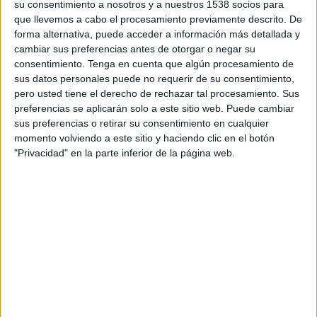
buscadas en la categoría empleo.
su consentimiento a nosotros y a nuestros 1538 socios para
que llevemos a cabo el procesamiento previamente descrito. De
David Freixanet, fundador y director creativo
forma alternativa, puede acceder a información más detallada y
explica que “teníamos claro que hasta ahora la
cambiar sus preferencias antes de otorgar o negar su
consentimiento.
Tenga en cuenta que algún procesamiento de
marca había sido muy racional y si querían
sus datos personales puede no requerir de su consentimiento,
conectar con millenials y generación zeta era el
pero usted tiene el derecho de rechazar tal procesamiento. Sus
momento de transformar los beneficios
preferencias se aplicarán solo a este sitio web. Puede cambiar
funcionales de la
app
en emocionales ya que es lo
sus preferencias o retirar su consentimiento en cualquier
que más valora ese
target
”. “Entre ellos, uno de
momento volviendo a este sitio y haciendo clic en el botón
sus puntos más fuertes, las
reviews
de los propios
"Privacidad" en la parte inferior de la página web.
trabajadores. ¿Quién mejor que ellos para
informarte?”, continúa Freixanet.
Así se ha creado “
Infiltrados
”, una campaña
donde los protagonistas buscan trabajo a través
de la aplicación mientras los trabajadores de las
diferentes empresas aparecen de forma cómica,
como metáfora de las
reviews,
infiltrados en las
oficinas para “chivarles las
reviews
” de cómo se
trabaja ahí desde dentro. Una campaña con una