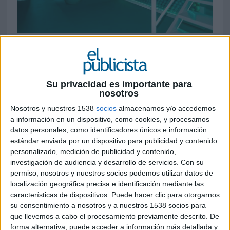
17 DE JUNIO DE 2024
Con motivo de su 20 aniversario, la marca se
estrena en diversos festivales como parte de
Su privacidad es importante para
la estrategia de impulsar su visibilidad y
nosotros
notoriedad de marca; además de lanzar una
Nosotros y nuestros 1538
socios
almacenamos y/o accedemos
campaña publicitaria en televisión y exterior
a información en un dispositivo, como cookies, y procesamos
datos personales, como identificadores únicos e información
Daitsu
apuesta por el territorio de la música
estándar enviada por un dispositivo para publicidad y contenido
estrenándose como patrocinador oficial de Sónar
personalizado, medición de publicidad y contenido,
2024, en el marco de su 20 aniversario y de su
investigación de audiencia y desarrollo de servicios.
Con su
estrategia de posicionamiento, que busca
permiso, nosotros y nuestros socios podemos utilizar datos de
impulsar su difusión y notoriedad de marca.
localización geográfica precisa e identificación mediante las
características de dispositivos. Puede hacer clic para otorgarnos
“Nos entusiasma participar en esta edición de
su consentimiento a nosotros y a nuestros 1538 socios para
Sónar 2024, con quien compartimos valores
que llevemos a cabo el procesamiento previamente descrito. De
comunes en torno a la tecnología, la innovación,
forma alternativa, puede acceder a información más detallada y