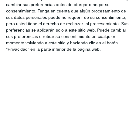
la sostenibilidad y la diversidad”, indica Virginia
cambiar sus preferencias antes de otorgar o negar su
consentimiento.
Tenga en cuenta que algún procesamiento de
Botey, Group marketing & communication
sus datos personales puede no requerir de su consentimiento,
director de Eurofred Group, grupo al que
pero usted tiene el derecho de rechazar tal procesamiento. Sus
pertenece la marca. Y añade que “además de
preferencias se aplicarán solo a este sitio web. Puede cambiar
impulsar nuestra presencia en los medios,
sus preferencias o retirar su consentimiento en cualquier
queremos sorprender al usuario. Llevamos una
momento volviendo a este sitio y haciendo clic en el botón
experiencia innovadora y fresca en torno a Daitsu
"Privacidad" en la parte inferior de la página web.
que nos permitirá transmitir de forma natural
nuestro posicionamiento y mejorar el recuerdo
de la marca. Hemos apostado por apelar a las
emociones a través de una dinámica que tendrá
visibilidad tanto en el festival como fuera de él”.
De esta manera, la marca ha propuesto disfrutar
de un stand ubicado en el espacio interior de
Sónar de Día. Con más de cien metros cuadrados,
el emplazamiento ha ofrecido dos entornos
diseñados para proporcionar confort y frescura a
los visitantes, incluyendo un área de bienestar