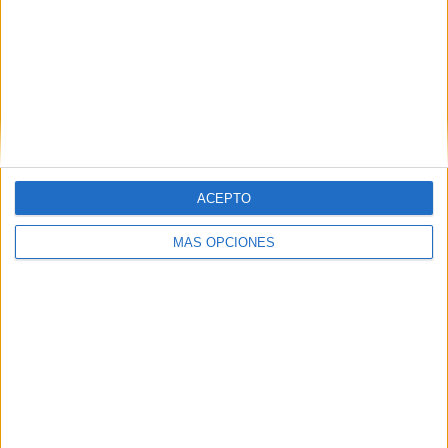
ARTÍCULOS ALEATORIOS
ACEPTO
MÁS OPCIONES
05/08/2026
Beon Worldwide lanza Raíz
Urbana para transformar el
patrimonio histórico en