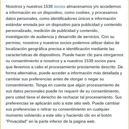
17 DE JUNIO DE 2024
Nosotros y nuestros 1538
socios
almacenamos y/o accedemos
a información en un dispositivo, como cookies, y procesamos
Ficha técnica ‘Sónar Festival’
datos personales, como identificadores únicos e información
estándar enviada por un dispositivo para publicidad y contenido
personalizado, medición de publicidad y contenido,
investigación de audiencia y desarrollo de servicios.
Con su
permiso, nosotros y nuestros socios podemos utilizar datos de
Anunciante: Eurofred
localización geográfica precisa e identificación mediante las
características de dispositivos. Puede hacer clic para otorgarnos
Marca: Daitsu
su consentimiento a nosotros y a nuestros 1538 socios para
que llevemos a cabo el procesamiento previamente descrito. De
Contacto cliente: Virginia Botey
forma alternativa, puede acceder a información más detallada y
cambiar sus preferencias antes de otorgar o negar su
Agencia de medios: Havas Media (Havas Media
consentimiento.
Tenga en cuenta que algún procesamiento de
Network)
sus datos personales puede no requerir de su consentimiento,
pero usted tiene el derecho de rechazar tal procesamiento. Sus
Business managing partner: Patricia Alonso
preferencias se aplicarán solo a este sitio web. Puede cambiar
sus preferencias o retirar su consentimiento en cualquier
Agencia de contenido transmedia: Havas Play
momento volviendo a este sitio y haciendo clic en el botón
(Havas Media Network)
"Privacidad" en la parte inferior de la página web.