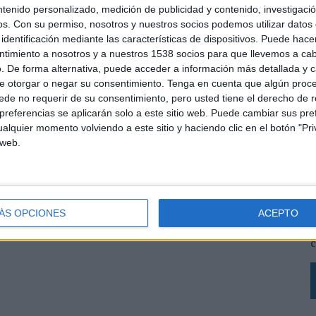
 como de su presencia y difusión en redes sociales, con una página en Facebook que
ntenido personalizado, medición de publicidad y contenido, investigaci
los usuarios podrán colocar en su perfil de la red social sus apuestas en
os.
Con su permiso, nosotros y nuestros socios podemos utilizar datos 
e otros participen. La agencia también ha creado un perfil en la red social Twitter para
identificación mediante las características de dispositivos. Puede hacer
ntimiento a nosotros y a nuestros 1538 socios para que llevemos a ca
s y se recibirán los comentarios de los usuarios.
. De forma alternativa, puede acceder a información más detallada y 
moción se realizaron más de 2.000 porras.
e otorgar o negar su consentimiento.
Tenga en cuenta que algún proc
de no requerir de su consentimiento, pero usted tiene el derecho de r
referencias se aplicarán solo a este sitio web. Puede cambiar sus pref
SHARE
ENVIAR
PIN
alquier momento volviendo a este sitio y haciendo clic en el botón "Pri
 web.
L
s
L
ÁS OPCIONES
ACEPTO
p
c