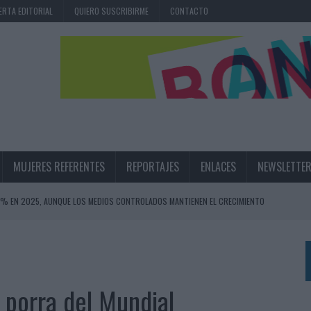
ERTA EDITORIAL
QUIERO SUSCRIBIRME
CONTACTO
MUJERES REFERENTES
REPORTAJES
ENLACES
NEWSLETTE
,6% EN 2025, AUNQUE LOS MEDIOS CONTROLADOS MANTIENEN EL CRECIMIENTO
OS EN VERANO Y SUPERA AL MÓVIL COMO DISPOSITIVO MÁS UTILIZADO
OS ESPAÑOLES
IRECTORA COMERCIAL GLOBAL
 porra del Mundial
BLE INSPIRADA EN CORNETTO, CALIPPO Y SOLERO