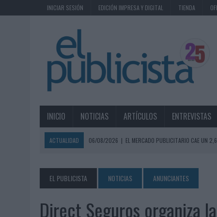
INICIAR SESIÓN
EDICIÓN IMPRESA Y DIGITAL
TIENDA
OF
INICIO
NOTICIAS
ARTÍCULOS
ENTREVISTAS
ACTUALIDAD
06/08/2026
|
EL MERCADO PUBLICITARIO CAE UN 2
06/08/2026
|
LA TELEVISIÓN SIGUE LIDERANDO EL CONSUMO DE MEDI
06/08/2026
|
EL USO DE LA IA GENERATIVA ALCANZA YA AL 62% DE L
EL PUBLICISTA
NOTICIAS
ANUNCIANTES
06/08/2026
|
SYSTEM1 NOMBRA A KIMBERLY BASTONI COMO NUEVA D
Direct Seguros organiza la
06/08/2026
|
FRIGO Y UNIQLO LANZAN UNA COLECCIÓN PERSONALIZA