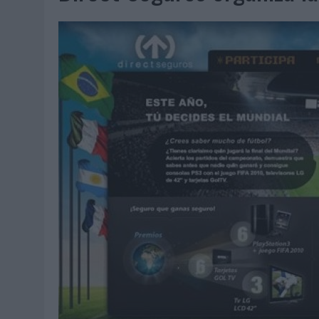
06/08/2026
|
LA IA ESTÁ SUBIENDO EL LISTÓN DE LA CREATIVIDAD
05/08/2026
|
BEON WORLDWIDE LANZA RAÍZ URBANA PARA TRANSFOR
05/08/2026
|
FABRA COMUNICACIÓN INCORPORA A CASONÁ Y ASUME 
05/08/2026
|
LOPESAN HOTELS & RESORTS ACERCA EL PARAÍSO CAN
05/08/2026
|
LUIS ARQUILLOS (BURGO DE ARIAS): “LA CONSTRUCCIÓ
MONEDA”
04/08/2026
|
‘EL PARAÍSO MÁS CERCA’, DE 22GRADOS PARA LOPESA
04/08/2026
|
‘LA ÚNICA CERVEZA DEL MUNDO QUE SE DISFRUTA DOS 
04/08/2026
|
‘EL FÚTBOL SIN LAS PERSONAS’, DE DENTSU CREATIVE
04/08/2026
|
CAPAZ, LA CERVEZA QUE CONVIERTE CADA BOTELLA EN
04/08/2026
|
BABARIA Y MAXIBON SON ‘EL MATCH PERFECTO DEL VE
04/08/2026
|
AUDIBLE REIVINDICA EL PODER TRANSFORMADOR DEL A
03/08/2026
|
‘VUELVE EL FÚTBOL. VUELVE A SOÑAR’, DE VML PARA MO
03/08/2026
|
MOVISTAR APELA A LA ILUSIÓN DE LAS AFICIONES PARA