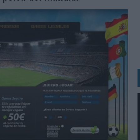
MAR EL PATRIMONIO HISTÓRICO EN ACTIVOS CULTURALES Y ECONÓMICOS
LA GESTIÓN DE SUS RELACIONES CON LOS MEDIOS
ARIO EN SU ÚLTIMA CAMPAÑA INTERNACIONAL
N DE MARCA A LARGO PLAZO Y LA MEDICIÓN SON DOS CARAS DE LA MISMA
N HOTELS & RESORTS
VECES’, DE INUSUALY PARA CERVEZA CAPAZ
 PARA ORANGE
 UNA OPORTUNIDAD DE INCLUSIÓN
RANO’
UDIO EN SU NUEVA CAMPAÑA GLOBAL DE MARCA
VISTAR
 EL REGRESO DEL FÚTBOL