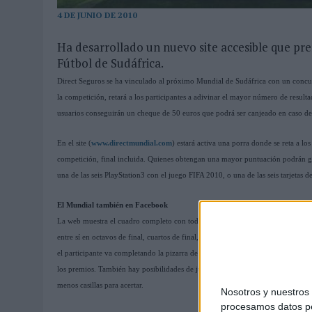
03/08/2026
|
EL REAL BETIS INVITA A LOS AFICIONADOS A DISEÑAR 
4 DE JUNIO DE 2010
06/08/2026
|
SIETE DE CADA DIEZ EMPRESAS ESPAÑOLAS NO INTEGRA
Ha desarrollado un nuevo site accesible que pr
Fútbol de Sudáfrica.
Direct Seguros se ha vinculado al próximo Mundial de Sudáfrica con un concurs
la competición, retará a los participantes a adivinar el mayor número de result
usuarios conseguirán un cheque de 50 euros que podrá ser canjeado en caso de 
En el site (
www.directmundial.com
) estará activa una porra donde se reta a los
competición, final incluida. Quienes obtengan una mayor puntuación podrán g
una de las seis PlayStation3 con el juego FIFA 2010, o una de las seis tarjetas 
El Mundial también en Facebook
La web muestra el cuadro completo con todos los grupos de selecciones, y el us
entre sí en octavos de final, cuartos de final, semifinales y final. Para ello, bas
el participante va completando la pizarra de clasificaciones. Cada acierto co
los premios. También hay posibilidades de jugar una vez haya empezado el Mun
menos casillas para acertar.
Nosotros y nuestro
procesamos datos per