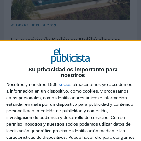
21 DE OCTUBRE DE 2019
La mansión de Barbie en Malibú abre sus
puertas gracias a una acción de branded
content en la plataforma digital. os
beneficios obtenidos del alquiler d ela
vivienda se destinan a obras sociales en su
Su privacidad es importante para
integridad
nosotros
Nosotros y nuestros 1538
socios
almacenamos y/o accedemos
Que la muñeca Barbie es todo un icono
a información en un dispositivo, como cookies, y procesamos
internacional para varias generaciones de
datos personales, como identificadores únicos e información
consumidores (no en vano la muñeca celebra su
estándar enviada por un dispositivo para publicidad y contenido
60 cumpleaños en 2019) es una realidad. Y entre
personalizado, medición de publicidad y contenido,
todos sus complementos destaca la mansión de
investigación de audiencia y desarrollo de servicios.
Con su
permiso, nosotros y nuestros socios podemos utilizar datos de
Malibú. Bajo el nombre de 'Dreamhouse', la
localización geográfica precisa e identificación mediante las
vivienda está equipada con todo tipo de recursos
características de dispositivos. Puede hacer clic para otorgarnos
y elementos propios de la saga, amén de todo