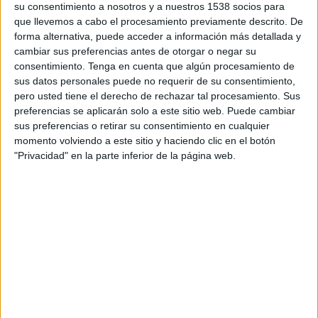
su consentimiento a nosotros y a nuestros 1538 socios para
lujo de detalles personalizados al más puro estilo
que llevemos a cabo el procesamiento previamente descrito. De
Barbie. Ahora esta casa ya está disponible para
forma alternativa, puede acceder a información más detallada y
todo el mundo ya que la muñeca abre las puertas
cambiar sus preferencias antes de otorgar o negar su
de su casa, que ha sido construida a escala real en
consentimiento.
Tenga en cuenta que algún procesamiento de
Malibú, para alquilarla
a través de Airbnb
a
sus datos personales puede no requerir de su consentimiento,
partir del día 23 de octubre.
pero usted tiene el derecho de rechazar tal procesamiento. Sus
preferencias se aplicarán solo a este sitio web. Puede cambiar
Barbie se convierte así en anfitriona de cuatro
sus preferencias o retirar su consentimiento en cualquier
huéspedes que podrán reservar una estancia de
momento volviendo a este sitio y haciendo clic en el botón
"Privacidad" en la parte inferior de la página web.
dos noches de duración a un precio inferior a 60
euros la noche. La idea es celebrar el 60
aniversario de la muñeca a través de la
experimentación de "la hospitalidad, el
empoderamiento y la inclusión característicos de
esta icónica marca", tal y como señala Airbnb a
través de un comunicado a medios. La estancia
incluye un paquete de experiencias como un
encuentro con la estilista Jen Atkin, una clase
particular de esgrima con la medallista Ibtihaj