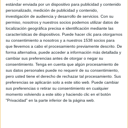
nueva estrategia de ventas para fortalecer la posición competitiva de la compañía.
estándar enviada por un dispositivo para publicidad y contenido
personalizado, medición de publicidad y contenido,
Por otra parte, y en relación la reforma de la Ley 28/2005, el nuevo presidente de
investigación de audiencia y desarrollo de servicios.
Con su
Altadis ha manifestado que “nuestra Compañía siempre ha sido partidaria de una
permiso, nosotros y nuestros socios podemos utilizar datos de
regulación razonable y equilibrada del tabaco, pero esta reforma nos parece
localización geográfica precisa e identificación mediante las
completamente excesiva puesto que va encaminada en la dirección de convertir al
características de dispositivos. Puede hacer clic para otorgarnos
fumador en un marginado social y un ataque a la libertad del fumador por
su consentimiento a nosotros y a nuestros 1538 socios para
consumir un producto de venta legal”.
que llevemos a cabo el procesamiento previamente descrito. De
Brisby, de 32 años, es licenciado en filosofía, políticas y económicas por la
forma alternativa, puede acceder a información más detallada y
cambiar sus preferencias antes de otorgar o negar su
Universidad de Oxford. Comenzó su carrera profesional en Imperial Tobacco
consentimiento.
Tenga en cuenta que algún procesamiento de
Group en 1999 y desde entonces ha desempeñado diferentes cargos directivos de
sus datos personales puede no requerir de su consentimiento,
ámbito internacional incluyendo el de director del mercado de Canarias entre
pero usted tiene el derecho de rechazar tal procesamiento. Sus
2003 y 2006. En 2006 fue nombrado máximo responsable de la República Checa
preferencias se aplicarán solo a este sitio web. Puede cambiar
y en 2008 ocupó el cargo de director general de Polonia.
sus preferencias o retirar su consentimiento en cualquier
momento volviendo a este sitio y haciendo clic en el botón
"Privacidad" en la parte inferior de la página web.
IMPRIMIR
TWEET