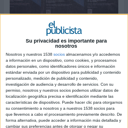
13 DE MAYO DE 2025
Su privacidad es importante para
La marca refuerza su apuesta por el
nosotros
entretenimiento como eje estratégico de
conexión cultural con una campaña
Nosotros y nuestros 1538
socios
almacenamos y/o accedemos
a información en un dispositivo, como cookies, y procesamos
transmedia de alto impacto
datos personales, como identificadores únicos e información
estándar enviada por un dispositivo para publicidad y contenido
Domino’s Pizza
lleva su estrategia de brand
personalizado, medición de publicidad y contenido,
content un paso más allá con “El peor mejor
investigación de audiencia y desarrollo de servicios.
Con su
chiste del mundo”, una campaña que convierte el
permiso, nosotros y nuestros socios podemos utilizar datos de
humor en su principal activo cultural y refuerza
localización geográfica precisa e identificación mediante las
su posicionamiento diferencial en el sector de la
características de dispositivos. Puede hacer clic para otorgarnos
restauración rápida.
su consentimiento a nosotros y a nuestros 1538 socios para
que llevemos a cabo el procesamiento previamente descrito. De
La acción convierte un chiste absurdo en el
forma alternativa, puede acceder a información más detallada y
detonante de una narrativa transmedia que vive
cambiar sus preferencias antes de otorgar o negar su