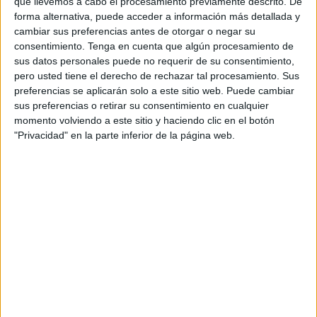
naturalidad, con el fin de poder disfrutar de un
que llevemos a cabo el procesamiento previamente descrito. De
sexo más seguro, más libre y más placentero.
forma alternativa, puede acceder a información más detallada y
cambiar sus preferencias antes de otorgar o negar su
consentimiento.
Tenga en cuenta que algún procesamiento de
Esta segunda temporada constará de 4 episodios
sus datos personales puede no requerir de su consentimiento,
que se estrenarán entre los meses de mayo y
pero usted tiene el derecho de rechazar tal procesamiento. Sus
octubre, y contarán con la participación de
preferencias se aplicarán solo a este sitio web. Puede cambiar
personalidades como
Jedet, Sara Socas, Laura
sus preferencias o retirar su consentimiento en cualquier
Escanes, Susana Molina, Marc Clotet,
momento volviendo a este sitio y haciendo clic en el botón
Cristian Nieto y José Sánchez
, entre otros.
"Privacidad" en la parte inferior de la página web.
Todos ellos debatirán y analizarán, en un
ambiente distendido, algunos de los temas y
preocupaciones más recurrentes vinculados al
sexo como el amor en el entorno social media, la
presión en las relaciones, la higiene íntima y la
idealización del sexo en el mundo audiovisual.
La publicación del segundo y tercer programa
coinciden con el
relanzamiento de la nueva
gama de preservativos
de la marca, que busca
revolucionar el mundo sexual introduciendo