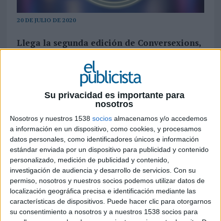
20 DE JULIO DE 2020
Llega la segunda edición de Conversexions,
con sección propia en el canal de Luc Loren
en Youtube, para abordar la educación
sexual desde una perspectiva atractiva y
cercana a través de charlas que cuentan con
Su privacidad es importante para
la participación de referentes sociales e
nosotros
influencers
Nosotros y nuestros 1538
socios
almacenamos y/o accedemos
a información en un dispositivo, como cookies, y procesamos
Tras el éxito de la primera edición,
Durex
, de la
datos personales, como identificadores únicos e información
mano de
Arena Media
, continúa conversando
estándar enviada por un dispositivo para publicidad y contenido
con los jóvenes en la segunda temporada de
personalizado, medición de publicidad y contenido,
Conversexions. Un formato, con sección propia
investigación de audiencia y desarrollo de servicios.
Con su
en el canal de Luc Loren en Youtube, que aborda
permiso, nosotros y nuestros socios podemos utilizar datos de
la educación sexual llegando al público joven de
localización geográfica precisa e identificación mediante las
forma accesible y cercana para ayudar a resolver
características de dispositivos. Puede hacer clic para otorgarnos
dudas, liberar tabús y hablar de sexo con
su consentimiento a nosotros y a nuestros 1538 socios para