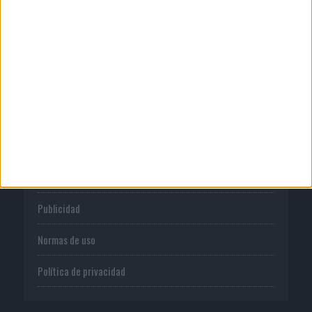
El verano pone a prueba la estrategia
digital de las marcas
CORPORATIVO
Quienes somos
Publicidad
Normas de uso
Política de privacidad