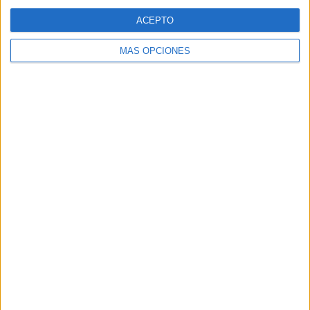
SÍGUENOS EN FACEBOOK
ACEPTO
MÁS OPCIONES
VÍDEO DESTACADO