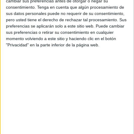
cambiar sus preferencias antes de otorgar o negar su
Ecoalf (
ECOALF
) ha puesto en marcha la
consentimiento.
Tenga en cuenta que algún procesamiento de
campaña ‘
Because there is no planet B
’, que
sus datos personales puede no requerir de su consentimiento,
consiste en una
selección de prendas
pero usted tiene el derecho de rechazar tal procesamiento. Sus
sostenibles con mensajes activistas para
preferencias se aplicarán solo a este sitio web. Puede cambiar
concienciar y apoyar el proyecto Upcycling
sus preferencias o retirar su consentimiento en cualquier
the Oceans
y su expansión por el Mediterráneo.
momento volviendo a este sitio y haciendo clic en el botón
"Privacidad" en la parte inferior de la página web.
“Con esta campaña tenemos un doble objetivo:
unir a las personas y unir a quienes se preocupan
por los océanos. Además, queremos luchar por
seguir encontrando soluciones e inspirar a los
ciudadanos para que se comprometan y actúen.
Porque No hay un planeta B. Queremos
concienciar, pero también ser activos y limpiar los
océanos”, explica Javier Goyeneche, fundador de
Ecoalf.
El 10% de las ventas de la colección de la
campaña irá destinado a apoyar al a
Fundación
en su misión de limpiar los océanos a