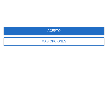
VÍDEO DESTACADO
ACEPTO
MÁS OPCIONES
ARTÍCULOS ALEATORIOS