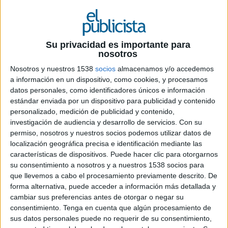
6 DE JUNIO DE 2019
Tras mostrar su fidelidad con la marca a
Su privacidad es importante para
nosotros
través de las redes sociales, el cantante ha
creado una edición especial con motivo del
Nosotros y nuestros 1538
socios
almacenamos y/o accedemos
150 aniversario
a información en un dispositivo, como cookies, y procesamos
datos personales, como identificadores únicos e información
El cantante Ed Sheeran se ha declarado fan
estándar enviada por un dispositivo para publicidad y contenido
incondicional de
Heinz Tomato Ketchup
y ha
personalizado, medición de publicidad y contenido,
investigación de audiencia y desarrollo de servicios.
Con su
querido contribuir a celebrar el 150 aniversario de
permiso, nosotros y nuestros socios podemos utilizar datos de
la marca con el lanzamiento de su propio
localización geográfica precisa e identificación mediante las
kétchup,
Edchup
, que contará además en cada
características de dispositivos. Puede hacer clic para otorgarnos
envase con un emoji del tomate inspirado en el
su consentimiento a nosotros y a nuestros 1538 socios para
propio artista.
que llevemos a cabo el procesamiento previamente descrito. De
forma alternativa, puede acceder a información más detallada y
cambiar sus preferencias antes de otorgar o negar su
consentimiento.
Tenga en cuenta que algún procesamiento de
sus datos personales puede no requerir de su consentimiento,