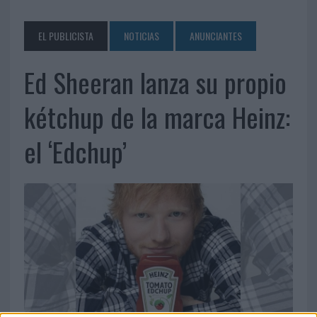
EL PUBLICISTA
NOTICIAS
ANUNCIANTES
Ed Sheeran lanza su propio
kétchup de la marca Heinz:
el ‘Edchup’