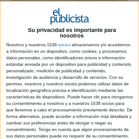
24 DE ABRIL DE 2024
Su privacidad es importante para
La influencer sorprendía en sus redes
nosotros
sociales, hace tan solo unas semanas, con un
Nosotros y nuestros 1538
socios
almacenamos y/o accedemos
‘añadido’ a su tatuaje dedicado a su
a información en un dispositivo, como cookies, y procesamos
expareja, Risto Mejide, en el que en vez de
datos personales, como identificadores únicos e información
poder leerse ‘Mía’ se identificaba
estándar enviada por un dispositivo para publicidad y contenido
claramente la palabra ‘Miami’
personalizado, medición de publicidad y contenido,
investigación de audiencia y desarrollo de servicios.
Con su
Hace apenas unas semanas, Laura Escanes
permiso, nosotros y nuestros socios podemos utilizar datos de
sorprendía a sus seguidores de las redes sociales
localización geográfica precisa e identificación mediante las
y a los medios de comunicación en general con
características de dispositivos. Puede hacer clic para otorgarnos
una supuesta modificación de un tatuaje que se
su consentimiento a nosotros y a nuestros 1538 socios para
hizo en honor a un poema de Risto Mejide. “Mía”
que llevemos a cabo el procesamiento previamente descrito. De
forma alternativa, puede acceder a información más detallada y
pasaba a ser “Miami”, con el consiguiente aluvión
cambiar sus preferencias antes de otorgar o negar su
de tuits, comentarios y noticias. Sin embargo,
consentimiento.
Tenga en cuenta que algún procesamiento de
todo formaba parte de una campaña de
Level
sus datos personales puede no requerir de su consentimiento,