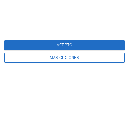
VÍDEO DESTACADO
ACEPTO
MÁS OPCIONES
ARTÍCULOS ALEATORIOS