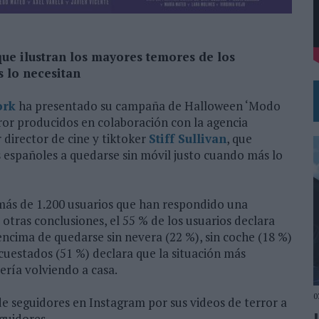
VECES’, DE INUSUALY PARA CERVEZA CAPAZ
NA CAMPAÑA QUE CELEBRA SU REGRESO A PRIMERA DIVISIÓN
ue ilustran los mayores temores de los
 lo necesitan
ork
ha presentado su campaña de Halloween ‘Modo
rror producidos en colaboración con la agencia
r director de cine y tiktoker
Stiff Sullivan
, que
s españoles a quedarse sin móvil justo cuando más lo
 más de 1.200 usuarios que han respondido una
otras conclusiones, el 55 % de los usuarios declara
ncima de quedarse sin nevera (22 %), sin coche (18 %)
encuestados (51 %) declara que la situación más
sería volviendo a casa.
0
 de seguidores en Instagram por sus videos de terror a
eguidores.