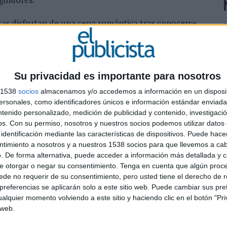
stas disfrutan de una cena romántica tras conocerse
asta que las noticias revelan una serie de
a hermana de uno de ellos intenta ponerse en contacto
Su privacidad es importante para nosotros
L
s de toda la vida que de reúnen después de mucho
u
s 1538
socios
almacenamos y/o accedemos a información en un disposit
ra poder revivir los viejos tiempos sin interrupciones.
s
sonales, como identificadores únicos e información estándar enviada 
de tres chicas que viajan de noche y deciden ayudar a
ntenido personalizado, medición de publicidad y contenido, investigaci
D
e batería en el móvil.
os.
Con su permiso, nosotros y nuestros socios podemos utilizar datos 
identificación mediante las características de dispositivos. Puede hacer
na a través de los canales sociales de Finetwork.
ntimiento a nosotros y a nuestros 1538 socios para que llevemos a ca
. De forma alternativa, puede acceder a información más detallada y 
e otorgar o negar su consentimiento.
Tenga en cuenta que algún proc
de no requerir de su consentimiento, pero usted tiene el derecho de r
referencias se aplicarán solo a este sitio web. Puede cambiar sus pref
alquier momento volviendo a este sitio y haciendo clic en el botón "Pri
 web.