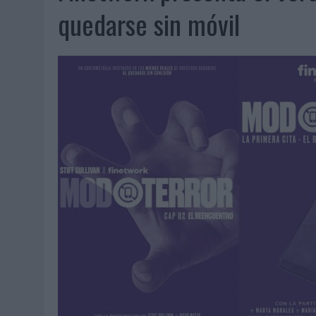
07/08/2026
|
CUANDO SE APAGUE EL SOL, EL ECLIPSE DE 2026 POND
quedarse sin móvil
06/08/2026
|
‘LA VUELTA’, DE FENOMENAL PARA MÁLAGA CF
06/08/2026
|
SIETE DE CADA DIEZ EMPRESAS ESPAÑOLAS NO INTEGRA
06/08/2026
|
LA TELEVISIÓN SIGUE LIDERANDO EL CONSUMO DE MEDI
06/08/2026
|
EL USO DE LA IA GENERATIVA ALCANZA YA AL 62% DE L
06/08/2026
|
SYSTEM1 NOMBRA A KIMBERLY BASTONI COMO NUEVA D
06/08/2026
|
FRIGO Y UNIQLO LANZAN UNA COLECCIÓN PERSONALIZA
06/08/2026
|
LA IA ESTÁ SUBIENDO EL LISTÓN DE LA CREATIVIDAD
05/08/2026
|
BEON WORLDWIDE LANZA RAÍZ URBANA PARA TRANSFOR
05/08/2026
|
FABRA COMUNICACIÓN INCORPORA A CASONÁ Y ASUME 
05/08/2026
|
LOPESAN HOTELS & RESORTS ACERCA EL PARAÍSO CAN
05/08/2026
|
LUIS ARQUILLOS (BURGO DE ARIAS): “LA CONSTRUCCIÓ
MONEDA”
04/08/2026
|
‘EL PARAÍSO MÁS CERCA’, DE 22GRADOS PARA LOPESA