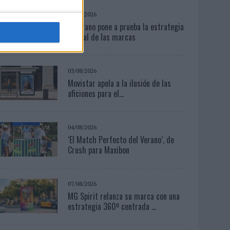
07/08/2026
El verano pone a prueba la estrategia
digital de las marcas
03/08/2026
Movistar apela a la ilusión de las
aficiones para el...
04/08/2026
‘El Match Perfecto del Verano’, de
Crush para Maxibon
07/08/2026
MG Spirit relanza su marca con una
estrategia 360º centrada ...