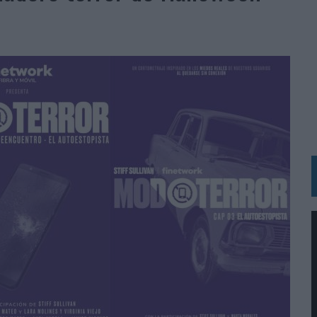
RÁ A PRUEBA LA CREATIVIDAD DE LAS MARCAS
N LA INFANCIA EN SU ESTRATEGIA
OS EN VERANO Y SUPERA AL MÓVIL COMO DISPOSITIVO MÁS UTILIZADO
OS ESPAÑOLES
IRECTORA COMERCIAL GLOBAL
BLE INSPIRADA EN CORNETTO, CALIPPO Y SOLERO
MAR EL PATRIMONIO HISTÓRICO EN ACTIVOS CULTURALES Y ECONÓMICOS
LA GESTIÓN DE SUS RELACIONES CON LOS MEDIOS
ARIO EN SU ÚLTIMA CAMPAÑA INTERNACIONAL
N DE MARCA A LARGO PLAZO Y LA MEDICIÓN SON DOS CARAS DE LA MISMA
N HOTELS & RESORTS