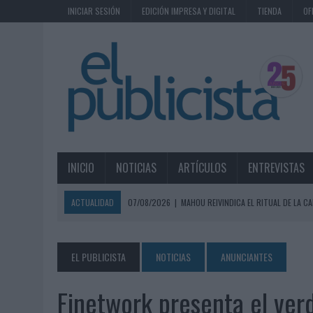
INICIAR SESIÓN
EDICIÓN IMPRESA Y DIGITAL
TIENDA
OF
INICIO
NOTICIAS
ARTÍCULOS
ENTREVISTAS
ACTUALIDAD
07/08/2026
|
MAHOU REIVINDICA EL RITUAL DE LA CA
07/08/2026
|
MG SPIRIT RELANZA SU MARCA CON UNA ESTRATEGIA 
07/08/2026
|
PATRÓN CONVIERTE EL NUEVO SINGLE DE ARÓN PIPER EN
EL PUBLICISTA
NOTICIAS
ANUNCIANTES
07/08/2026
|
EL VERANO PONE A PRUEBA LA ESTRATEGIA DIGITAL DE
Finetwork presenta el ver
07/08/2026
|
VUELING CONVIERTE LOS RECUERDOS EN SOUVENIRS CO