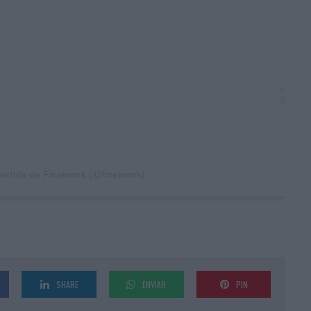
artida de Finetwork (@finetwork)
SHARE
ENVIAR
PIN