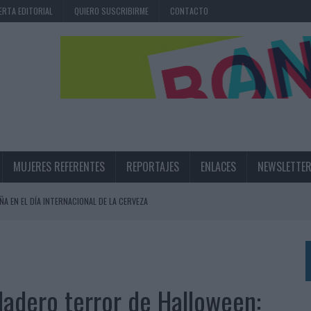
ERTA EDITORIAL
QUIERO SUSCRIBIRME
CONTACTO
MUJERES REFERENTES
REPORTAJES
ENLACES
NEWSLETTE
ÑA EN EL DÍA INTERNACIONAL DE LA CERVEZA
360º CENTRADA EN EL ORIGEN BARCELONÉS
 UNA EXPERIENCIA DE MARCA EN IBIZA
 LAS MARCAS
dadero terror de Halloween:
N IA