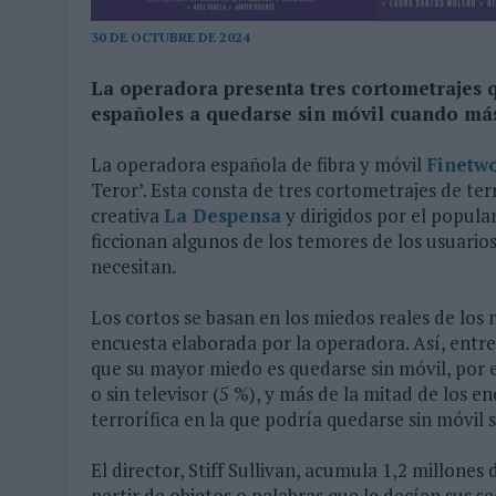
04/08/2026
|
‘LA ÚNICA CERVEZA DEL MUNDO QUE SE DISFRUTA DOS 
30 DE OCTUBRE DE 2024
07/08/2026
|
EL MÁLAGA CF CULMINA SU TRILOGÍA DE MARCA CON U
La operadora presenta tres cortometrajes q
españoles a quedarse sin móvil cuando más
La operadora española de fibra y móvil
Finetw
Teror’. Esta consta de tres cortometrajes de te
creativa
La Despensa
y dirigidos por el popula
ficcionan algunos de los temores de los usuario
necesitan.
Los cortos se basan en los miedos reales de los
encuesta elaborada por la operadora. Así, entre 
que su mayor miedo es quedarse sin móvil, por e
o sin televisor (5 %), y más de la mitad de los 
terrorífica en la que podría quedarse sin móvil 
El director, Stiff Sullivan, acumula 1,2 millones
partir de objetos o palabras que le decían sus s