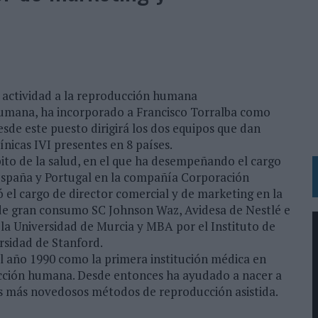
 LAS MARCAS
N IA
RÁ A PRUEBA LA CREATIVIDAD DE LAS MARCAS
su actividad a la reproducción humana
N LA INFANCIA EN SU ESTRATEGIA
 humana, ha incorporado a Francisco Torralba como
OS EN VERANO Y SUPERA AL MÓVIL COMO DISPOSITIVO MÁS UTILIZADO
sde este puesto dirigirá los dos equipos que dan
nicas IVI presentes en 8 países.
OS ESPAÑOLES
ito de la salud, en el que ha desempeñando el cargo
IRECTORA COMERCIAL GLOBAL
España y Portugal en la compañía Corporación
 el cargo de director comercial y de marketing en la
BLE INSPIRADA EN CORNETTO, CALIPPO Y SOLERO
s de gran consumo SC Johnson Waz, Avidesa de Nestlé e
 la Universidad de Murcia y MBA por el Instituto de
MAR EL PATRIMONIO HISTÓRICO EN ACTIVOS CULTURALES Y ECONÓMICOS
sidad de Stanford.
 el año 1990 como la primera institución médica en
LA GESTIÓN DE SUS RELACIONES CON LOS MEDIOS
cción humana. Desde entonces ha ayudado a nacer a
ARIO EN SU ÚLTIMA CAMPAÑA INTERNACIONAL
los más novedosos métodos de reproducción asistida.
N DE MARCA A LARGO PLAZO Y LA MEDICIÓN SON DOS CARAS DE LA MISMA