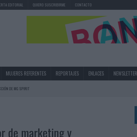
ERTA EDITORIAL
QUIERO SUSCRIBIRME
CONTACTO
MUJERES REFERENTES
REPORTAJES
ENLACES
NEWSLETTE
CIÓN DE MG SPIRIT
NA CAMPAÑA QUE CELEBRA SU REGRESO A PRIMERA DIVISIÓN
TERNACIONAL DE LA CERVEZA
360º CENTRADA EN EL ORIGEN BARCELONÉS
or de marketing y
 UNA EXPERIENCIA DE MARCA EN IBIZA