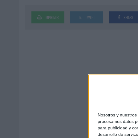
MONEDA”
07/08/2026
|
‘ALEXIA PUTELLAS X GALAXY Z FOLD8 – SIN LÍMITES’, 
IMPRIMIR
TWEET
SHARE
Nosotros y nuestro
procesamos datos per
para publicidad y co
desarrollo de servici