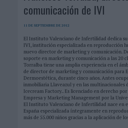
07/08/2026
|
EL VERANO PONE A PRUEBA LA ESTRATEGIA DIGITAL DE
comunicación de IVI
07/08/2026
|
VUELING CONVIERTE LOS RECUERDOS EN SOUVENIRS CO
07/08/2026
|
CUANDO SE APAGUE EL SOL, EL ECLIPSE DE 2026 POND
11 DE SEPTIEMBRE DE 2012
06/08/2026
|
‘LA VUELTA’, DE FENOMENAL PARA MÁLAGA CF
El Instituto Valenciano de Infertilidad dedica 
06/08/2026
|
SIETE DE CADA DIEZ EMPRESAS ESPAÑOLAS NO INTEGRA
IVI, institución especializada en reproducción
06/08/2026
|
LA TELEVISIÓN SIGUE LIDERANDO EL CONSUMO DE MEDI
nuevo director de marketing y comunicación. De
soporte en marketing y comunicación a las 20 clí
06/08/2026
|
EL USO DE LA IA GENERATIVA ALCANZA YA AL 62% DE L
Torralba tiene una amplia experiencia en el ámb
06/08/2026
|
SYSTEM1 NOMBRA A KIMBERLY BASTONI COMO NUEVA D
de director de marketing y comunicación para 
Dermoestética, durante cinco años. Antes ocupó
06/08/2026
|
FRIGO Y UNIQLO LANZAN UNA COLECCIÓN PERSONALIZA
inmobiliaria Llaveazul y en las multinacionale
06/08/2026
|
LA IA ESTÁ SUBIENDO EL LISTÓN DE LA CREATIVIDAD
Icecream Factory.. Es licenciado en derecho por
05/08/2026
|
BEON WORLDWIDE LANZA RAÍZ URBANA PARA TRANSFOR
Empresa y Marketing Management por la Univer
El Instituto Valenciano de Infertilidad nace en
05/08/2026
|
FABRA COMUNICACIÓN INCORPORA A CASONÁ Y ASUME 
España especializada íntegramente en reprodu
05/08/2026
|
LOPESAN HOTELS & RESORTS ACERCA EL PARAÍSO CAN
más de 55.000 niños gracias a la aplicación de 
05/08/2026
|
LUIS ARQUILLOS (BURGO DE ARIAS): “LA CONSTRUCCIÓ