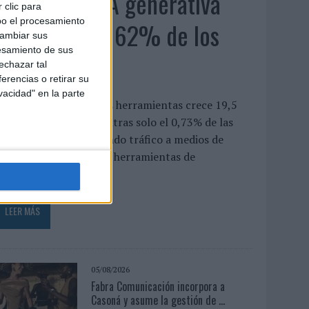
El uso de la IA generativa
 clic para
bo el procesamiento
alcanza ya al 62% de los
cambiar sus
esamiento de sus
españoles
echazar tal
erencias o retirar su
vacidad" en la parte
a penetración de estas herramientas crece 19,5
untos en un año, mientras solo el 0,73% de las
onsultas acaba derivando tráfico a medios de
omunicación El uso de herramientas de
nteligencia...
LEER MÁS
05/08/2026
Fabra Comunicación incorpora a
Casoná y asume la gestión de ...