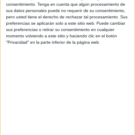
posibilidad de acceder a un empleo-. Desde su
consentimiento.
Tenga en cuenta que algún procesamiento de
nacimiento, el Plan Familia ha ayudado a miles de
sus datos personales puede no requerir de su consentimiento,
familias y, actualmente, 1.559 personas se
pero usted tiene el derecho de rechazar tal procesamiento. Sus
benefician de este proyecto, gracias al
preferencias se aplicarán solo a este sitio web. Puede cambiar
compromiso de 223 empresas de toda España.
sus preferencias o retirar su consentimiento en cualquier
momento volviendo a este sitio y haciendo clic en el botón
Estas ayudas irán destinadas al
apoyo
"Privacidad" en la parte inferior de la página web.
terapéutico y formativo de 100 personas
, con
el objetivo de mejorar las habilidades y
competencias para el empleo, y hasta agotar un
presupuesto de 150.000 euros. El plazo de
presentación de las solicitudes queda abierto
hasta el 15 de noviembre y durante ese tiempo,
las personas interesadas deberán solicitarlas a
través de la web de la Fundación Adecco.
Los
seleccionados contarán con un plan de
orientación y acompañamiento
personalizado con el fin de ser guiados en
la búsqueda de empleo y en su futuro
profesional
.