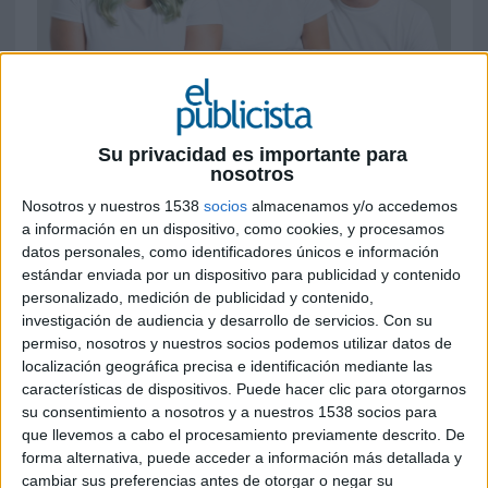
3 DE OCTUBRE DE 2019
Los beneficiarios de estas ayudas deben
tener entre 16 y 64 años, poseer el
Su privacidad es importante para
Certificado de Discapacidad, residencia en
nosotros
España y el permiso de trabajo e inscrbirse
Nosotros y nuestros 1538
socios
almacenamos y/o accedemos
antes del 15 de noviembre
a información en un dispositivo, como cookies, y procesamos
datos personales, como identificadores únicos e información
Con el objetivo de favorecer la empleabilidad de
estándar enviada por un dispositivo para publicidad y contenido
las personas con discapacidad, la
Fundación
personalizado, medición de publicidad y contenido,
Adecco
ha abierto, un año más, la convocatoria
investigación de audiencia y desarrollo de servicios.
Con su
de ayudas
Plan Familia 2020
. El Plan Familia es
permiso, nosotros y nuestros socios podemos utilizar datos de
una iniciativa desarrollada por la Fundación
localización geográfica precisa e identificación mediante las
Adecco desde el año 2003, para proporcionar a
características de dispositivos. Puede hacer clic para otorgarnos
las personas con discapacidad recursos y
su consentimiento a nosotros y a nuestros 1538 socios para
competencias que impactan directamente en su
que llevemos a cabo el procesamiento previamente descrito. De
forma alternativa, puede acceder a información más detallada y
autonomía, competencias y empleabilidad -
cambiar sus preferencias antes de otorgar o negar su