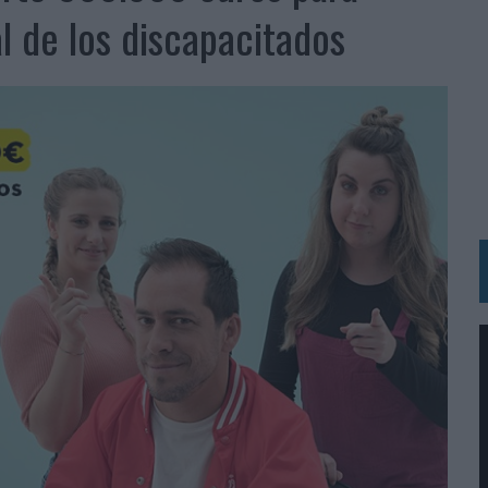
RÁ A PRUEBA LA CREATIVIDAD DE LAS MARCAS
ral de los discapacitados
N LA INFANCIA EN SU ESTRATEGIA
OS EN VERANO Y SUPERA AL MÓVIL COMO DISPOSITIVO MÁS UTILIZADO
OS ESPAÑOLES
IRECTORA COMERCIAL GLOBAL
BLE INSPIRADA EN CORNETTO, CALIPPO Y SOLERO
MAR EL PATRIMONIO HISTÓRICO EN ACTIVOS CULTURALES Y ECONÓMICOS
LA GESTIÓN DE SUS RELACIONES CON LOS MEDIOS
ARIO EN SU ÚLTIMA CAMPAÑA INTERNACIONAL
N DE MARCA A LARGO PLAZO Y LA MEDICIÓN SON DOS CARAS DE LA MISMA
N HOTELS & RESORTS