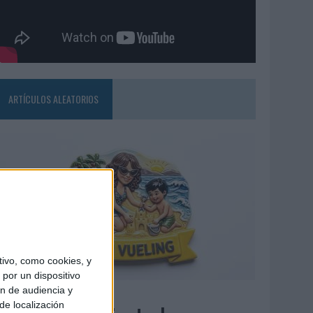
ARTÍCULOS ALEATORIOS
ivo, como cookies, y
por un dispositivo
ón de audiencia y
7/08/2026
de localización