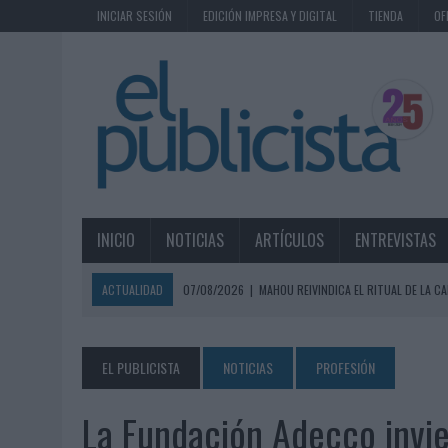
INICIAR SESIÓN
EDICIÓN IMPRESA Y DIGITAL
TIENDA
OF
INICIO
NOTICIAS
ARTÍCULOS
ENTREVISTAS
ACTUALIDAD
07/08/2026
|
MAHOU REIVINDICA EL RITUAL DE LA CA
07/08/2026
|
MG SPIRIT RELANZA SU MARCA CON UNA ESTRATEGIA 
07/08/2026
|
PATRÓN CONVIERTE EL NUEVO SINGLE DE ARÓN PIPER EN
EL PUBLICISTA
NOTICIAS
PROFESIÓN
07/08/2026
|
EL VERANO PONE A PRUEBA LA ESTRATEGIA DIGITAL DE
La Fundación Adecco invi
07/08/2026
|
VUELING CONVIERTE LOS RECUERDOS EN SOUVENIRS CO