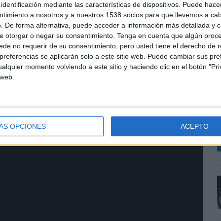
identificación mediante las características de dispositivos. Puede hacer
ntimiento a nosotros y a nuestros 1538 socios para que llevemos a ca
. De forma alternativa, puede acceder a información más detallada y 
on muchas más dificultades y barreras para acceder
e otorgar o negar su consentimiento.
Tenga en cuenta que algún proc
unes es su falta de formación. Con estas becas,
de no requerir de su consentimiento, pero usted tiene el derecho de r
nclusión laboral en la empresa ordinaria, en un
referencias se aplicarán solo a este sitio web. Puede cambiar sus pref
requiere nuevas habilidades”, ha declarado el
alquier momento volviendo a este sitio y haciendo clic en el botón "Pri
isco Mesonero. “Queremos que sientan que la
L
 web.
 estímulo para seguir estudiando”, añadía.
d
p
cas:
Beca de Movilidad Internacional
,
Beca de
e
de Grado Superior y Grado Medio
,
Beca de Inglés
ÁS OPCIONES
ACEPTO