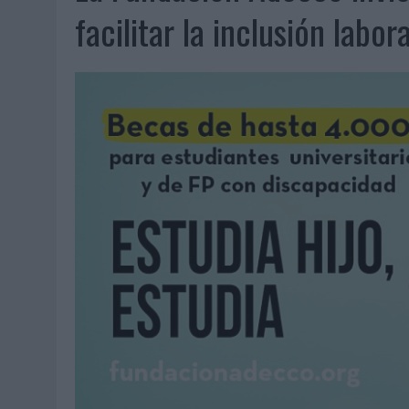
07/08/2026
|
CUANDO SE APAGUE EL SOL, EL ECLIPSE DE 2026 POND
facilitar la inclusión labo
06/08/2026
|
‘LA VUELTA’, DE FENOMENAL PARA MÁLAGA CF
06/08/2026
|
SIETE DE CADA DIEZ EMPRESAS ESPAÑOLAS NO INTEGRA
06/08/2026
|
LA TELEVISIÓN SIGUE LIDERANDO EL CONSUMO DE MEDI
06/08/2026
|
EL USO DE LA IA GENERATIVA ALCANZA YA AL 62% DE L
06/08/2026
|
SYSTEM1 NOMBRA A KIMBERLY BASTONI COMO NUEVA D
06/08/2026
|
FRIGO Y UNIQLO LANZAN UNA COLECCIÓN PERSONALIZA
06/08/2026
|
LA IA ESTÁ SUBIENDO EL LISTÓN DE LA CREATIVIDAD
05/08/2026
|
BEON WORLDWIDE LANZA RAÍZ URBANA PARA TRANSFOR
05/08/2026
|
FABRA COMUNICACIÓN INCORPORA A CASONÁ Y ASUME 
05/08/2026
|
LOPESAN HOTELS & RESORTS ACERCA EL PARAÍSO CAN
05/08/2026
|
LUIS ARQUILLOS (BURGO DE ARIAS): “LA CONSTRUCCIÓ
MONEDA”
04/08/2026
|
‘EL PARAÍSO MÁS CERCA’, DE 22GRADOS PARA LOPESA