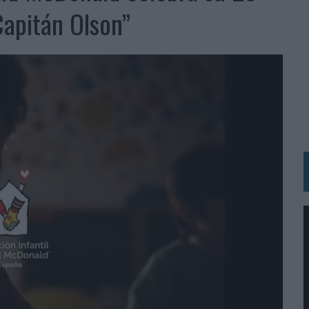
Capitán Olson”
N HOTELS & RESORTS
VECES’, DE INUSUALY PARA CERVEZA CAPAZ
 PARA ORANGE
 UNA OPORTUNIDAD DE INCLUSIÓN
RANO’
UDIO EN SU NUEVA CAMPAÑA GLOBAL DE MARCA
VISTAR
 EL REGRESO DEL FÚTBOL
SU PRÓXIMA CAMISETA FOREVER GREEN
O DE 'LOS SIMPSON'
 AVAL DE SU CALIDAD
NG Y COMUNICACIÓN EN EL SECTOR ASEGURADOR 2026
DUNKIN’