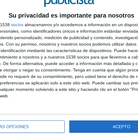
mbre, fecha en el que todo lo recaudado por la venta
as Familiares Ronald McDonald de la Fundación.
Su privacidad es importante para nosotros
 los simpáticos peluches de la Fundación, en todos
s 1538
socios
almacenamos y/o accedemos a información en un disposit
con el mismo fin de recaudar fondos que ayuden a las
sonales, como identificadores únicos e información estándar enviada 
ntenido personalizado, medición de publicidad y contenido, investigaci
os.
Con su permiso, nosotros y nuestros socios podemos utilizar datos 
s de presencia de la Fundación en España, McDonald’s
identificación mediante las características de dispositivos. Puede hacer
us consumidores y seguidores a través de múltiples
ntimiento a nosotros y a nuestros 1538 socios para que llevemos a ca
en las próximas semanas.
. De forma alternativa, puede acceder a información más detallada y 
e otorgar o negar su consentimiento.
Tenga en cuenta que algún proc
ld
de no requerir de su consentimiento, pero usted tiene el derecho de r
referencias se aplicarán solo a este sitio web. Puede cambiar sus pref
ue creada en 1997 y en estos 25 años se ha
alquier momento volviendo a este sitio y haciendo clic en el botón "Pri
rogramas que ofrecen de forma directa bienestar y
 web.
, que se deben desplazar para recibir tratamiento
Salas Ronald McDonald, la Fundación ofrece un “hogar
n enfermedades de larga duración en España. Desde la
alojado más de 12.200 familias.
ÁS OPCIONES
ACEPTO
 en España. En Barcelona se encuentra cerca del