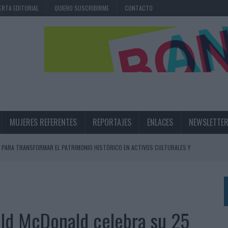
ERTA EDITORIAL
QUIERO SUSCRIBIRME
CONTACTO
MUJERES REFERENTES
REPORTAJES
ENLACES
NEWSLETTE
 PARA TRANSFORMAR EL PATRIMONIO HISTÓRICO EN ACTIVOS CULTURALES Y
LA GESTIÓN DE SUS RELACIONES CON LOS MEDIOS
ARIO EN SU ÚLTIMA CAMPAÑA INTERNACIONAL
ald McDonald celebra su 25
N DE MARCA A LARGO PLAZO Y LA MEDICIÓN SON DOS CARAS DE LA MISMA