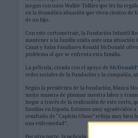
juegan con unos Walkie Talkies que les ha regala
en la dramática situación que viven cientos de 
de un hijo.
Con este cortometraje, la Fundación Infantil R
mantener a la familia unida ante una situación
Casas y Salas Familiares Ronald McDonald ofrece
problema al que se enfrenta esta familia.
La película, creada con el apoyo de
McDonald’
redes sociales de la Fundación y la compañía, 
Según la presidenta de la Fundación, Blanca Mor
mejor manera de plasmar nuestra labor y transm
hogar a través de la realización de este corto, 
familias en España. Estamos muy agradecidos a
resultado de “Capitán Olson” refleja muy bien l
una enfermedad”.
Por otra parte, la película sirve como antesal