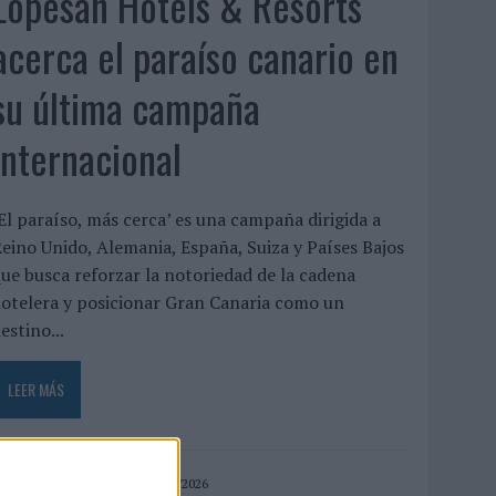
Lopesan Hotels & Resorts
acerca el paraíso canario en
su última campaña
internacional
El paraíso, más cerca’ es una campaña dirigida a
eino Unido, Alemania, España, Suiza y Países Bajos
ue busca reforzar la notoriedad de la cadena
otelera y posicionar Gran Canaria como un
estino...
LEER MÁS
04/08/2026