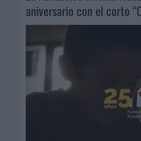
MONEDA”
aniversario con el corto “
04/08/2026
|
‘EL PARAÍSO MÁS CERCA’, DE 22GRADOS PARA LOPESA
04/08/2026
|
‘LA ÚNICA CERVEZA DEL MUNDO QUE SE DISFRUTA DOS 
04/08/2026
|
‘EL FÚTBOL SIN LAS PERSONAS’, DE DENTSU CREATIVE
04/08/2026
|
CAPAZ, LA CERVEZA QUE CONVIERTE CADA BOTELLA EN
04/08/2026
|
BABARIA Y MAXIBON SON ‘EL MATCH PERFECTO DEL VE
04/08/2026
|
AUDIBLE REIVINDICA EL PODER TRANSFORMADOR DEL A
03/08/2026
|
‘VUELVE EL FÚTBOL. VUELVE A SOÑAR’, DE VML PARA MO
03/08/2026
|
MOVISTAR APELA A LA ILUSIÓN DE LAS AFICIONES PARA
03/08/2026
|
EL REAL BETIS INVITA A LOS AFICIONADOS A DISEÑAR 
03/08/2026
|
KFC CONVIERTE LOS UBER EN UN HOMENAJE AL UNIVERS
03/08/2026
|
BACK MARKET PONE A LA MADRE DE SU FUNDADOR COMO
03/08/2026
|
PRESENTADO EL JURADO DE LOS PREMIOS DE MARKETI
31/07/2026
|
‘FROZEN DUNKIN’ X CALIPPO®’, AUTOPRODUCCIÓN DE 