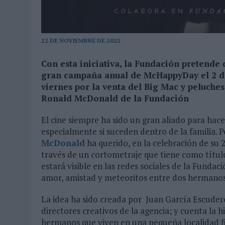
31/07/2026
|
MAKING SCIENCE AUMENTA UN 12,8% SUS VENTAS EN E
31/07/2026
|
WPP MEDIA SUMA A SU EQUIPO A JUAN ANTONIO ORTIZ
22 DE NOVIEMBRE DE 2022
06/08/2026
|
LA IA ESTÁ SUBIENDO EL LISTÓN DE LA CREATIVIDAD
Con esta iniciativa, la Fundación pretende 
gran campaña anual de McHappyDay el 2 d
viernes por la venta del Big Mac y peluches
Ronald McDonald de la Fundación
El cine siempre ha sido un gran aliado para hac
especialmente si suceden dentro de la familia. P
McDonald
ha querido, en la celebración de su 2
través de un cortometraje que tiene como título
estará visible en las redes sociales de la Funda
amor, amistad y meteoritos entre dos hermanos q
La idea ha sido creada por Juan García Escudero
directores creativos de la agencia; y cuenta la h
hermanos que viven en una pequeña localidad fi