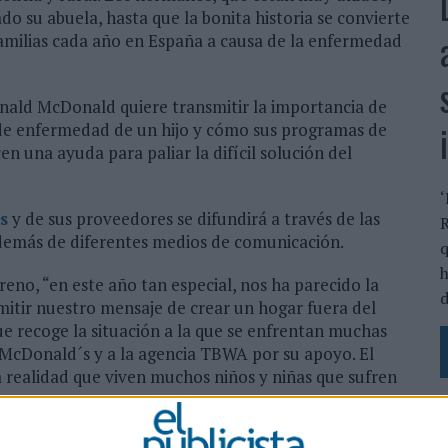
do su abuela, hasta que la bonita historia se convierte
familias cada año en España a causa de la enfermedad
onald McDonald quiere transmitir la importancia de
 de enfermedad de un hijo y cómo sus programas de
n una ayuda para paliar la difícil solución del
‘
s
y de sus proveedores se difundirá a través de las
R
además de diferentes medios de comunicación.
q
h
eno, “en este año tan especial, nos ha parecido la
d
itir nuestro mensaje de crear un hogar fuera del
que recoge la situación a la que se enfrentan muchas
 McDonald´s y a la agencia TBWA por su apoyo. El
a realidad que viven muchos niños y niñas que sufren
a de la gran campaña anual de McDonald’s para