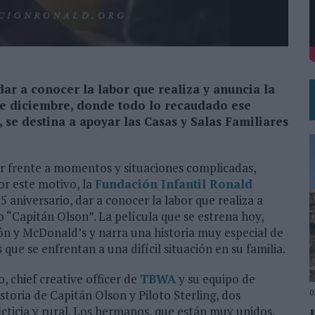
L PRIMER SEMESTRE HASTA LOS 196 MILLONES DE EUROS
 COMO MEDIA MANAGEMENT & DELIVERY PRESIDENT
dar a conocer la labor que realiza y anuncia la
e diciembre, donde todo lo recaudado ese
, se destina a apoyar las Casas y Salas Familiares
er frente a momentos y situaciones complicadas,
or este motivo, la
Fundación Infantil Ronald
5 aniversario, dar a conocer la labor que realiza a
 “Capitán Olson”. La película que se estrena hoy,
ción y McDonald’s y narra una historia muy especial de
ue se enfrentan a una difícil situación en su familia.
, chief creative officer de
TBWA
y su equipo de
0
istoria de Capitán Olson y Piloto Sterling, dos
cticia y rural. Los hermanos, que están muy unidos,