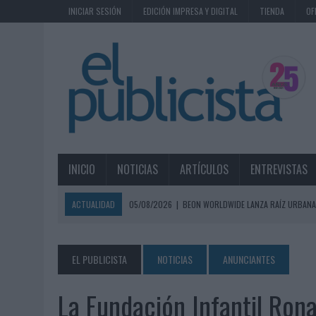
INICIAR SESIÓN
EDICIÓN IMPRESA Y DIGITAL
TIENDA
OF
INICIO
NOTICIAS
ARTÍCULOS
ENTREVISTAS
ACTUALIDAD
05/08/2026
|
BEON WORLDWIDE LANZA RAÍZ URBANA
ECONÓMICOS
05/08/2026
|
FABRA COMUNICACIÓN INCORPORA A CASONÁ Y ASUME 
EL PUBLICISTA
NOTICIAS
ANUNCIANTES
05/08/2026
|
LOPESAN HOTELS & RESORTS ACERCA EL PARAÍSO CAN
La Fundación Infantil Ron
05/08/2026
|
LUIS ARQUILLOS (BURGO DE ARIAS): “LA CONSTRUCCIÓ