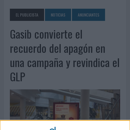
EL PUBLICISTA
NOTICIAS
ANUNCIANTES
Gasib convierte el
recuerdo del apagón en
una campaña y revindica el
GLP