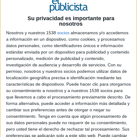
Su privacidad es importante para
nosotros
4 DE MAYO DE 2026
Nosotros y nuestros 1538
socios
almacenamos y/o accedemos
Coincidiendo con el primer aniversario del
a información en un dispositivo, como cookies, y procesamos
datos personales, como identificadores únicos e información
apagón que paralizó gran parte de España,
estándar enviada por un dispositivo para publicidad y contenido
Gasib ha lanzado una campaña de marca
personalizado, medición de publicidad y contenido,
que utiliza aquel episodio como punto de
investigación de audiencia y desarrollo de servicios.
Con su
partida para reforzar el posicionamiento del
permiso, nosotros y nuestros socios podemos utilizar datos de
butano y el propano como soluciones
localización geográfica precisa e identificación mediante las
energéticas
características de dispositivos. Puede hacer clic para otorgarnos
su consentimiento a nosotros y a nuestros 1538 socios para
Un año después del apagón que dejó sin
que llevemos a cabo el procesamiento previamente descrito. De
suministro eléctrico a miles de hogares y alteró la
forma alternativa, puede acceder a información más detallada y
normalidad cotidiana,
Gasib
ha recuperado
cambiar sus preferencias antes de otorgar o negar su
aquel episodio para construir una acción de
consentimiento.
Tenga en cuenta que algún procesamiento de
comunicación orientada a reposicionar el GLP
sus datos personales puede no requerir de su consentimiento,
pero usted tiene el derecho de rechazar tal procesamiento. Sus
como una alternativa energética práctica y
preferencias se aplicarán solo a este sitio web. Puede cambiar