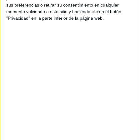
disponible cuando falla la electricidad.
sus preferencias o retirar su consentimiento en cualquier
momento volviendo a este sitio y haciendo clic en el botón
La campaña, desarrollada junto a
BOB Agency
,
"Privacidad" en la parte inferior de la página web.
Avante
y
Atrevia
, parte de la idea de que cuando
todo se apaga, disponer de fuentes energéticas
independientes puede marcar la diferencia.
Desde esa premisa, la compañía ha articulado
una estrategia que trasciende la promoción de
producto para centrarse en el valor funcional del
butano y el propano en situaciones críticas. El eje
creativo gira en torno al concepto de “kit de
supervivencia”, una idea que traslada al espacio
público elementos domésticos reconocibles,
como cocinas de gas operativas acompañadas de
botellas de butano, para recordar que ciertas
necesidades esenciales -como cocinar o calentar
alimentos- pueden mantenerse incluso durante
un corte eléctrico.
Estas instalaciones, activadas en ciudades como