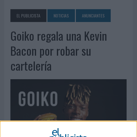
EL PUBLICISTA
NOTICIAS
ANUNCIANTES
Goiko regala una Kevin
Bacon por robar su
cartelería