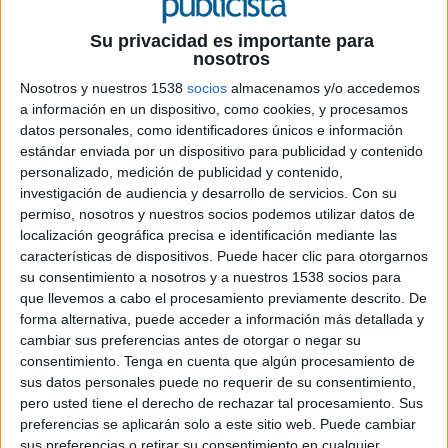
Su privacidad es importante para
nosotros
24 DE OCTUBRE DE 2024
Nosotros y nuestros 1538
socios
almacenamos y/o accedemos
a información en un dispositivo, como cookies, y procesamos
A raíz de un video viral de dos amigas
datos personales, como identificadores únicos e información
robando un cartel de una de las pizarras de
estándar enviada por un dispositivo para publicidad y contenido
un Goiko, la cadena anunció que regalaría
personalizado, medición de publicidad y contenido,
una hamburguesa a todos aquellos que
investigación de audiencia y desarrollo de servicios.
Con su
consiguieran hacerse con el cartel
permiso, nosotros y nuestros socios podemos utilizar datos de
promocional de Nico Williams
localización geográfica precisa e identificación mediante las
características de dispositivos. Puede hacer clic para otorgarnos
Se ha hecho viral un TikTok de dos amigas
su consentimiento a nosotros y a nuestros 1538 socios para
que llevemos a cabo el procesamiento previamente descrito. De
robando un cartel pegado a una de las pizarras
forma alternativa, puede acceder a información más detallada y
en la puerta de un
Goiko
, en el que aparecía
cambiar sus preferencias antes de otorgar o negar su
Nico Williams -jugador del Athletic Club-
consentimiento.
Tenga en cuenta que algún procesamiento de
promocionando la última campaña de la cadena
sus datos personales puede no requerir de su consentimiento,
‘Más burgers, menos dramas’. Tras la viralidad del
pero usted tiene el derecho de rechazar tal procesamiento. Sus
video, Goiko ha aprovechado la conversación
preferencias se aplicarán solo a este sitio web. Puede cambiar
generada para crear una campaña a su
sus preferencias o retirar su consentimiento en cualquier