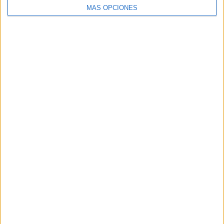
MÁS OPCIONES
ARTÍCULOS ALEATORIOS
05/08/2026
Luis Arquillos (Burgo de
Arias): “La construcción de
marca a largo plazo y la