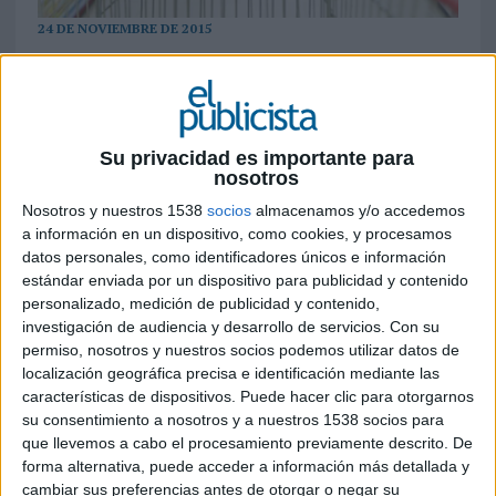
24 DE NOVIEMBRE DE 2015
Mercadona, continúa liderando el panorama de
la distribución con un 22,9% del mercado, aunque
en los últimos meses se ve superada por algunos
de sus competidores en la sección de 'frescos'
Su privacidad es importante para
nosotros
Grupo DIA y Lidl son los grupos de distribución del sector Gran Consumo que
Nosotros y nuestros 1538
socios
almacenamos y/o accedemos
más están creciendo en cuota de mercado en lo que va de año. Concretamente Día
a información en un dispositivo, como cookies, y procesamos
se sitúa como segundo grupo en España con una cuota de mercado del 8,7%
datos personales, como identificadores únicos e información
entre enero y septiembre (mejorando 0,5 puntos de cuota respecto al 8,2% en
estándar enviada por un dispositivo para publicidad y contenido
2014); mientras que Lidl es la cadena que atrae más nuevos compradores, y
personalizado, medición de publicidad y contenido,
aumenta 0,4 puntos su cuota de mercado hasta el 3,5%.
investigación de audiencia y desarrollo de servicios.
Con su
permiso, nosotros y nuestros socios podemos utilizar datos de
Mientras que el grupo Dia consigue aumentar su cuota de mercado apoyándose
localización geográfica precisa e identificación mediante las
en sus nuevas enseñas, como La Plaza para la sección de frescos o Clarel para la
características de dispositivos. Puede hacer clic para otorgarnos
su consentimiento a nosotros y a nuestros 1538 socios para
sección de perfumería; Lidl está masificando el modelo hard discount gracias a
que llevemos a cabo el procesamiento previamente descrito. De
una fuerte presencia publicitaria. El resultado es que 10,7 millones de hogares, es
forma alternativa, puede acceder a información más detallada y
decir, 6 de cada 10, han comprado en este tipo de establecimientos en lo que va
cambiar sus preferencias antes de otorgar o negar su