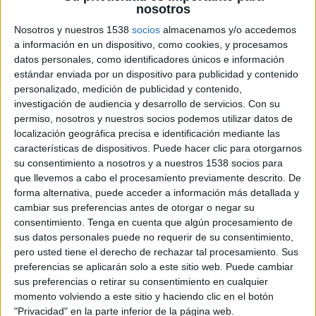
nosotros
Nosotros y nuestros 1538
socios
almacenamos y/o accedemos
a información en un dispositivo, como cookies, y procesamos
2 DE DICIEMBRE DE 2016
datos personales, como identificadores únicos e información
estándar enviada por un dispositivo para publicidad y contenido
El local de Madrid instala el sistema de
personalizado, medición de publicidad y contenido,
distribución de cerveza más rápido del
investigación de audiencia y desarrollo de servicios.
Con su
permiso, nosotros y nuestros socios podemos utilizar datos de
mundo
localización geográfica precisa e identificación mediante las
características de dispositivos. Puede hacer clic para otorgarnos
Hard Rock Cafe acaba de instalar en su
su consentimiento a nosotros y a nuestros 1538 socios para
establecimiento de Madrid el sistema Bottoms
que llevemos a cabo el procesamiento previamente descrito. De
Up Beer, distribuido en exclusiva en España y
forma alternativa, puede acceder a información más detallada y
Portugal por Cold and Fast. Así, el mítico
cambiar sus preferencias antes de otorgar o negar su
restaurante americano se convierte en el primer
consentimiento.
Tenga en cuenta que algún procesamiento de
local español en utilizar este sorprendente
sus datos personales puede no requerir de su consentimiento,
sistema que permite servir 56 vasos de medio
pero usted tiene el derecho de rechazar tal procesamiento. Sus
litro en un minuto.
preferencias se aplicarán solo a este sitio web. Puede cambiar
sus preferencias o retirar su consentimiento en cualquier
Bottoms Up Beer es el dispensador de cerveza y
momento volviendo a este sitio y haciendo clic en el botón
otras bebidas más revolucionario del mundo, y el
"Privacidad" en la parte inferior de la página web.