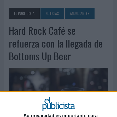
EL PUBLICISTA
NOTICIAS
ANUNCIANTES
Hard Rock Café se
refuerza con la llegada de
Bottoms Up Beer
Su privacidad es importante para