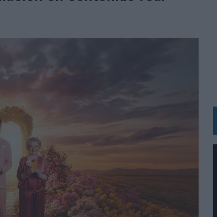
 LAS MARCAS
N IA
RÁ A PRUEBA LA CREATIVIDAD DE LAS MARCAS
N LA INFANCIA EN SU ESTRATEGIA
OS EN VERANO Y SUPERA AL MÓVIL COMO DISPOSITIVO MÁS UTILIZADO
OS ESPAÑOLES
IRECTORA COMERCIAL GLOBAL
BLE INSPIRADA EN CORNETTO, CALIPPO Y SOLERO
MAR EL PATRIMONIO HISTÓRICO EN ACTIVOS CULTURALES Y ECONÓMICOS
LA GESTIÓN DE SUS RELACIONES CON LOS MEDIOS
ARIO EN SU ÚLTIMA CAMPAÑA INTERNACIONAL
N DE MARCA A LARGO PLAZO Y LA MEDICIÓN SON DOS CARAS DE LA MISMA