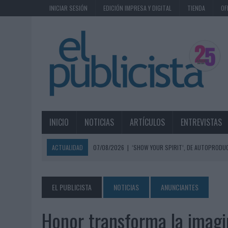
INICIAR SESIÓN
EDICIÓN IMPRESA Y DIGITAL
TIENDA
OF
INICIO
NOTICIAS
ARTÍCULOS
ENTREVISTAS
ACTUALIDAD
07/08/2026
|
‘SHOW YOUR SPIRIT’, DE AUTOPRODUC
07/08/2026
|
EL MÁLAGA CF CULMINA SU TRILOGÍA DE MARCA CON U
07/08/2026
|
MAHOU REIVINDICA EL RITUAL DE LA CAÑA EN EL DÍA IN
EL PUBLICISTA
NOTICIAS
ANUNCIANTES
07/08/2026
|
MG SPIRIT RELANZA SU MARCA CON UNA ESTRATEGIA 
Honor transforma la imagi
07/08/2026
|
PATRÓN CONVIERTE EL NUEVO SINGLE DE ARÓN PIPER EN