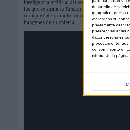
para publicidad y co
inteligencia artificial al uso cotidiano. En total,
desarrollo de servici
los que se suma su funcionalidad más diferencial: 
geográfica precisa e 
cualquier idea, añadir una imagen y generar u
otorgarnos su conse
imágenes de tu galería.
previamente descrito
preferencias antes d
datos personales pue
procesamiento. Sus p
consentimiento en cu
inferior de la página
M