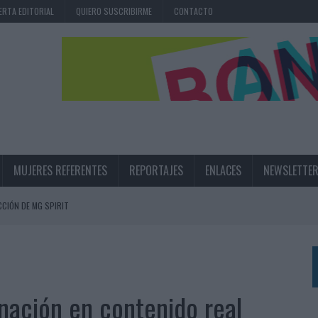
ERTA EDITORIAL
QUIERO SUSCRIBIRME
CONTACTO
MUJERES REFERENTES
REPORTAJES
ENLACES
NEWSLETTE
CIÓN DE MG SPIRIT
NA CAMPAÑA QUE CELEBRA SU REGRESO A PRIMERA DIVISIÓN
TERNACIONAL DE LA CERVEZA
360º CENTRADA EN EL ORIGEN BARCELONÉS
nación en contenido real
 UNA EXPERIENCIA DE MARCA EN IBIZA