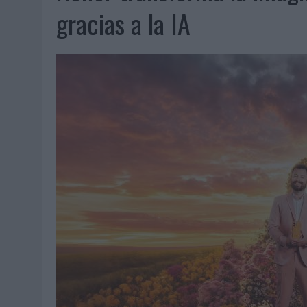
07/08/2026
|
EL VERANO PONE A PRUEBA LA ESTRATEGIA DIGITAL DE
gracias a la IA
07/08/2026
|
VUELING CONVIERTE LOS RECUERDOS EN SOUVENIRS CO
07/08/2026
|
CUANDO SE APAGUE EL SOL, EL ECLIPSE DE 2026 POND
06/08/2026
|
‘LA VUELTA’, DE FENOMENAL PARA MÁLAGA CF
06/08/2026
|
SIETE DE CADA DIEZ EMPRESAS ESPAÑOLAS NO INTEGRA
06/08/2026
|
LA TELEVISIÓN SIGUE LIDERANDO EL CONSUMO DE MEDI
06/08/2026
|
EL USO DE LA IA GENERATIVA ALCANZA YA AL 62% DE L
06/08/2026
|
SYSTEM1 NOMBRA A KIMBERLY BASTONI COMO NUEVA D
06/08/2026
|
FRIGO Y UNIQLO LANZAN UNA COLECCIÓN PERSONALIZA
06/08/2026
|
LA IA ESTÁ SUBIENDO EL LISTÓN DE LA CREATIVIDAD
05/08/2026
|
BEON WORLDWIDE LANZA RAÍZ URBANA PARA TRANSFOR
05/08/2026
|
FABRA COMUNICACIÓN INCORPORA A CASONÁ Y ASUME 
05/08/2026
|
LOPESAN HOTELS & RESORTS ACERCA EL PARAÍSO CAN
05/08/2026
|
LUIS ARQUILLOS (BURGO DE ARIAS): “LA CONSTRUCCIÓ