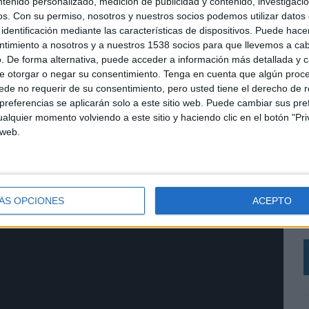
ntenido personalizado, medición de publicidad y contenido, investigaci
 el dispositivo incorpora 14 filtros preconfigurados, a
os.
Con su permiso, nosotros y nuestros socios podemos utilizar datos 
el filtro ‘La soñerÍA’, que permite al usuario escribir
identificación mediante las características de dispositivos. Puede hacer
n vídeo completamente personalizado con tres
ntimiento a nosotros y a nuestros 1538 socios para que llevemos a ca
. De forma alternativa, puede acceder a información más detallada y 
e otorgar o negar su consentimiento.
Tenga en cuenta que algún proc
de no requerir de su consentimiento, pero usted tiene el derecho de r
referencias se aplicarán solo a este sitio web. Puede cambiar sus pref
alquier momento volviendo a este sitio y haciendo clic en el botón "Pri
 web.
L
A
ÁS OPCIONES
ACEPTO
p