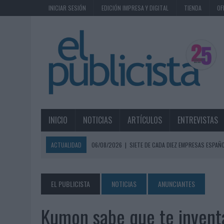
INICIAR SESIÓN
EDICIÓN IMPRESA Y DIGITAL
TIENDA
OF
INICIO
NOTICIAS
ARTÍCULOS
ENTREVISTAS
ACTUALIDAD
06/08/2026
|
SIETE DE CADA DIEZ EMPRESAS ESPAÑ
06/08/2026
|
EL MERCADO PUBLICITARIO CAE UN 2,6% EN 2025, A
06/08/2026
|
LA TELEVISIÓN SIGUE LIDERANDO EL CONSUMO DE MEDI
EL PUBLICISTA
NOTICIAS
ANUNCIANTES
06/08/2026
|
EL USO DE LA IA GENERATIVA ALCANZA YA AL 62% DE L
Kumon sabe que te inventa
06/08/2026
|
SYSTEM1 NOMBRA A KIMBERLY BASTONI COMO NUEVA D