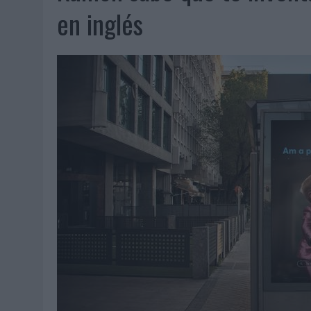
06/08/2026
|
FRIGO Y UNIQLO LANZAN UNA COLECCIÓN PERSONALIZA
en inglés
06/08/2026
|
LA IA ESTÁ SUBIENDO EL LISTÓN DE LA CREATIVIDAD
05/08/2026
|
BEON WORLDWIDE LANZA RAÍZ URBANA PARA TRANSFOR
05/08/2026
|
FABRA COMUNICACIÓN INCORPORA A CASONÁ Y ASUME 
05/08/2026
|
LOPESAN HOTELS & RESORTS ACERCA EL PARAÍSO CAN
05/08/2026
|
LUIS ARQUILLOS (BURGO DE ARIAS): “LA CONSTRUCCIÓ
MONEDA”
04/08/2026
|
‘EL PARAÍSO MÁS CERCA’, DE 22GRADOS PARA LOPESA
04/08/2026
|
‘LA ÚNICA CERVEZA DEL MUNDO QUE SE DISFRUTA DOS 
04/08/2026
|
‘EL FÚTBOL SIN LAS PERSONAS’, DE DENTSU CREATIVE
04/08/2026
|
CAPAZ, LA CERVEZA QUE CONVIERTE CADA BOTELLA EN
04/08/2026
|
BABARIA Y MAXIBON SON ‘EL MATCH PERFECTO DEL VE
04/08/2026
|
AUDIBLE REIVINDICA EL PODER TRANSFORMADOR DEL A
03/08/2026
|
‘VUELVE EL FÚTBOL. VUELVE A SOÑAR’, DE VML PARA MO