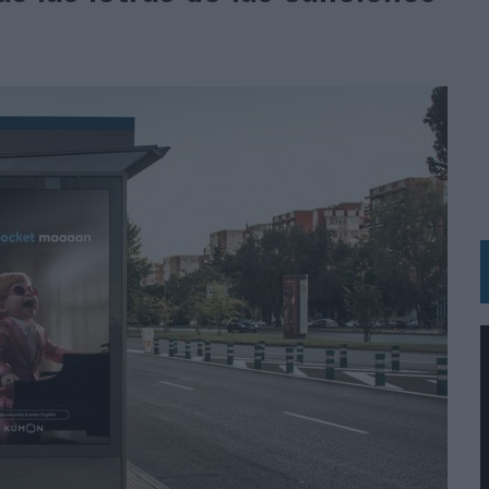
BLE INSPIRADA EN CORNETTO, CALIPPO Y SOLERO
MAR EL PATRIMONIO HISTÓRICO EN ACTIVOS CULTURALES Y ECONÓMICOS
LA GESTIÓN DE SUS RELACIONES CON LOS MEDIOS
ARIO EN SU ÚLTIMA CAMPAÑA INTERNACIONAL
N DE MARCA A LARGO PLAZO Y LA MEDICIÓN SON DOS CARAS DE LA MISMA
N HOTELS & RESORTS
VECES’, DE INUSUALY PARA CERVEZA CAPAZ
 PARA ORANGE
 UNA OPORTUNIDAD DE INCLUSIÓN
RANO’
UDIO EN SU NUEVA CAMPAÑA GLOBAL DE MARCA
VISTAR