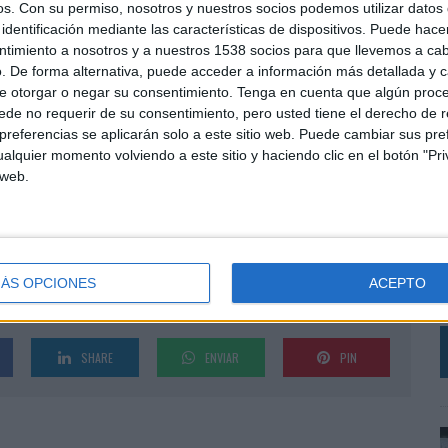
iarse de las propuestas educativas actuales,
os.
Con su permiso, nosotros y nuestros socios podemos utilizar datos 
as familias. El target son los padres y madres con
identificación mediante las características de dispositivos. Puede hacer
ntimiento a nosotros y a nuestros 1538 socios para que llevemos a ca
. De forma alternativa, puede acceder a información más detallada y 
e otorgar o negar su consentimiento.
Tenga en cuenta que algún proc
ra que esta estrategia no solo genere notoriedad
de no requerir de su consentimiento, pero usted tiene el derecho de r
isión de Kumon English de hacer del aprendizaje del
referencias se aplicarán solo a este sitio web. Puede cambiar sus pref
venes.
alquier momento volviendo a este sitio y haciendo clic en el botón "Pri
 web.
n medios digitales y piezas Out Of Home, como
L
os inventándose la letra de diferentes canciones
e
ÁS OPCIONES
ACEPTO
a
SHARE
ENVIAR
PIN