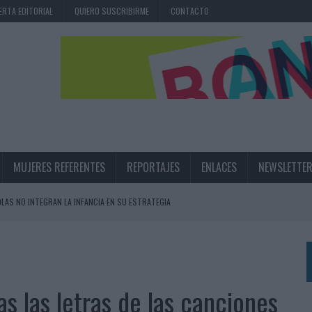
ERTA EDITORIAL
QUIERO SUSCRIBIRME
CONTACTO
MUJERES REFERENTES
REPORTAJES
ENLACES
NEWSLETTE
OLAS NO INTEGRAN LA INFANCIA EN SU ESTRATEGIA
UNQUE LOS MEDIOS CONTROLADOS MANTIENEN EL CRECIMIENTO
OS EN VERANO Y SUPERA AL MÓVIL COMO DISPOSITIVO MÁS UTILIZADO
OS ESPAÑOLES
s las letras de las canciones
IRECTORA COMERCIAL GLOBAL