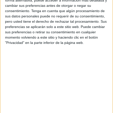
forma alternativa, puede acceder a información más detallada y
consolidar una identidad que trasciende el
cambiar sus preferencias antes de otorgar o negar su
rendimiento y se proyecta como actitud vital.
consentimiento.
Tenga en cuenta que algún procesamiento de
sus datos personales puede no requerir de su consentimiento,
La campaña gira en torno a un film
pero usted tiene el derecho de rechazar tal procesamiento. Sus
cinematográfico dirigido por Fredrik Bond, que
preferencias se aplicarán solo a este sitio web. Puede cambiar
transforma una simple devolución de pelota en
sus preferencias o retirar su consentimiento en cualquier
momento volviendo a este sitio y haciendo clic en el botón
una narrativa visual de gran escala. A través de
"Privacidad" en la parte inferior de la página web.
una carrera continua por París, una joven
atraviesa jardines, calles, monumentos y
escenarios icónicos hasta culminar en la pista
Philippe-Chatrier de Roland-Garros. Solo
entonces se revela que se trata de una
recogepelotas devolviendo el juego a Novak
Djokovic, embajador global de la marca y figura
central en esta nueva etapa.
Más allá de la espectacularidad visual, la acción
refuerza una narrativa de marca basada en el
movimiento, la elegancia y la naturalidad. El