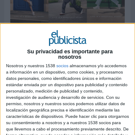
28 DE ABRIL DE 2026
La firma reactiva su plataforma de marca
con una ambiciosa campaña internacional
Su privacidad es importante para
nosotros
protagonizada por Novak Djokovic que
refuerza su vínculo histórico con el deporte
Nosotros y nuestros 1538
socios
almacenamos y/o accedemos
y su posicionamiento lifestyle
a información en un dispositivo, como cookies, y procesamos
datos personales, como identificadores únicos e información
Lacoste
vuelve a poner el tenis en el centro de
estándar enviada por un dispositivo para publicidad y contenido
su relato global con el lanzamiento de una nueva
personalizado, medición de publicidad y contenido,
investigación de audiencia y desarrollo de servicios.
Con su
campaña de marca que recupera uno de sus
permiso, nosotros y nuestros socios podemos utilizar datos de
mensajes más emblemáticos: ‘
Life is a beautiful
localización geográfica precisa e identificación mediante las
sport
’. La iniciativa, desarrollada por
BETC
,
características de dispositivos. Puede hacer clic para otorgarnos
supone una reafirmación estratégica del
su consentimiento a nosotros y a nuestros 1538 socios para
territorio fundacional de la Maison, combinando
que llevemos a cabo el procesamiento previamente descrito. De
deporte, moda y sofisticación francesa para