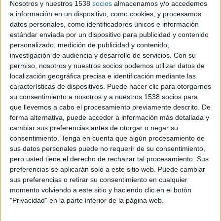
Nosotros y nuestros 1538
socios
almacenamos y/o accedemos
a información en un dispositivo, como cookies, y procesamos
datos personales, como identificadores únicos e información
11 DE SEPTIEMBRE DE 2015
estándar enviada por un dispositivo para publicidad y contenido
personalizado, medición de publicidad y contenido,
El diario Marca personalizó su cabecera
investigación de audiencia y desarrollo de servicios.
Con su
vinculando anunciante y soporte y dando lugar a
permiso, nosotros y nuestros socios podemos utilizar datos de
un logo de cabecera más grande, característica
localización geográfica precisa e identificación mediante las
primordial del nuevo terminal de Samsung
características de dispositivos. Puede hacer clic para otorgarnos
su consentimiento a nosotros y a nuestros 1538 socios para
Tras la presentación de Samsung de su nuevo smartphone Galaxy S6 edge+y con
que llevemos a cabo el procesamiento previamente descrito. De
motivo del lanzamiento de la campaña publicitaria, la firma y el Diario Marca han
forma alternativa, puede acceder a información más detallada y
querido acaparar todas las miradas de los usuarios del diario deportivo líder. Por
cambiar sus preferencias antes de otorgar o negar su
primera vez en la historia del soporte se tocaba la cabecera con una acción digital
consentimiento.
Tenga en cuenta que algún procesamiento de
r donde su logo se fusionaba.
sus datos personales puede no requerir de su consentimiento,
pero usted tiene el derecho de rechazar tal procesamiento. Sus
La peculiaridad de la acción consistió en personalizarla cabecera de Marca
preferencias se aplicarán solo a este sitio web. Puede cambiar
sus preferencias o retirar su consentimiento en cualquier
vinculando anunciante y soporte. Esta fusión dio origen a un logo de cabecera
momento volviendo a este sitio y haciendo clic en el botón
más grande, característica primordial del nuevo S6 edge +junto con su pantalla
"Privacidad" en la parte inferior de la página web.
curva y su alto procesador.