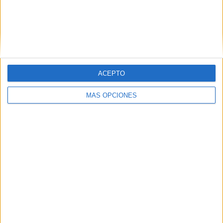
ACEPTO
MÁS OPCIONES
04/08/2026
‘La única cerveza del mundo
que se disfruta dos veces’,
de Inusualy para Cerveza
Capaz