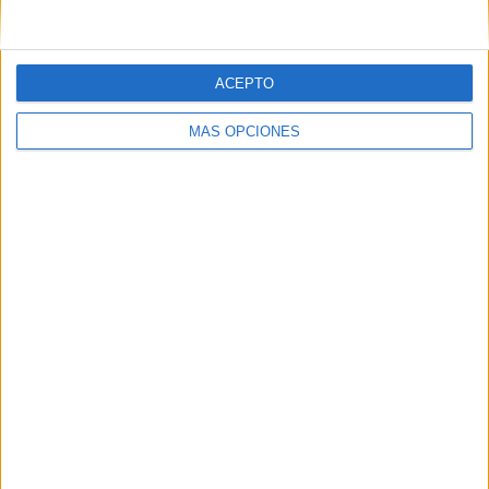
ACEPTO
06/08/2026
MÁS OPCIONES
Frigo y UNIQLO lanzan una
colección personalizable
inspirada en Cornetto,
Calippo y Solero
Las dos marcas colaboran en una edición limitada
disponible en la tienda UNIQLO Gran Vía de Madrid,
donde los clientes podrán personalizar camisetas y
bolsas tote con diseños inspirados en algunos de ...