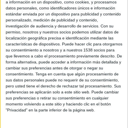
a información en un dispositivo, como cookies, y procesamos
datos personales, como identificadores únicos e información
2 DE OCTUBRE DE 2019
estándar enviada por un dispositivo para publicidad y contenido
personalizado, medición de publicidad y contenido,
Depende de Linda Jackson, directora
investigación de audiencia y desarrollo de servicios.
Con su
permiso, nosotros y nuestros socios podemos utilizar datos de
general de Citroën
localización geográfica precisa e identificación mediante las
características de dispositivos. Puede hacer clic para otorgarnos
Laurence Hansen, 41 años, diplomada por la
su consentimiento a nosotros y a nuestros 1538 socios para
ESSEC (Escuela Superior de las Ciencias
que llevemos a cabo el procesamiento previamente descrito. De
Económicas y Comerciales). Tras varias
forma alternativa, puede acceder a información más detallada y
experiencias en las áreas de comercio y
cambiar sus preferencias antes de otorgar o negar su
marketing en los sectores agroalimentario
consentimiento.
Tenga en cuenta que algún procesamiento de
(Mondelez) y textil (Petit Bateau), se incorporó a
sus datos personales puede no requerir de su consentimiento,
Groupe PSA en 2011, donde continuó
pero usted tiene el derecho de rechazar tal procesamiento. Sus
desarrollando su labor en comercio y marketing
preferencias se aplicarán solo a este sitio web. Puede cambiar
en Francia y en internacional.
sus preferencias o retirar su consentimiento en cualquier
momento volviendo a este sitio y haciendo clic en el botón
Ha ocupado los puestos de directora regional de
"Privacidad" en la parte inferior de la página web.
Peugeot Francia (2014-2016) y de directora de
marketing de Citroën Francia (2017-2019),