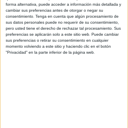
pódcast que combina humor, divulgación y
forma alternativa, puede acceder a información más detallada y
experiencias reales para inspirar a sus
cambiar sus preferencias antes de otorgar o negar su
consentimiento.
Tenga en cuenta que algún procesamiento de
consumidores a adoptar hábitos saludables en su
sus datos personales puede no requerir de su consentimiento,
día a día.
pero usted tiene el derecho de rechazar tal procesamiento. Sus
preferencias se aplicarán solo a este sitio web. Puede cambiar
El programa cuenta con la conducción de la
sus preferencias o retirar su consentimiento en cualquier
actriz y presentadora Sílvia Abril, el experto en
momento volviendo a este sitio y haciendo clic en el botón
nutrición Pablo Ojeda y el creador de contenido
"Privacidad" en la parte inferior de la página web.
Kikillo. A lo largo de doce episodios de
periodicidad quincenal, el pódcast abordará
temas relacionados con la salud, la alimentación
y el bienestar, desmontando mitos, conversando
con invitados relevantes del ámbito deportivo y
alimentario, y demostrando que cuidarse puede
ser sencillo y accesible.