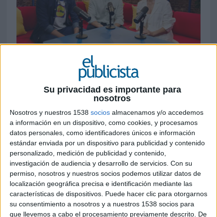
15 DE OCTUBRE DE 2025
La cadena de supermercados apuesta por un
Su privacidad es importante para
formato innovador con el estreno de un
nosotros
pódcast quincenal presentado por Sílvia
Nosotros y nuestros 1538
socios
almacenamos y/o accedemos
Abril, el nutricionista Pablo Ojeda y el
a información en un dispositivo, como cookies, y procesamos
creador de contenido Kikillo. A través de
datos personales, como identificadores únicos e información
doce episodios, el espacio busca acercar la
estándar enviada por un dispositivo para publicidad y contenido
alimentación consciente y los hábitos
personalizado, medición de publicidad y contenido,
saludables de una forma entretenida y
investigación de audiencia y desarrollo de servicios.
Con su
cercana
permiso, nosotros y nuestros socios podemos utilizar datos de
localización geográfica precisa e identificación mediante las
Lidl
refuerza su compromiso con la promoción
características de dispositivos. Puede hacer clic para otorgarnos
de un estilo de vida activo y saludable con el
su consentimiento a nosotros y a nuestros 1538 socios para
lanzamiento de ‘Los Frescos de Lidl’, un nuevo
que llevemos a cabo el procesamiento previamente descrito. De