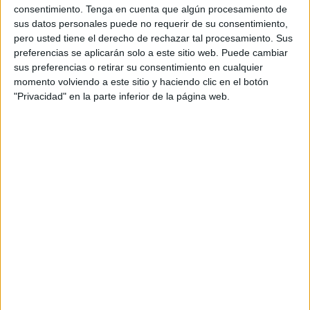
consentimiento.
Tenga en cuenta que algún procesamiento de
busca recordar la magia que se esconde detrás de
sus datos personales puede no requerir de su consentimiento,
un sorbo de una bebida única e icónica; y celebrar
pero usted tiene el derecho de rechazar tal procesamiento. Sus
su capacidad para establecer asociaciones
preferencias se aplicarán solo a este sitio web. Puede cambiar
emocionales y revivir momentos felices capaces
sus preferencias o retirar su consentimiento en cualquier
de arrancar una sonrisa, en cualquier momento y
momento volviendo a este sitio y haciendo clic en el botón
situación.
"Privacidad" en la parte inferior de la página web.
Se dirige especialmente a jóvenes con edades
comprendidas entre 15 y 21 años, con el objetivo
de generar Brand love y mostrar que Coca-Cola
no es una bebida sin más, sino la que te acompaña
en tus mejores momentos. Hablamos de un
público en el que sus principales motivaciones
son los amigos y la tecnología; está siempre
conectado es creativo, busca la aventura, y le
encanta destacar por encima de los demás por su
creatividad y su espíritu aventurero.
La campaña de marketing cuenta, como pieza