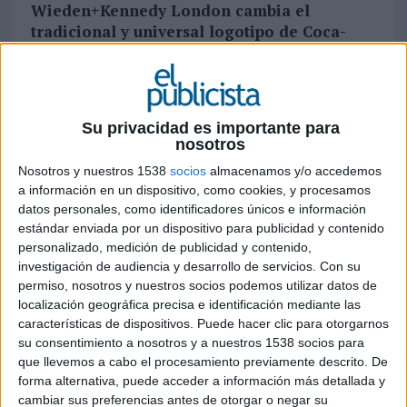
Wieden+Kennedy London cambia el
tradicional y universal logotipo de Coca-
Cola en una campaña global que se estrena
en España
Este verano el logotipo característico de Coca-
Su privacidad es importante para
Cola incorpora una traviesa lengua capaz de
nosotros
trasladar al consumidor a sus mejores recuerdos
Nosotros y nuestros 1538
socios
almacenamos y/o accedemos
y emociones vividas junto a una botella de Coca-
a información en un dispositivo, como cookies, y procesamos
Cola. La gigantesca y divertida lengua lleva a la
datos personales, como identificadores únicos e información
protagonista del spot, cuando siente las burbujas
estándar enviada por un dispositivo para publicidad y contenido
de ese primer trago, a disfrutar de sus recuerdos
personalizado, medición de publicidad y contenido,
de la playa, de conversaciones y fiestas con
investigación de audiencia y desarrollo de servicios.
Con su
amigos, de su deporte y aficiones favoritas, del
permiso, nosotros y nuestros socios podemos utilizar datos de
riesgo, ¡de la extraordinaria sensación de sentirse
localización geográfica precisa e identificación mediante las
viva!
características de dispositivos. Puede hacer clic para otorgarnos
su consentimiento a nosotros y a nuestros 1538 socios para
La campaña global, que se ha lanzado en primicia
que llevemos a cabo el procesamiento previamente descrito. De
en España, es obra de la agencia
forma alternativa, puede acceder a información más detallada y
Wieden+Kennedy London. Con ella la marca
cambiar sus preferencias antes de otorgar o negar su