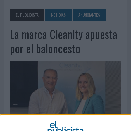
EL PUBLICISTA
NOTICIAS
ANUNCIANTES
La marca Cleanity apuesta
por el baloncesto