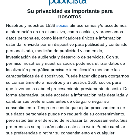
16 DE AGOSTO DE 2019
Su privacidad es importante para
nosotros
La firma se ha convertido en el nuevo
Nosotros y nuestros 1538
socios
almacenamos y/o accedemos
patrocinador del Valencia Basket
a información en un dispositivo, como cookies, y procesamos
datos personales, como identificadores únicos e información
Valencia Basket ha alcanzado un acuerdo con la
estándar enviada por un dispositivo para publicidad y contenido
compañía valenciana Cleanity para que se
personalizado, medición de publicidad y contenido,
convierta en patrocinador del club taronja
investigación de audiencia y desarrollo de servicios.
Con su
durante la temporada 2019-20, por lo que esta
permiso, nosotros y nuestros socios podemos utilizar datos de
empresa especializada en soluciones de limpieza
localización geográfica precisa e identificación mediante las
e higiene en el sector industrial se une y amplía la
características de dispositivos. Puede hacer clic para otorgarnos
familia de patrocinadores y colaboradores del
su consentimiento a nosotros y a nuestros 1538 socios para
que llevemos a cabo el procesamiento previamente descrito. De
cub, uno de los más destacados de la liga.
forma alternativa, puede acceder a información más detallada y
cambiar sus preferencias antes de otorgar o negar su
El logotipo del nuevo patrocinador taronja
consentimiento.
Tenga en cuenta que algún procesamiento de
aparecerá en varios soportes, incluyendo la
sus datos personales puede no requerir de su consentimiento,
publicidad estática y en los banners LED entre
pero usted tiene el derecho de rechazar tal procesamiento. Sus
otros. Su apuesta por Valencia Basket nace con
preferencias se aplicarán solo a este sitio web. Puede cambiar
vocación de prestar su apoyo a los dos equipos
sus preferencias o retirar su consentimiento en cualquier