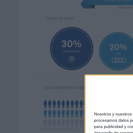
MONEDA”
07/08/2026
|
‘ALEXIA PUTELLAS X GALAXY Z FOLD8 – SIN LÍMITES’, 
Nosotros y nuestro
procesamos datos per
para publicidad y co
desarrollo de servici