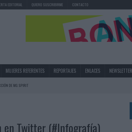
ERTA EDITORIAL
QUIERO SUSCRIBIRME
CONTACTO
MUJERES REFERENTES
REPORTAJES
ENLACES
NEWSLETTE
CIÓN DE MG SPIRIT
NA CAMPAÑA QUE CELEBRA SU REGRESO A PRIMERA DIVISIÓN
TERNACIONAL DE LA CERVEZA
360º CENTRADA EN EL ORIGEN BARCELONÉS
en Twitter (#Infografía)
 UNA EXPERIENCIA DE MARCA EN IBIZA