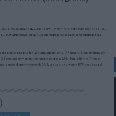
 LAS MARCAS
N IA
RÁ A PRUEBA LA CREATIVIDAD DE LAS MARCAS
en, Seat, Mercedes Benz, Volvo, Audi, BMW, Toyota y Ford. Entre todas reúnen a 541.000
 119.000 interacciones, según el análisis realizado por la empresa especializada Social
N LA INFANCIA EN SU ESTRATEGIA
OS EN VERANO Y SUPERA AL MÓVIL COMO DISPOSITIVO MÁS UTILIZADO
OS ESPAÑOLES
ia que generan algo más de 4.200 interacciones, con 2.147 retweets. Mercedes Benz, por
133 interacciones y un nivel de retweets de apenas 6.561. Pero la líder en Twitter es
IRECTORA COMERCIAL GLOBAL
menos durante el primer semestre de 2014, con un share of voice (SOV) que alcanza el
BLE INSPIRADA EN CORNETTO, CALIPPO Y SOLERO
MAR EL PATRIMONIO HISTÓRICO EN ACTIVOS CULTURALES Y ECONÓMICOS
LA GESTIÓN DE SUS RELACIONES CON LOS MEDIOS
ARIO EN SU ÚLTIMA CAMPAÑA INTERNACIONAL
N DE MARCA A LARGO PLAZO Y LA MEDICIÓN SON DOS CARAS DE LA MISMA