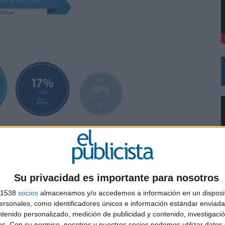
DE CHEIL SPAIN PARA SAMSUNG ELECTRONICS IBERIA
Su privacidad es importante para nosotros
s 1538
socios
almacenamos y/o accedemos a información en un disposit
sonales, como identificadores únicos e información estándar enviada 
0
ntenido personalizado, medición de publicidad y contenido, investigaci
os.
Con su permiso, nosotros y nuestros socios podemos utilizar datos 