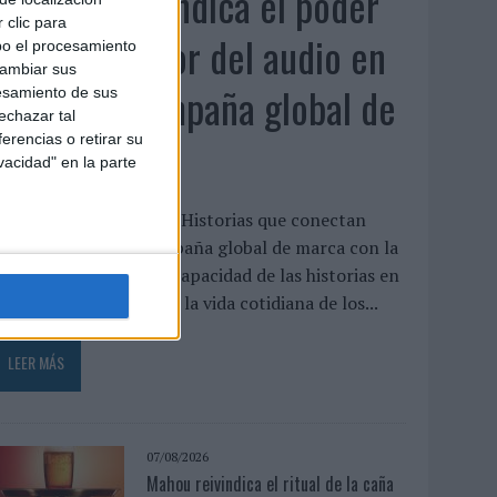
Audible reivindica el poder
 clic para
transformador del audio en
bo el procesamiento
cambiar sus
su nueva campaña global de
esamiento de sus
echazar tal
marca
erencias o retirar su
vacidad" en la parte
udible ha presentado ‘Historias que conectan
ontigo’, su nueva campaña global de marca con la
ue pone el foco en la capacidad de las historias en
udio para transformar la vida cotidiana de los...
LEER MÁS
07/08/2026
Mahou reivindica el ritual de la caña