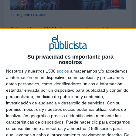
22 DE JUNIO DE 2026
Bajo el lema ‘El Metro que soñamos’, la
compañía presenta una campaña que
convierte los avances tecnológicos de la red
en un relato visual protagonizado por cuatro
soñadores
Su privacidad es importante para
nosotros
Metro de Madrid
ha estrenado ‘El Metro que
Nosotros y nuestros 1538
socios
almacenamos y/o accedemos
soñamos’, una nueva campaña creada por la
a información en un dispositivo, como cookies, y procesamos
consultora creativa Grow
con la que busca
datos personales, como identificadores únicos e información
trasladar a los usuarios el proceso de
estándar enviada por un dispositivo para publicidad y contenido
transformación tecnológica que está
personalizado, medición de publicidad y contenido,
investigación de audiencia y desarrollo de servicios.
Con su
experimentando la red.
permiso, nosotros y nuestros socios podemos utilizar datos de
localización geográfica precisa e identificación mediante las
A través de un relato visual de inspiración
características de dispositivos. Puede hacer clic para otorgarnos
retrofuturista, la iniciativa propone un recorrido
su consentimiento a nosotros y a nuestros 1538 socios para
por un metro que durante años formó parte del
que llevemos a cabo el procesamiento previamente descrito. De