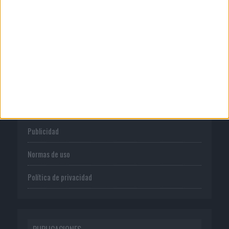
62% de los...
CORPORATIVO
Quienes somos
Publicidad
Normas de uso
Política de privacidad