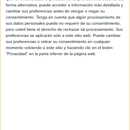
imaginario colectivo y que hoy comienza a
forma alternativa, puede acceder a información más detallada y
materializarse gracias a la incorporación de
cambiar sus preferencias antes de otorgar o negar su
nuevas soluciones tecnológicas orientadas a
consentimiento.
Tenga en cuenta que algún procesamiento de
mejorar la experiencia de viaje. La campaña parte
sus datos personales puede no requerir de su consentimiento,
que antes de convertirse en realidad, cualquier
pero usted tiene el derecho de rechazar tal procesamiento. Sus
gran cambio tuvo que ser imaginado.
preferencias se aplicarán solo a este sitio web. Puede cambiar
sus preferencias o retirar su consentimiento en cualquier
La pieza audiovisual está protagonizada por
momento volviendo a este sitio y haciendo clic en el botón
"Privacidad" en la parte inferior de la página web.
cuatro personajes que recorren pasillos, andenes,
tornos, ascensores y pantallas digitales mientras
imaginan cómo sería el Metro del futuro. A
medida que avanza el relato, esa visión deja de
ser una fantasía para mostrar los avances que ya
forman parte de la red madrileña. El spot
convierte así el viaje cotidiano en una experiencia
cargada de asombro, donde innovación y
emoción conviven para presentar un transporte
público más moderno, más rápido, más accesible
y mejor adaptado a las necesidades actuales de
los usuarios.