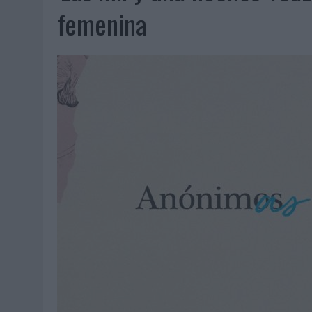
07/08/2026
|
EL VERANO PONE A PRUEBA LA ESTRATEGIA DIGITAL DE
femenina
07/08/2026
|
VUELING CONVIERTE LOS RECUERDOS EN SOUVENIRS CO
07/08/2026
|
CUANDO SE APAGUE EL SOL, EL ECLIPSE DE 2026 POND
06/08/2026
|
‘LA VUELTA’, DE FENOMENAL PARA MÁLAGA CF
06/08/2026
|
SIETE DE CADA DIEZ EMPRESAS ESPAÑOLAS NO INTEGRA
06/08/2026
|
LA TELEVISIÓN SIGUE LIDERANDO EL CONSUMO DE MEDI
06/08/2026
|
EL USO DE LA IA GENERATIVA ALCANZA YA AL 62% DE L
06/08/2026
|
SYSTEM1 NOMBRA A KIMBERLY BASTONI COMO NUEVA D
06/08/2026
|
FRIGO Y UNIQLO LANZAN UNA COLECCIÓN PERSONALIZA
06/08/2026
|
LA IA ESTÁ SUBIENDO EL LISTÓN DE LA CREATIVIDAD
05/08/2026
|
BEON WORLDWIDE LANZA RAÍZ URBANA PARA TRANSFOR
05/08/2026
|
FABRA COMUNICACIÓN INCORPORA A CASONÁ Y ASUME 
05/08/2026
|
LOPESAN HOTELS & RESORTS ACERCA EL PARAÍSO CAN
05/08/2026
|
LUIS ARQUILLOS (BURGO DE ARIAS): “LA CONSTRUCCIÓ