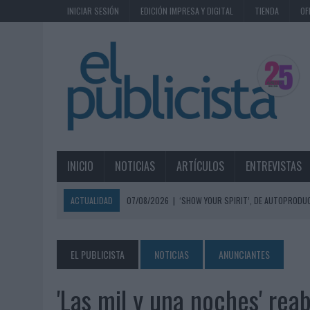
INICIAR SESIÓN
EDICIÓN IMPRESA Y DIGITAL
TIENDA
OF
INICIO
NOTICIAS
ARTÍCULOS
ENTREVISTAS
ACTUALIDAD
07/08/2026
|
‘SHOW YOUR SPIRIT’, DE AUTOPRODUC
07/08/2026
|
EL MÁLAGA CF CULMINA SU TRILOGÍA DE MARCA CON U
07/08/2026
|
MAHOU REIVINDICA EL RITUAL DE LA CAÑA EN EL DÍA IN
EL PUBLICISTA
NOTICIAS
ANUNCIANTES
07/08/2026
|
MG SPIRIT RELANZA SU MARCA CON UNA ESTRATEGIA 
'Las mil y una noches' rea
07/08/2026
|
PATRÓN CONVIERTE EL NUEVO SINGLE DE ARÓN PIPER EN