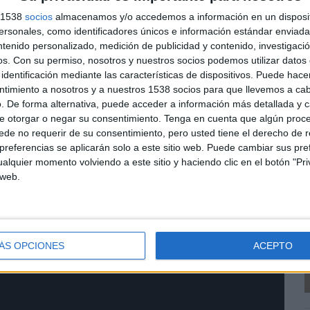
icos y estimar probabilidades de autoría desde una
s 1538
socios
almacenamos y/o accedemos a información en un disposit
sonales, como identificadores únicos e información estándar enviada 
ntenido personalizado, medición de publicidad y contenido, investigaci
papel de las mujeres en la construcción del patrimonio
os.
Con su permiso, nosotros y nuestros socios podemos utilizar datos 
históricos que han contribuido a invisibilizar
identificación mediante las características de dispositivos. Puede hacer
ntimiento a nosotros y a nuestros 1538 socios para que llevemos a ca
. De forma alternativa, puede acceder a información más detallada y 
pretación literaria: es una forma de recuperar voces
e otorgar o negar su consentimiento.
Tenga en cuenta que algún proc
S
tribución de las mujeres a la cultura y la literatura
de no requerir de su consentimiento, pero usted tiene el derecho de r
D
referencias se aplicarán solo a este sitio web. Puede cambiar sus pref
 avanzar en igualdad", afirma Eva D. Castro,
P
alquier momento volviendo a este sitio y haciendo clic en el botón "Pri
 web.
ÁS OPCIONES
ACEPTO