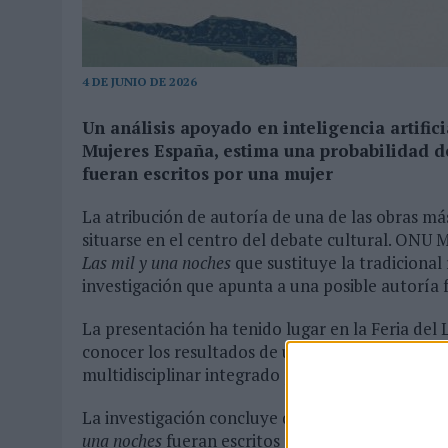
MONEDA”
07/08/2026
|
‘ALEXIA PUTELLAS X GALAXY Z FOLD8 – SIN LÍMITES’, 
4 DE JUNIO DE 2026
Un análisis apoyado en inteligencia artific
Mujeres España, estima una probabilidad de
fueran escritos por una mujer
La atribución de autoría de una de las obras más
situarse en el centro del debate cultural. ONU 
Las mil y una noches
que sustituye la tradicional
investigación que apunta a una posible autoría f
La presentación ha tenido lugar en la Feria del
conocer los resultados de un estudio desarroll
multidisciplinar integrado por especialistas en int
La investigación concluye que existe un 81,7% d
una noches
fueran escritos por una mujer. Para e