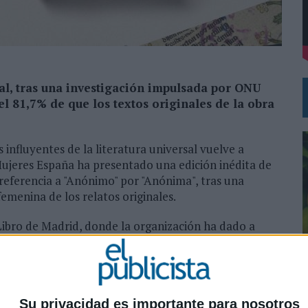
DE CHEIL SPAIN PARA SAMSUNG ELECTRONICS IBERIA
ial, tras una investigación impulsada por ONU
l 81,7% de que los textos originales de la obra
 influyentes de la literatura universal vuelve a
Mujeres España ha presentado una edición inédita de
 referencia a "Anónimo" por "Anónima", tras una
emenina de los relatos originales.
 Libro de Madrid, donde la organización ha dado a
ado durante más de cinco meses por un equipo
eligencia artificial, psicolingüística y análisis textual.
e probabilidad de que los primeros textos de
Las mil y
0
llo, se emplearon herramientas de inteligencia
Su privacidad es importante para nosotros