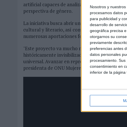
artificial capaces de analizar patrones lingüíst
Nosotros y nuestro
perspectiva de género.
procesamos datos per
para publicidad y co
La iniciativa busca abrir una reflexión sobre el 
desarrollo de servici
cultural y literario, así como sobre los procesos 
geográfica precisa e 
numerosas aportaciones femeninas.
otorgarnos su conse
previamente descrito
"Este proyecto va mucho más allá de una reinter
preferencias antes d
históricamente invisibilizadas y reconocer la con
datos personales pue
procesamiento. Sus p
universal. Avanzar en representación también es
consentimiento en cu
presidenta de ONU Mujeres España.
inferior de la página
M