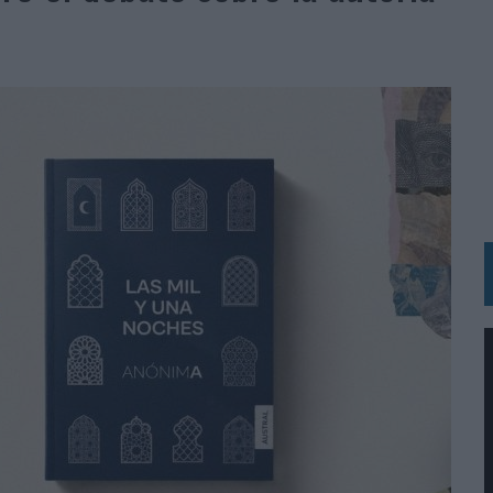
 LAS MARCAS
N IA
RÁ A PRUEBA LA CREATIVIDAD DE LAS MARCAS
N LA INFANCIA EN SU ESTRATEGIA
OS EN VERANO Y SUPERA AL MÓVIL COMO DISPOSITIVO MÁS UTILIZADO
OS ESPAÑOLES
IRECTORA COMERCIAL GLOBAL
BLE INSPIRADA EN CORNETTO, CALIPPO Y SOLERO
MAR EL PATRIMONIO HISTÓRICO EN ACTIVOS CULTURALES Y ECONÓMICOS
LA GESTIÓN DE SUS RELACIONES CON LOS MEDIOS
ARIO EN SU ÚLTIMA CAMPAÑA INTERNACIONAL
N DE MARCA A LARGO PLAZO Y LA MEDICIÓN SON DOS CARAS DE LA MISMA