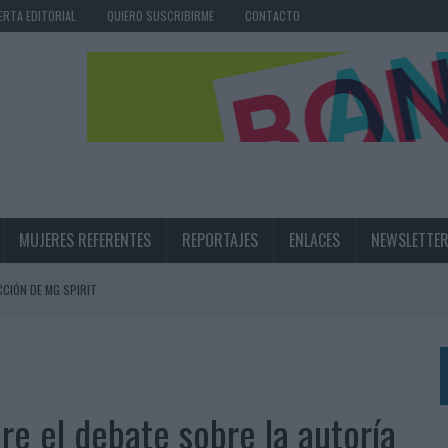
ERTA EDITORIAL
QUIERO SUSCRIBIRME
CONTACTO
MUJERES REFERENTES
REPORTAJES
ENLACES
NEWSLETTE
CIÓN DE MG SPIRIT
NA CAMPAÑA QUE CELEBRA SU REGRESO A PRIMERA DIVISIÓN
TERNACIONAL DE LA CERVEZA
360º CENTRADA EN EL ORIGEN BARCELONÉS
bre el debate sobre la autoría
 UNA EXPERIENCIA DE MARCA EN IBIZA