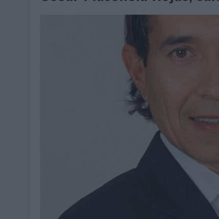
06/08/2026
|
SYSTEM1 NOMBRA A KIMBERLY BASTONI COMO NUEVA D
06/08/2026
|
FRIGO Y UNIQLO LANZAN UNA COLECCIÓN PERSONALIZA
06/08/2026
|
LA IA ESTÁ SUBIENDO EL LISTÓN DE LA CREATIVIDAD
05/08/2026
|
BEON WORLDWIDE LANZA RAÍZ URBANA PARA TRANSFOR
05/08/2026
|
FABRA COMUNICACIÓN INCORPORA A CASONÁ Y ASUME 
05/08/2026
|
LOPESAN HOTELS & RESORTS ACERCA EL PARAÍSO CAN
05/08/2026
|
LUIS ARQUILLOS (BURGO DE ARIAS): “LA CONSTRUCCIÓ
MONEDA”
04/08/2026
|
‘EL PARAÍSO MÁS CERCA’, DE 22GRADOS PARA LOPESA
04/08/2026
|
‘LA ÚNICA CERVEZA DEL MUNDO QUE SE DISFRUTA DOS 
04/08/2026
|
‘EL FÚTBOL SIN LAS PERSONAS’, DE DENTSU CREATIVE
04/08/2026
|
CAPAZ, LA CERVEZA QUE CONVIERTE CADA BOTELLA EN
04/08/2026
|
BABARIA Y MAXIBON SON ‘EL MATCH PERFECTO DEL VE
04/08/2026
|
AUDIBLE REIVINDICA EL PODER TRANSFORMADOR DEL A