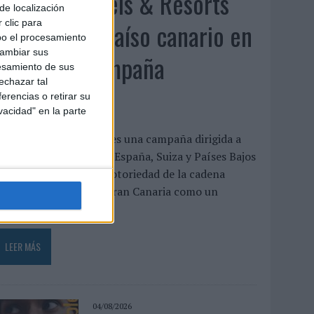
Lopesan Hotels & Resorts
de localización
acerca el paraíso canario en
 clic para
bo el procesamiento
cambiar sus
su última campaña
esamiento de sus
echazar tal
internacional
erencias o retirar su
vacidad" en la parte
El paraíso, más cerca’ es una campaña dirigida a
eino Unido, Alemania, España, Suiza y Países Bajos
ue busca reforzar la notoriedad de la cadena
otelera y posicionar Gran Canaria como un
estino...
LEER MÁS
04/08/2026