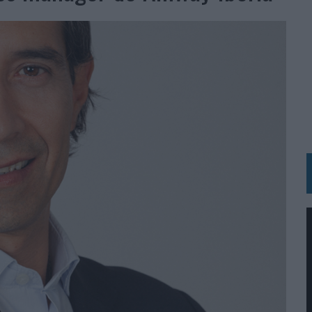
IRECTORA COMERCIAL GLOBAL
BLE INSPIRADA EN CORNETTO, CALIPPO Y SOLERO
MAR EL PATRIMONIO HISTÓRICO EN ACTIVOS CULTURALES Y ECONÓMICOS
LA GESTIÓN DE SUS RELACIONES CON LOS MEDIOS
ARIO EN SU ÚLTIMA CAMPAÑA INTERNACIONAL
N DE MARCA A LARGO PLAZO Y LA MEDICIÓN SON DOS CARAS DE LA MISMA
N HOTELS & RESORTS
VECES’, DE INUSUALY PARA CERVEZA CAPAZ
 PARA ORANGE
 UNA OPORTUNIDAD DE INCLUSIÓN
RANO’
UDIO EN SU NUEVA CAMPAÑA GLOBAL DE MARCA