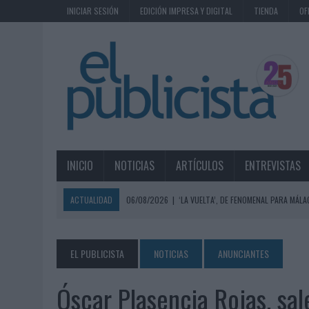
INICIAR SESIÓN
EDICIÓN IMPRESA Y DIGITAL
TIENDA
OF
INICIO
NOTICIAS
ARTÍCULOS
ENTREVISTAS
ACTUALIDAD
06/08/2026
|
‘LA VUELTA’, DE FENOMENAL PARA MÁLA
06/08/2026
|
SIETE DE CADA DIEZ EMPRESAS ESPAÑOLAS NO INTEGRA
06/08/2026
|
EL MERCADO PUBLICITARIO CAE UN 2,6% EN 2025, A
EL PUBLICISTA
NOTICIAS
ANUNCIANTES
06/08/2026
|
LA TELEVISIÓN SIGUE LIDERANDO EL CONSUMO DE MEDI
Óscar Plasencia Rojas, s
06/08/2026
|
EL USO DE LA IA GENERATIVA ALCANZA YA AL 62% DE L