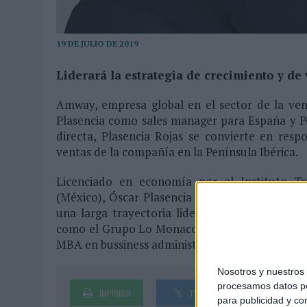
03/08/2026
|
‘VUELVE EL FÚTBOL. VUELVE A SOÑAR’, DE VML PARA MO
07/08/2026
|
CUANDO SE APAGUE EL SOL, EL ECLIPSE DE 2026 POND
19 DE JULIO DE 2019
Liderará la estrategia de crecimiento y de v
Amway, empresa global en el sector de la ven
Plasencia como sales manager para España y Po
directa, Plasencia Rojas se convierte en resp
ventas de la compañía en la Península Ibérica.
Licenciado en economía por el Instituto T
(México), Óscar Plasencia cuenta con una gran
una larga trayectoria liderando equipos tanto
como el Grupo Lo Monaco, Avon, Yanbal Interna
MBA en bussiness administration por IPADE Bus
Nosotros y nuestro
procesamos datos per
IMPRIMIR
TWEET
SHARE
para publicidad y co