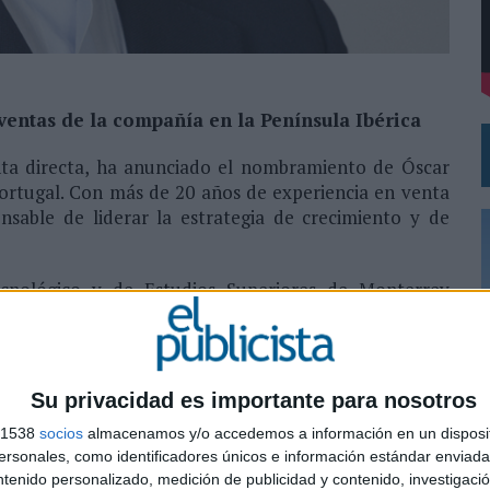
VISTAR
RÁ A PRUEBA LA CREATIVIDAD DE LAS MARCAS
entas de la compañía en la Península Ibérica
ta directa, ha anunciado el nombramiento de Óscar
rtugal. Con más de 20 años de experiencia en venta
onsable de liderar la estrategia de crecimiento y de
ecnológico y de Estudios Superiores de Monterrey
 capacidad de negociación y análisis. Además, posee
 en México, Italia como en España para compañías
tional u Omnilife. Su formación se completa con un
iness School.
Su privacidad es importante para nosotros
s 1538
socios
almacenamos y/o accedemos a información en un disposit
0
sonales, como identificadores únicos e información estándar enviada 
SHARE
ENVIAR
PIN
ntenido personalizado, medición de publicidad y contenido, investigaci