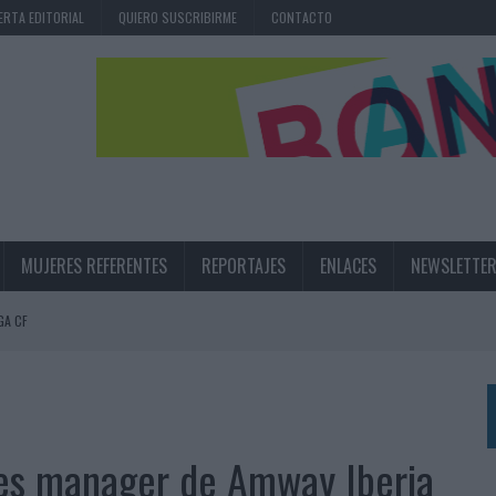
ERTA EDITORIAL
QUIERO SUSCRIBIRME
CONTACTO
MUJERES REFERENTES
REPORTAJES
ENLACES
NEWSLETTE
GA CF
N LA INFANCIA EN SU ESTRATEGIA
UNQUE LOS MEDIOS CONTROLADOS MANTIENEN EL CRECIMIENTO
OS EN VERANO Y SUPERA AL MÓVIL COMO DISPOSITIVO MÁS UTILIZADO
ales manager de Amway Iberia
OS ESPAÑOLES