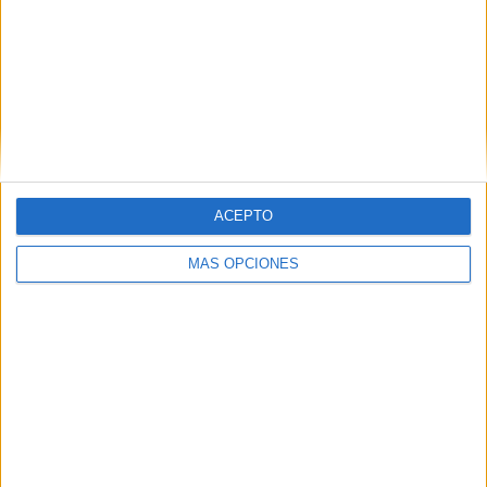
SHARE
SHARE
ENVIAR
PIN
ACEPTO
MÁS OPCIONES
SÍGUENOS EN FACEBOOK