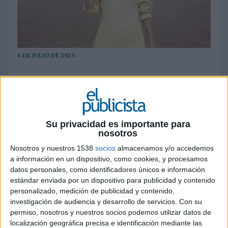
6 DE JULIO DE 2023
La campaña se estrena en España e invita a
ir más allá para enriquecer nuestras vidas
de la mano de la actriz y otros reconocidos
personajes que abanderan y comparten el
Su privacidad es importante para
estilo de vida de la marca
nosotros
Cervezas San Miguel
presenta su nuevo
Nosotros y nuestros 1538
socios
almacenamos y/o accedemos
posicionamiento internacional. Por primera vez
a información en un dispositivo, como cookies, y procesamos
en su historia, la marca establece un
datos personales, como identificadores únicos e información
estándar enviada por un dispositivo para publicidad y contenido
posicionamiento global, para fomentar en todo el
personalizado, medición de publicidad y contenido,
mundo la inquietud, que tiene el poder de
investigación de audiencia y desarrollo de servicios.
Con su
ampliar horizontes y enriquecer nuestras vidas.
permiso, nosotros y nuestros socios podemos utilizar datos de
Lo presenta a través de la campaña “Por los que
localización geográfica precisa e identificación mediante las