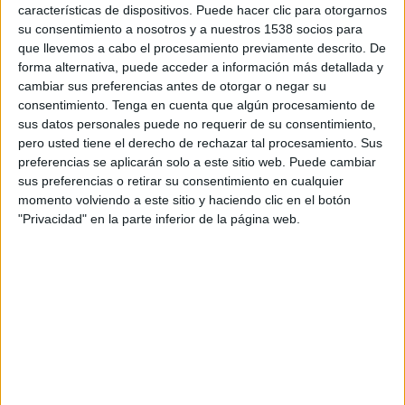
se atreven”, que muestra su espíritu atrevido y
características de dispositivos. Puede hacer clic para otorgarnos
curioso.
su consentimiento a nosotros y a nuestros 1538 socios para
que llevemos a cabo el procesamiento previamente descrito. De
Precisamente este, “Por los que se atreven”, es el
forma alternativa, puede acceder a información más detallada y
claim de esta nueva pieza que busca homenajear
cambiar sus preferencias antes de otorgar o negar su
a todas aquellas personas que quieren ir un paso
consentimiento.
Tenga en cuenta que algún procesamiento de
más allá, abrazar la vida con determinación y
sus datos personales puede no requerir de su consentimiento,
vivir experiencias inolvidables. Najwa Nimri es la
pero usted tiene el derecho de rechazar tal procesamiento. Sus
preferencias se aplicarán solo a este sitio web. Puede cambiar
protagonista del spot para España que ya está
sus preferencias o retirar su consentimiento en cualquier
disponible en todas las plataformas.
momento volviendo a este sitio y haciendo clic en el botón
"Privacidad" en la parte inferior de la página web.
“¿Tienes una lista de oportunidades perdidas?,
¿De esos momentos en los que no te atreviste?
¿De veces en las que no diste el paso? Esa lista es
el pasado”: Así comienza la intervención de la
conocida actriz, que busca despertar nuestro lado
más inquieto y atrevido. Esta pieza audiovisual
también muestra la historia de la surfista Garazi
Sánchez, el influencer y explorador Gotzon
Mantuliz y el artista Belin, todos ellos conocidos