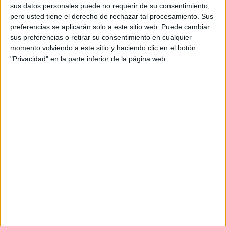
sus datos personales puede no requerir de su consentimiento,
Nestlé ha decidido mostrar una parte de su
pero usted tiene el derecho de rechazar tal procesamiento. Sus
patrimonio gráfico publicitario a través de una
preferencias se aplicarán solo a este sitio web. Puede cambiar
microsite (www.150aniversario.nestle.es), que
sus preferencias o retirar su consentimiento en cualquier
exhibe una selección de carteles y spots
momento volviendo a este sitio y haciendo clic en el botón
publicitarios, y que acoge además una promoción
"Privacidad" en la parte inferior de la página web.
dirigida a sus consumidores.
La microsite «150 años cumpliendo
compromisos» recupera algunos de los carteles y
spots icónicos de la Harina Lacteada Nestlé,
Nescafé, Nestlé Extrafino, Maggi, La Lechera,
Buitoni, Kit Kat, Eko, San Pellegrino, Friskies o
Helados Nestlé, entre otros. «Nestlé cuenta con
un patrimonio publicitario que no podíamos
desaprovechar. Ninguna compañía tiene un
histórico de comunicación gráfica con tantas
marcas diferentes como el nuestro», destaca
Miquel Campmany, responsable de la
comunicación publicitaria de la compañía.