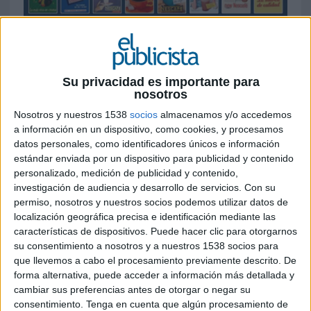
13 DE MAYO DE 2016
Para conmemorar su 150 aniversario, ha creado
un microsite y ha lanzado la promoción Juego de
Su privacidad es importante para
cromos permitirá a los consumidores conseguir
nosotros
elementos de la Nestlé Vintage Collection,
Nosotros y nuestros 1538
socios
almacenamos y/o accedemos
compuesta por obsequios diseñados con la
a información en un dispositivo, como cookies, y procesamos
publicidad más emblemática de Nestlé.
datos personales, como identificadores únicos e información
estándar enviada por un dispositivo para publicidad y contenido
Desde el nacimiento de Nestlé hace 150 años, la
personalizado, medición de publicidad y contenido,
compañía ha ido dejando su huella en los
investigación de audiencia y desarrollo de servicios.
Con su
hogares de todo el mundo, no sólo a través de
permiso, nosotros y nuestros socios podemos utilizar datos de
sus productos sino también con su comunicación
localización geográfica precisa e identificación mediante las
publicitaria, que ha contado con algunos de los
características de dispositivos. Puede hacer clic para otorgarnos
creativos y diseñadores más relevantes de cada
su consentimiento a nosotros y a nuestros 1538 socios para
que llevemos a cabo el procesamiento previamente descrito. De
época para dar a conocer sus productos al gran
forma alternativa, puede acceder a información más detallada y
público.
cambiar sus preferencias antes de otorgar o negar su
consentimiento.
Tenga en cuenta que algún procesamiento de
Ahora, al celebrar un siglo y medio de vida,