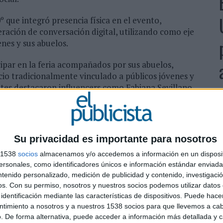
º que integró presencia física en el evento,
ración de conversación digital, utilizando como eje
enes y sus abuelos.
cipar en la feria acompañados por sus abuelos,
io tradicionalmente vinculado a públicos jóvenes y
antes destacaron influencers como Fabiana Sevillano,
 quienes compartieron la experiencia junto a sus
Tok y YouTube.
L
 la organización de torneos de petanca,
e
Su privacidad es importante para nosotros
ionalmente a generaciones mayores dentro de un
d
ca, esta dinámica reunió a más de 6.000
s 1538
socios
almacenamos y/o accedemos a información en un disposit
h
sonales, como identificadores únicos e información estándar enviada 
 el momento de la merienda como otro de sus
ntenido personalizado, medición de publicidad y contenido, investigaci
de 1.000 raciones de pan con chocolate y más de 3.000
os.
Con su permiso, nosotros y nuestros socios podemos utilizar datos 
identificación mediante las características de dispositivos. Puede hacer
ntimiento a nosotros y a nuestros 1538 socios para que llevemos a ca
cional con sorteos y merchandising exclusivo, entre
. De forma alternativa, puede acceder a información más detallada y 
lado junto a ScrapWorld que reinterpretaba elementos