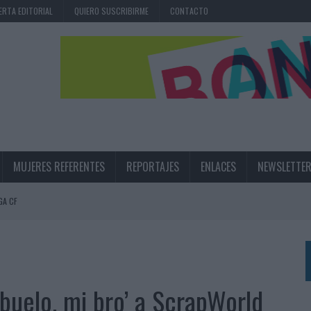
ERTA EDITORIAL
QUIERO SUSCRIBIRME
CONTACTO
MUJERES REFERENTES
REPORTAJES
ENLACES
NEWSLETTE
GA CF
N LA INFANCIA EN SU ESTRATEGIA
UNQUE LOS MEDIOS CONTROLADOS MANTIENEN EL CRECIMIENTO
OS EN VERANO Y SUPERA AL MÓVIL COMO DISPOSITIVO MÁS UTILIZADO
abuelo, mi bro’ a ScrapWorld
OS ESPAÑOLES