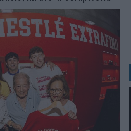
IRECTORA COMERCIAL GLOBAL
BLE INSPIRADA EN CORNETTO, CALIPPO Y SOLERO
MAR EL PATRIMONIO HISTÓRICO EN ACTIVOS CULTURALES Y ECONÓMICOS
LA GESTIÓN DE SUS RELACIONES CON LOS MEDIOS
ARIO EN SU ÚLTIMA CAMPAÑA INTERNACIONAL
N DE MARCA A LARGO PLAZO Y LA MEDICIÓN SON DOS CARAS DE LA MISMA
N HOTELS & RESORTS
VECES’, DE INUSUALY PARA CERVEZA CAPAZ
 PARA ORANGE
 UNA OPORTUNIDAD DE INCLUSIÓN
RANO’
UDIO EN SU NUEVA CAMPAÑA GLOBAL DE MARCA