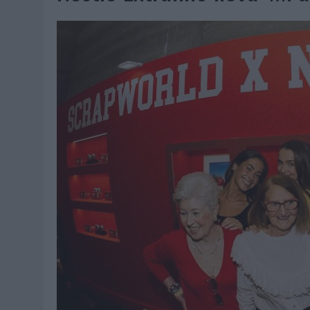
06/08/2026
|
SYSTEM1 NOMBRA A KIMBERLY BASTONI COMO NUEVA D
06/08/2026
|
FRIGO Y UNIQLO LANZAN UNA COLECCIÓN PERSONALIZA
06/08/2026
|
LA IA ESTÁ SUBIENDO EL LISTÓN DE LA CREATIVIDAD
05/08/2026
|
BEON WORLDWIDE LANZA RAÍZ URBANA PARA TRANSFOR
05/08/2026
|
FABRA COMUNICACIÓN INCORPORA A CASONÁ Y ASUME 
05/08/2026
|
LOPESAN HOTELS & RESORTS ACERCA EL PARAÍSO CAN
05/08/2026
|
LUIS ARQUILLOS (BURGO DE ARIAS): “LA CONSTRUCCIÓ
MONEDA”
04/08/2026
|
‘EL PARAÍSO MÁS CERCA’, DE 22GRADOS PARA LOPESA
04/08/2026
|
‘LA ÚNICA CERVEZA DEL MUNDO QUE SE DISFRUTA DOS 
04/08/2026
|
‘EL FÚTBOL SIN LAS PERSONAS’, DE DENTSU CREATIVE
04/08/2026
|
CAPAZ, LA CERVEZA QUE CONVIERTE CADA BOTELLA EN
04/08/2026
|
BABARIA Y MAXIBON SON ‘EL MATCH PERFECTO DEL VE
04/08/2026
|
AUDIBLE REIVINDICA EL PODER TRANSFORMADOR DEL A