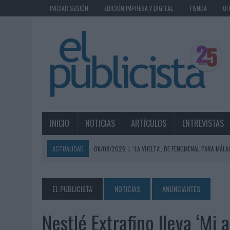
INICIAR SESIÓN
EDICIÓN IMPRESA Y DIGITAL
TIENDA
OF
INICIO
NOTICIAS
ARTÍCULOS
ENTREVISTAS
ACTUALIDAD
06/08/2026
|
‘LA VUELTA’, DE FENOMENAL PARA MÁLA
06/08/2026
|
SIETE DE CADA DIEZ EMPRESAS ESPAÑOLAS NO INTEGRA
06/08/2026
|
EL MERCADO PUBLICITARIO CAE UN 2,6% EN 2025, A
EL PUBLICISTA
NOTICIAS
ANUNCIANTES
06/08/2026
|
LA TELEVISIÓN SIGUE LIDERANDO EL CONSUMO DE MEDI
Nestlé Extrafino lleva ‘Mi 
06/08/2026
|
EL USO DE LA IA GENERATIVA ALCANZA YA AL 62% DE L