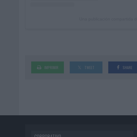
Una publicación compartida d
IMPRIMIR
TWEET
SHARE
CORPORATIVO