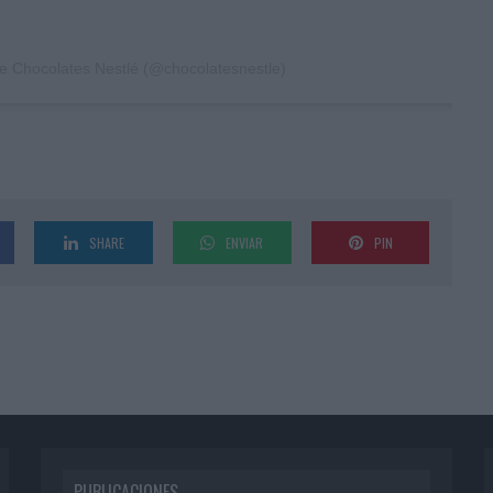
e Chocolates Nestlé (@chocolatesnestle)
SHARE
ENVIAR
PIN
PUBLICACIONES