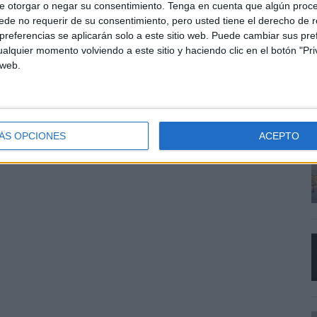
e otorgar o negar su consentimiento.
Tenga en cuenta que algún proc
ulados a la moda urbana.
de no requerir de su consentimiento, pero usted tiene el derecho de r
referencias se aplicarán solo a este sitio web. Puede cambiar sus pref
unto a
Mañana Nunca Sabes
, la activación ha
alquier momento volviendo a este sitio y haciendo clic en el botón "Pri
cia que fusionan producto, cultura, participación y
 web.
ÁS OPCIONES
ACEPTO