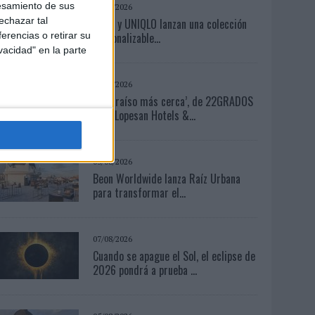
esamiento de sus
06/08/2026
echazar tal
Frigo y UNIQLO lanzan una colección
personalizable...
erencias o retirar su
vacidad" en la parte
04/08/2026
‘El Paraíso más cerca’, de 22GRADOS
para Lopesan Hotels &...
05/08/2026
Beon Worldwide lanza Raíz Urbana
para transformar el...
07/08/2026
Cuando se apague el Sol, el eclipse de
2026 pondrá a prueba ...