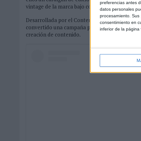
preferencias antes d
vintage de la marca bajo códigos estéticos vinc
datos personales pue
procesamiento. Sus p
Desarrollada por el Content Studio de Nestlé j
consentimiento en cu
convertido una campaña publicitaria en experien
inferior de la página
creación de contenido.
M