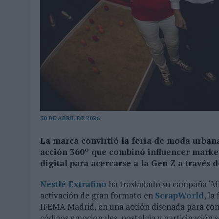
03/08/2026
|
‘VUELVE EL FÚTBOL. VUELVE A SOÑAR’, DE VML PARA MO
07/08/2026
|
CUANDO SE APAGUE EL SOL, EL ECLIPSE DE 2026 POND
30 DE ABRIL DE 2026
La marca convirtió la feria de moda urban
acción 360º que combinó influencer market
digital para acercarse a la Gen Z a través d
Nestlé Extrafino
ha trasladado su campaña ‘Mi 
activación de gran formato en
ScrapWorld
, la
IFEMA Madrid, en una acción diseñada para cone
códigos emocionales, nostalgia y participación s