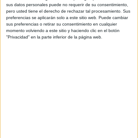
sus datos personales puede no requerir de su consentimiento,
En esta exposición se presentan los veinte
pero usted tiene el derecho de rechazar tal procesamiento. Sus
caganers más originales y míticos basados en
preferencias se aplicarán solo a este sitio web. Puede cambiar
cuatro podios: Políticos internacionales como
sus preferencias o retirar su consentimiento en cualquier
Vladimir Putin, Javier Milei o Marine Le Pen;
momento volviendo a este sitio y haciendo clic en el botón
personajes de películas como Mr. Bean o
"Privacidad" en la parte inferior de la página web.
Chewbacca; deportistas de élite entre los que
destacan Lamine Yamal o Messi y músicos como
Freddie Mercury, Bizarrap o John Lennon.
Estarán ubicados en la icónica Sala del Caganer,
en la que White Rabbit tiene expuesto uno de los
caganers más grandes del mundo, el caganer
dorado de Carles Piera.
Además, en la puerta del museo, en Passeig de
Gràcia 55, el museo cuenta con un caganer
gigante de 2 metros de altura de Caganer.com.
La exposición, abierta desde el 20 de diciembre,
finalizará el 6 de enero y una selección de