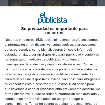
Su privacidad es importante para
nosotros
2 DE ENERO DE 2025
Nosotros y nuestros 1538
socios
almacenamos y/o accedemos
a información en un dispositivo, como cookies, y procesamos
La exposición es una selección de caganers
datos personales, como identificadores únicos e información
exclusiva que estará disponible hasta el 6 de
estándar enviada por un dispositivo para publicidad y contenido
enero en el museo, que cuenta con un
personalizado, medición de publicidad y contenido,
enorme caganer de dos metros en la puerta
investigación de audiencia y desarrollo de servicios.
Con su
permiso, nosotros y nuestros socios podemos utilizar datos de
El museo de cultura catalana
White Rabbit -
localización geográfica precisa e identificación mediante las
“The Off-Museum”
presenta una exposición de
características de dispositivos. Puede hacer clic para otorgarnos
Navidad en colaboración con
Caganer.com
, la
su consentimiento a nosotros y a nuestros 1538 socios para
icónica firma conocida por sus figuras de
que llevemos a cabo el procesamiento previamente descrito. De
forma alternativa, puede acceder a información más detallada y
caganers de todo tipo que combinan tradición y
cambiar sus preferencias antes de otorgar o negar su
humor.
consentimiento.
Tenga en cuenta que algún procesamiento de