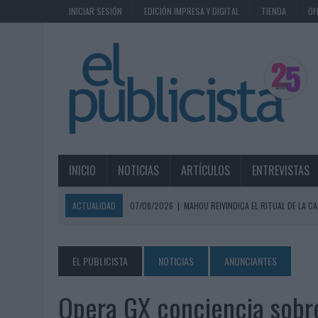
INICIAR SESIÓN
EDICIÓN IMPRESA Y DIGITAL
TIENDA
OF
INICIO
NOTICIAS
ARTÍCULOS
ENTREVISTAS
ACTUALIDAD
07/08/2026
|
MAHOU REIVINDICA EL RITUAL DE LA CA
07/08/2026
|
MG SPIRIT RELANZA SU MARCA CON UNA ESTRATEGIA 
07/08/2026
|
PATRÓN CONVIERTE EL NUEVO SINGLE DE ARÓN PIPER EN
EL PUBLICISTA
NOTICIAS
ANUNCIANTES
07/08/2026
|
EL VERANO PONE A PRUEBA LA ESTRATEGIA DIGITAL DE
Opera GX conciencia sobre
07/08/2026
|
VUELING CONVIERTE LOS RECUERDOS EN SOUVENIRS CO