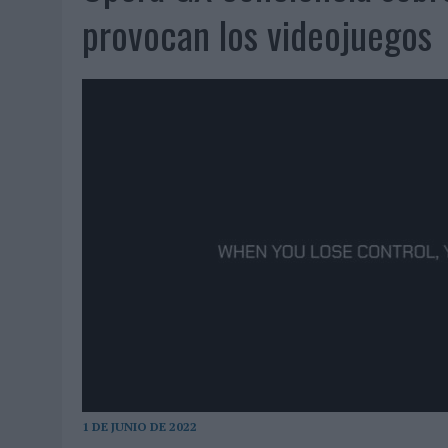
07/08/2026
|
CUANDO SE APAGUE EL SOL, EL ECLIPSE DE 2026 POND
provocan los videojuegos
06/08/2026
|
‘LA VUELTA’, DE FENOMENAL PARA MÁLAGA CF
06/08/2026
|
SIETE DE CADA DIEZ EMPRESAS ESPAÑOLAS NO INTEGRA
06/08/2026
|
LA TELEVISIÓN SIGUE LIDERANDO EL CONSUMO DE MEDI
06/08/2026
|
EL USO DE LA IA GENERATIVA ALCANZA YA AL 62% DE L
06/08/2026
|
SYSTEM1 NOMBRA A KIMBERLY BASTONI COMO NUEVA D
06/08/2026
|
FRIGO Y UNIQLO LANZAN UNA COLECCIÓN PERSONALIZA
06/08/2026
|
LA IA ESTÁ SUBIENDO EL LISTÓN DE LA CREATIVIDAD
05/08/2026
|
BEON WORLDWIDE LANZA RAÍZ URBANA PARA TRANSFOR
05/08/2026
|
FABRA COMUNICACIÓN INCORPORA A CASONÁ Y ASUME 
05/08/2026
|
LOPESAN HOTELS & RESORTS ACERCA EL PARAÍSO CAN
05/08/2026
|
LUIS ARQUILLOS (BURGO DE ARIAS): “LA CONSTRUCCIÓ
MONEDA”
1 DE JUNIO DE 2022
04/08/2026
|
‘EL PARAÍSO MÁS CERCA’, DE 22GRADOS PARA LOPESA