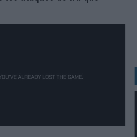
RÁ A PRUEBA LA CREATIVIDAD DE LAS MARCAS
N LA INFANCIA EN SU ESTRATEGIA
OS EN VERANO Y SUPERA AL MÓVIL COMO DISPOSITIVO MÁS UTILIZADO
OS ESPAÑOLES
IRECTORA COMERCIAL GLOBAL
BLE INSPIRADA EN CORNETTO, CALIPPO Y SOLERO
MAR EL PATRIMONIO HISTÓRICO EN ACTIVOS CULTURALES Y ECONÓMICOS
LA GESTIÓN DE SUS RELACIONES CON LOS MEDIOS
ARIO EN SU ÚLTIMA CAMPAÑA INTERNACIONAL
N DE MARCA A LARGO PLAZO Y LA MEDICIÓN SON DOS CARAS DE LA MISMA
N HOTELS & RESORTS