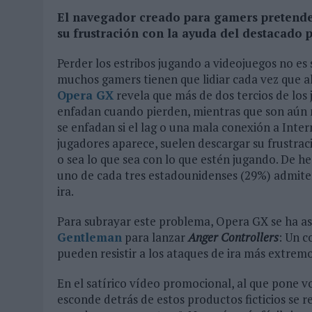
04/08/2026
|
‘LA ÚNICA CERVEZA DEL MUNDO QUE SE DISFRUTA DOS 
El navegador creado para gamers pretende a
su frustración con la ayuda del destacado p
07/08/2026
|
EL MÁLAGA CF CULMINA SU TRILOGÍA DE MARCA CON U
Perder los estribos jugando a videojuegos no es
muchos gamers tienen que lidiar cada vez que al
Opera GX
revela que más de dos tercios de los
enfadan cuando pierden, mientras que son aún m
se enfadan si el lag o una mala conexión a Inter
jugadores aparece, suelen descargar su frustrac
o sea lo que sea con lo que estén jugando. De h
uno de cada tres estadounidenses (29%) admite
ira.
Para subrayar este problema, Opera GX se ha a
Gentleman
para lanzar
Anger Controllers
: Un c
pueden resistir a los ataques de ira más extremo
En el satírico vídeo promocional, al que pone vo
esconde detrás de estos productos ficticios se 