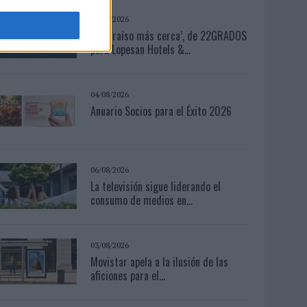
04/08/2026
‘El Paraíso más cerca’, de 22GRADOS
para Lopesan Hotels &...
04/08/2026
Anuario Socios para el Éxito 2026
06/08/2026
La televisión sigue liderando el
consumo de medios en...
03/08/2026
Movistar apela a la ilusión de las
aficiones para el...