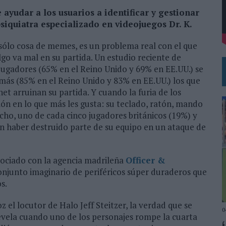
VECES’, DE INUSUALY PARA CERVEZA CAPAZ
yudar a los usuarios a identificar y gestionar
siquiatra especializado en videojuegos Dr. K.
NA CAMPAÑA QUE CELEBRA SU REGRESO A PRIMERA DIVISIÓN
 sólo cosa de memes, es un problema real con el que
go va mal en su partida. Un estudio reciente de
 jugadores (65% en el Reino Unido y 69% en EE.UU.) se
ás (85% en el Reino Unido y 83% en EE.UU.) los que
net arruinan su partida. Y cuando la furia de los
ión en lo que más les gusta: su teclado, ratón, mando
echo, uno de cada cinco jugadores británicos (19%) y
n haber destruido parte de su equipo en un ataque de
sociado con la agencia madrileña
Officer &
onjunto imaginario de periféricos súper duraderos que
s.
z el locutor de Halo Jeff Steitzer, la verdad que se
0
revela cuando uno de los personajes rompe la cuarta