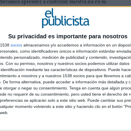
udiéramos aprender a controlar nuestra ira en su
ejecutivo de Officer & Gentleman: "La ira en los
nidad gamer, y los Anger Controllers son la forma
bierta y honesta sobre algo que afecta no sólo a los
Su privacidad es importante para nosotros
s 1538
socios
almacenamos y/o accedemos a información en un disposit
C
sonales, como identificadores únicos e información estándar enviada 
 parte de un esfuerzo mucho mayor de Opera GX
ntenido personalizado, medición de publicidad y contenido, investigaci
R
su primer "Informe sobre la ira" con datos clave
os.
Con su permiso, nosotros y nuestros socios podemos utilizar datos 
T
 de EE.UU. y Reino Unido, la marca se ha asociado con
identificación mediante las características de dispositivos. Puede hacer
 K., psiquiatra formado en Harvard y destacado
ntimiento a nosotros y a nuestros 1538 socios para que llevemos a ca
 Juntos, expondrán consejos que ayudarán a los
. De forma alternativa, puede acceder a información más detallada y 
tionar sus frustraciones asociadas al juego.
e otorgar o negar su consentimiento.
Tenga en cuenta que algún proc
de no requerir de su consentimiento, pero usted tiene el derecho de r
ular streamer Cr1TiKaL en un debate sobre el
referencias se aplicarán solo a este sitio web. Puede cambiar sus pref
tirá en GX Corner el 6 de junio en este enlace. La
alquier momento volviendo a este sitio y haciendo clic en el botón "Pri
ia: La mayoría de ellos han luchado con sus propios
 web.
ugadores estresados. Por ejemplo, casi dos tercios de
n los Estados Unidos) han tenido que reflexionar