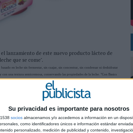
L PRIMER SEMESTRE HASTA LOS 196 MILLONES DE EUROS
 COMO MEDIA MANAGEMENT & DELIVERY PRESIDENT
n el lanzamiento de este nuevo producto lácteo de
leche que se come".
asado en leche sin fermentar, sin cuajar, sin concentrar, sin condensar ni deshidratar
es y con una textura semicremosa, conservando las propiedades de la leche. "Con Basics
s de la leche, permite completar un almuerzo o una cena, o convertir la merienda en un
prendentes de Basics, con la seguridad de que el calcio de tus huesos te lo agradecerá”,
utas exóticas, frutas mediterráneas, frutas rojas y frutas tropicales, es un producto
Su privacidad es importante para nosotros
media, ideada por la agencia de publicidad Keepthinking, que tendrá repercusión en
s 1538
socios
almacenamos y/o accedemos a información en un disposit
ugar ene l ámbito online.
0
sonales, como identificadores únicos e información estándar enviada 
ntenido personalizado, medición de publicidad y contenido, investigaci