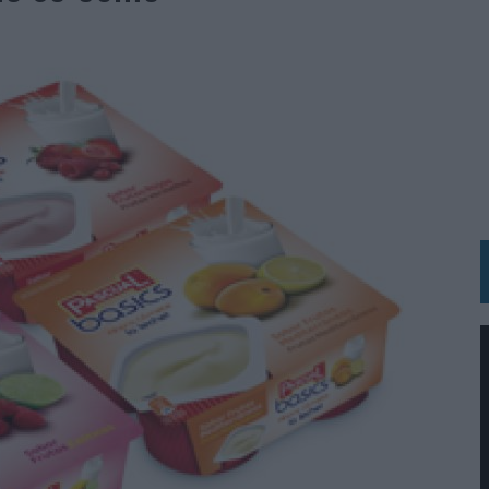
N HOTELS & RESORTS
VECES’, DE INUSUALY PARA CERVEZA CAPAZ
 PARA ORANGE
 UNA OPORTUNIDAD DE INCLUSIÓN
RANO’
UDIO EN SU NUEVA CAMPAÑA GLOBAL DE MARCA
VISTAR
 EL REGRESO DEL FÚTBOL
SU PRÓXIMA CAMISETA FOREVER GREEN
O DE 'LOS SIMPSON'
 AVAL DE SU CALIDAD
NG Y COMUNICACIÓN EN EL SECTOR ASEGURADOR 2026
DUNKIN’