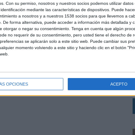
os.
Con su permiso, nosotros y nuestros socios podemos utilizar datos 
identificación mediante las características de dispositivos. Puede hacer
or habitante y año en 2001, a escasamente 77 litros sólo diez años después. Sin embargo,
ntimiento a nosotros y a nuestros 1538 socios para que llevemos a ca
r a la leche, por lo que ha creado Basics, una forma diferente de acceder a los
. De forma alternativa, puede acceder a información más detallada y 
e otorgar o negar su consentimiento.
Tenga en cuenta que algún proc
de no requerir de su consentimiento, pero usted tiene el derecho de r
nsumo de productos esenciales, como la leche. En la actualidad, el consumo de lácteos
referencias se aplicarán solo a este sitio web. Puede cambiar sus pref
a recomendada por la OMS, pudiendo producir en el futuro un aumento de las
alquier momento volviendo a este sitio y haciendo clic en el botón "Pri
 web.
L
e
SHARE
ENVIAR
PIN
ÁS OPCIONES
ACEPTO
c