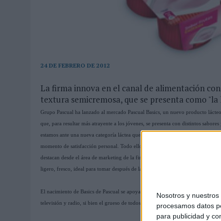
31/07/2026
|
MAKING SCIENCE AUMENTA UN 12,8% SUS VENTAS EN E
31/07/2026
|
WPP MEDIA SUMA A SU EQUIPO A JUAN ANTONIO ORTIZ
06/08/2026
|
LA IA ESTÁ SUBIENDO EL LISTÓN DE LA CREATIVIDAD
24 DE FEBRERO DE 2012
La firma innova en el canal de alimentación co
textura semicremosa, que se presenta como "la 
Grupo Pascual ha lanzado al mercado Pascual Basics, un nuevo producto lácteo b
que, para resultar más atrayente a los jóvenes, se presenta con distintos sabor
estamos ante una nueva categoría láctea que, manteniendo valores nutricionale
momento de satisfacción personal. Todo ello, gracias a los sabores frescos y sor
destacan desde el área de marketing de la firma. Presentado en cuatro sabores: fr
ligero, fresco, ideal para tomar después de las comidas.
El nacimiento de Basics de Pascual se apoya en una campaña publicitaria multi
Nosotros y nuestro
televisión y radio, si bien el grueso de todos lso desarrollos y acciones tendrá l
procesamos datos per
para publicidad y co