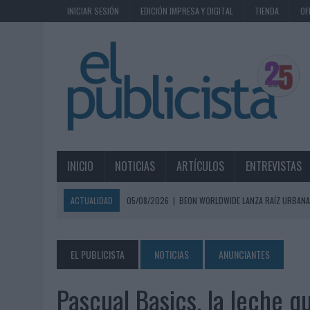
INICIAR SESIÓN
EDICIÓN IMPRESA Y DIGITAL
TIENDA
OF
INICIO
NOTICIAS
ARTÍCULOS
ENTREVISTAS
ACTUALIDAD
05/08/2026
|
BEON WORLDWIDE LANZA RAÍZ URBANA
ECONÓMICOS
05/08/2026
|
FABRA COMUNICACIÓN INCORPORA A CASONÁ Y ASUME 
EL PUBLICISTA
NOTICIAS
ANUNCIANTES
05/08/2026
|
LOPESAN HOTELS & RESORTS ACERCA EL PARAÍSO CAN
Pascual Basics, la leche 
05/08/2026
|
LUIS ARQUILLOS (BURGO DE ARIAS): “LA CONSTRUCCIÓ