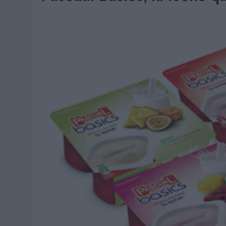
MONEDA”
04/08/2026
|
‘EL PARAÍSO MÁS CERCA’, DE 22GRADOS PARA LOPESA
04/08/2026
|
‘LA ÚNICA CERVEZA DEL MUNDO QUE SE DISFRUTA DOS 
04/08/2026
|
‘EL FÚTBOL SIN LAS PERSONAS’, DE DENTSU CREATIVE
04/08/2026
|
CAPAZ, LA CERVEZA QUE CONVIERTE CADA BOTELLA EN
04/08/2026
|
BABARIA Y MAXIBON SON ‘EL MATCH PERFECTO DEL VE
04/08/2026
|
AUDIBLE REIVINDICA EL PODER TRANSFORMADOR DEL A
03/08/2026
|
‘VUELVE EL FÚTBOL. VUELVE A SOÑAR’, DE VML PARA MO
03/08/2026
|
MOVISTAR APELA A LA ILUSIÓN DE LAS AFICIONES PARA
03/08/2026
|
EL REAL BETIS INVITA A LOS AFICIONADOS A DISEÑAR 
03/08/2026
|
KFC CONVIERTE LOS UBER EN UN HOMENAJE AL UNIVERS
03/08/2026
|
BACK MARKET PONE A LA MADRE DE SU FUNDADOR COMO
03/08/2026
|
PRESENTADO EL JURADO DE LOS PREMIOS DE MARKETI
31/07/2026
|
‘FROZEN DUNKIN’ X CALIPPO®’, AUTOPRODUCCIÓN DE 