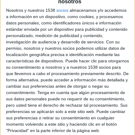
nosotros
El conocido como “el carnicero de Internet”,
Nosotros y nuestros 1538
socios
almacenamos y/o accedemos
con varios premios al talento emprendedor,
a información en un dispositivo, como cookies, y procesamos
ha convocado el concurso que finaliza el 31
datos personales, como identificadores únicos e información
estándar enviada por un dispositivo para publicidad y contenido
de agosto
personalizado, medición de publicidad y contenido,
investigación de audiencia y desarrollo de servicios.
Con su
Pepe Sáenz Villar, más conocido como Pepe
permiso, nosotros y nuestros socios podemos utilizar datos de
Chuletón, ha puesto en marcha un concurso en el
localización geográfica precisa e identificación mediante las
que reta a sus seguidores a crear un eslogan para
características de dispositivos. Puede hacer clic para otorgarnos
su próxima campaña publicitaria. Así lo ha
su consentimiento a nosotros y a nuestros 1538 socios para
comunicado a través de sus redes sociales
: “SOS.
que llevemos a cabo el procesamiento previamente descrito. De
Necesitamos una frase corta y rápida con la palabra
forma alternativa, puede acceder a información más detallada y
CHULETÓN, que pegue fuerte. Es para una publi que
cambiar sus preferencias antes de otorgar o negar su
la van a ver millones de personas”.
consentimiento.
Tenga en cuenta que algún procesamiento de
sus datos personales puede no requerir de su consentimiento,
Para fomentar la participación y agradecer a
pero usted tiene el derecho de rechazar tal procesamiento. Sus
quienes pongan a prueba su ingenio, el famoso
preferencias se aplicarán solo a este sitio web. Puede cambiar
sus preferencias o retirar su consentimiento en cualquier
carnicero riojano obsequiará al ganador con un
momento volviendo a este sitio y haciendo clic en el botón
chuletón de un kilo de su selección Pepechu.
"Privacidad" en la parte inferior de la página web.