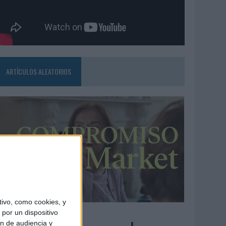
ARTÍCULOS ALEATORIOS
ivo, como cookies, y
3/08/2026
por un dispositivo
ón de audiencia y