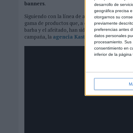
banners
.
desarrollo de servici
geográfica precisa e 
Siguiendo con la línea de años anteriores, LEA 
otorgarnos su conse
gama de productos que, a diferencia de sus prod
previamente descrito
barba y el afeitado, han sido creados para el cu
preferencias antes d
datos personales pue
campaña, la
agencia Kastner
, que ha trabajad
procesamiento. Sus p
consentimiento en cu
inferior de la página
M