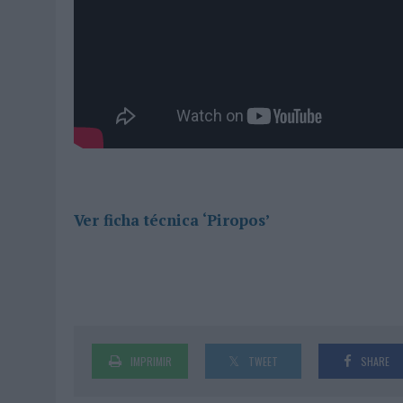
Ver ficha técnica ‘Piropos’
IMPRIMIR
TWEET
SHARE