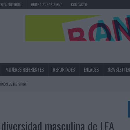
ERTA EDITORIAL
QUIERO SUSCRIBIRME
CONTACTO
MUJERES REFERENTES
REPORTAJES
ENLACES
NEWSLETTE
CIÓN DE MG SPIRIT
NA CAMPAÑA QUE CELEBRA SU REGRESO A PRIMERA DIVISIÓN
TERNACIONAL DE LA CERVEZA
360º CENTRADA EN EL ORIGEN BARCELONÉS
la diversidad masculina de LEA
 UNA EXPERIENCIA DE MARCA EN IBIZA