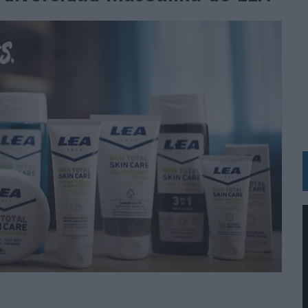
 LAS MARCAS
N IA
RÁ A PRUEBA LA CREATIVIDAD DE LAS MARCAS
N LA INFANCIA EN SU ESTRATEGIA
OS EN VERANO Y SUPERA AL MÓVIL COMO DISPOSITIVO MÁS UTILIZADO
OS ESPAÑOLES
IRECTORA COMERCIAL GLOBAL
BLE INSPIRADA EN CORNETTO, CALIPPO Y SOLERO
MAR EL PATRIMONIO HISTÓRICO EN ACTIVOS CULTURALES Y ECONÓMICOS
LA GESTIÓN DE SUS RELACIONES CON LOS MEDIOS
ARIO EN SU ÚLTIMA CAMPAÑA INTERNACIONAL
N DE MARCA A LARGO PLAZO Y LA MEDICIÓN SON DOS CARAS DE LA MISMA