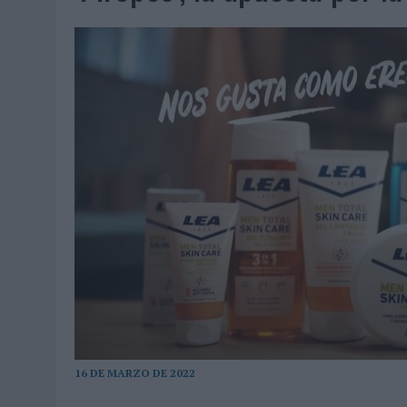
07/08/2026
|
EL VERANO PONE A PRUEBA LA ESTRATEGIA DIGITAL DE
07/08/2026
|
VUELING CONVIERTE LOS RECUERDOS EN SOUVENIRS CO
07/08/2026
|
CUANDO SE APAGUE EL SOL, EL ECLIPSE DE 2026 POND
06/08/2026
|
‘LA VUELTA’, DE FENOMENAL PARA MÁLAGA CF
06/08/2026
|
SIETE DE CADA DIEZ EMPRESAS ESPAÑOLAS NO INTEGRA
06/08/2026
|
LA TELEVISIÓN SIGUE LIDERANDO EL CONSUMO DE MEDI
06/08/2026
|
EL USO DE LA IA GENERATIVA ALCANZA YA AL 62% DE L
06/08/2026
|
SYSTEM1 NOMBRA A KIMBERLY BASTONI COMO NUEVA D
06/08/2026
|
FRIGO Y UNIQLO LANZAN UNA COLECCIÓN PERSONALIZA
06/08/2026
|
LA IA ESTÁ SUBIENDO EL LISTÓN DE LA CREATIVIDAD
05/08/2026
|
BEON WORLDWIDE LANZA RAÍZ URBANA PARA TRANSFOR
05/08/2026
|
FABRA COMUNICACIÓN INCORPORA A CASONÁ Y ASUME 
05/08/2026
|
LOPESAN HOTELS & RESORTS ACERCA EL PARAÍSO CAN
16 DE MARZO DE 2022
05/08/2026
|
LUIS ARQUILLOS (BURGO DE ARIAS): “LA CONSTRUCCIÓ