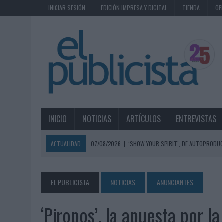
INICIAR SESIÓN
EDICIÓN IMPRESA Y DIGITAL
TIENDA
OF
INICIO
NOTICIAS
ARTÍCULOS
ENTREVISTAS
ACTUALIDAD
07/08/2026
|
‘SHOW YOUR SPIRIT’, DE AUTOPRODUC
07/08/2026
|
EL MÁLAGA CF CULMINA SU TRILOGÍA DE MARCA CON U
07/08/2026
|
MAHOU REIVINDICA EL RITUAL DE LA CAÑA EN EL DÍA IN
EL PUBLICISTA
NOTICIAS
ANUNCIANTES
07/08/2026
|
MG SPIRIT RELANZA SU MARCA CON UNA ESTRATEGIA 
‘Piropos’, la apuesta por 
07/08/2026
|
PATRÓN CONVIERTE EL NUEVO SINGLE DE ARÓN PIPER EN