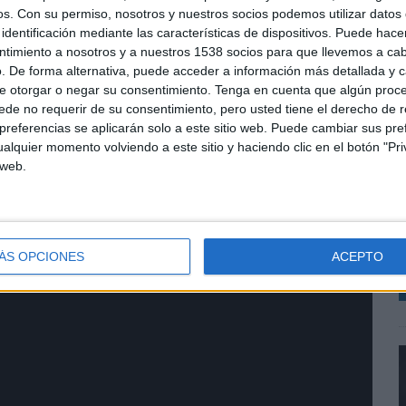
os.
Con su permiso, nosotros y nuestros socios podemos utilizar datos 
identificación mediante las características de dispositivos. Puede hacer
escoge el sentido del humor para presentar su nueva
ntimiento a nosotros y a nuestros 1538 socios para que llevemos a ca
uctos clásicos relacionados con el cuidado de la
. De forma alternativa, puede acceder a información más detallada y 
idado facial y corporal del hombre. Detrás de la
e otorgar o negar su consentimiento.
Tenga en cuenta que algún proc
de no requerir de su consentimiento, pero usted tiene el derecho de r
o a la par con la productora
We are CP
.
referencias se aplicarán solo a este sitio web. Puede cambiar sus pref
alquier momento volviendo a este sitio y haciendo clic en el botón "Pri
M
 web.
r
r
L
ÁS OPCIONES
ACEPTO