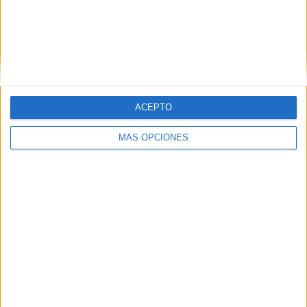
VÍDEO DESTACADO
ACEPTO
MÁS OPCIONES
ARTÍCULOS ALEATORIOS