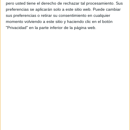
trabajo cotidiano de miles de dependientes, que
pero usted tiene el derecho de rechazar tal procesamiento. Sus
pasan buena parte de su jornada doblando
preferencias se aplicarán solo a este sitio web. Puede cambiar
camisetas, pantalones, vestidos o camisas.
sus preferencias o retirar su consentimiento en cualquier
momento volviendo a este sitio y haciendo clic en el botón
Durante la campaña, cualquier trabajador del
"Privacidad" en la parte inferior de la página web.
sector retail que pueda acreditar su empleo en
una tienda de ropa podrá disfrutar
gratuitamente de una pizza en el
establecimiento, situado en la calle Cardenal
Cisneros, 34, en el distrito madrileño de
Chamberí.
Con esta iniciativa, Pizza Wallet busca acercar su
propuesta gastronómica a nuevos consumidores
mediante una acción contextual basada en una
situación reconocible para este colectivo,
convirtiendo el acto de doblar en el nexo entre el
producto y la experiencia.
La campaña se ha lanzado a través de redes