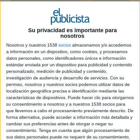
26 DE JUNIO DE 2026
La pizzería madrileña lanza una acción
Su privacidad es importante para
dirigida a los trabajadores del sector retail,
nosotros
estableciendo un paralelismo entre su
Nosotros y nuestros 1538
socios
almacenamos y/o accedemos
especialidad, la pizza doblada, y una de las
a información en un dispositivo, como cookies, y procesamos
tareas más habituales de estos profesionales
datos personales, como identificadores únicos e información
estándar enviada por un dispositivo para publicidad y contenido
Pizza Wallet ha puesto en marcha una iniciativa
personalizado, medición de publicidad y contenido,
con la que invita a comer gratis a los trabajadores
investigación de audiencia y desarrollo de servicios.
Con su
de tiendas de ropa en su local de Chamberí. La
permiso, nosotros y nuestros socios podemos utilizar datos de
acción busca rendir homenaje a uno de los
localización geográfica precisa e identificación mediante las
colectivos más visibles del comercio urbano a
características de dispositivos. Puede hacer clic para otorgarnos
través de un guiño a su rutina diaria.
su consentimiento a nosotros y a nuestros 1538 socios para
que llevemos a cabo el procesamiento previamente descrito. De
forma alternativa, puede acceder a información más detallada y
Especializada en pizza napolitana servida en
cambiar sus preferencias antes de otorgar o negar su
formato doblado, la pizzería ha encontrado un
consentimiento.
Tenga en cuenta que algún procesamiento de
punto de conexión entre su producto estrella y el
sus datos personales puede no requerir de su consentimiento,