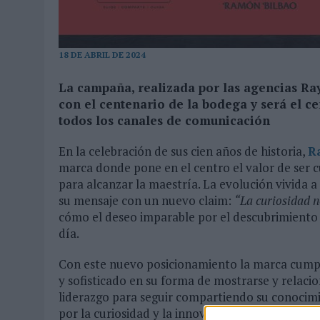
MONEDA”
07/08/2026
|
‘ALEXIA PUTELLAS X GALAXY Z FOLD8 – SIN LÍMITES’, 
18 DE ABRIL DE 2024
La campaña, realizada por las agencias
Ra
con el centenario de la bodega y será el 
todos los canales de comunicación
En la celebración de sus cien años de historia,
R
marca donde pone en el centro el valor de ser 
para alcanzar la maestría. La evolución vivida a 
su mensaje con un nuevo claim:
“La curiosidad n
cómo el deseo imparable por el descubrimiento y
día.
Con este nuevo posicionamiento la marca cumple
y sofisticado en su forma de mostrarse y relaci
liderazgo para seguir compartiendo su conocimi
por la curiosidad y la innovación. La bodega co