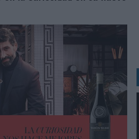
 LAS MARCAS
N IA
RÁ A PRUEBA LA CREATIVIDAD DE LAS MARCAS
N LA INFANCIA EN SU ESTRATEGIA
OS EN VERANO Y SUPERA AL MÓVIL COMO DISPOSITIVO MÁS UTILIZADO
OS ESPAÑOLES
IRECTORA COMERCIAL GLOBAL
BLE INSPIRADA EN CORNETTO, CALIPPO Y SOLERO
MAR EL PATRIMONIO HISTÓRICO EN ACTIVOS CULTURALES Y ECONÓMICOS
LA GESTIÓN DE SUS RELACIONES CON LOS MEDIOS
ARIO EN SU ÚLTIMA CAMPAÑA INTERNACIONAL
N DE MARCA A LARGO PLAZO Y LA MEDICIÓN SON DOS CARAS DE LA MISMA