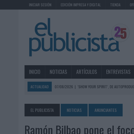
INICIAR SESIÓN
EDICIÓN IMPRESA Y DIGITAL
TIENDA
OF
INICIO
NOTICIAS
ARTÍCULOS
ENTREVISTAS
ACTUALIDAD
07/08/2026
|
‘SHOW YOUR SPIRIT’, DE AUTOPRODUC
07/08/2026
|
EL MÁLAGA CF CULMINA SU TRILOGÍA DE MARCA CON U
07/08/2026
|
MAHOU REIVINDICA EL RITUAL DE LA CAÑA EN EL DÍA IN
EL PUBLICISTA
NOTICIAS
ANUNCIANTES
07/08/2026
|
MG SPIRIT RELANZA SU MARCA CON UNA ESTRATEGIA 
Ramón Bilbao pone el foco
07/08/2026
|
PATRÓN CONVIERTE EL NUEVO SINGLE DE ARÓN PIPER EN