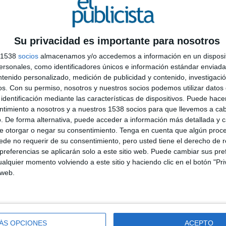
 mensaje de “el viaje comienza aquí” donde el valor
, entusiasta y ambicioso del explorador, se convierte
n más estable, madura y natural ligada a la
Su privacidad es importante para nosotros
s 1538
socios
almacenamos y/o accedemos a información en un disposit
lbao, señala: “Este nuevo mensaje de marca se basa
sonales, como identificadores únicos e información estándar enviada 
a combinación entre la maestría de la experiencia con
L
ntenido personalizado, medición de publicidad y contenido, investigaci
lo establecido. Por tanto, con este nuevo
d
os.
Con su permiso, nosotros y nuestros socios podemos utilizar datos 
l equilibrio perfecto entre nuestros dos pilares
identificación mediante las características de dispositivos. Puede hacer
a
n Ramón Bilbao creamos experiencias extraordinarias a
ntimiento a nosotros y a nuestros 1538 socios para que llevemos a ca
l
. De forma alternativa, puede acceder a información más detallada y 
atividad e innovación han sido indispensables”.
e otorgar o negar su consentimiento.
Tenga en cuenta que algún proc
de no requerir de su consentimiento, pero usted tiene el derecho de r
, Ramón Bilbao también ha elaborado una pequeña
referencias se aplicarán solo a este sitio web. Puede cambiar sus pref
s rasgos esenciales, pero aporta sobriedad y
alquier momento volviendo a este sitio y haciendo clic en el botón "Pri
de éxito y de una gama de vinos en su catálogo que
 web.
quietos.
, ha sido la aliada de la bodega para dar este
vo de
Ramón Bilbao, presentado el pasado mes de
cia.
ÁS OPCIONES
ACEPTO