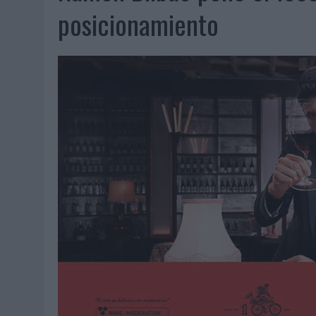
07/08/2026
|
EL VERANO PONE A PRUEBA LA ESTRATEGIA DIGITAL DE
posicionamiento
07/08/2026
|
VUELING CONVIERTE LOS RECUERDOS EN SOUVENIRS CO
07/08/2026
|
CUANDO SE APAGUE EL SOL, EL ECLIPSE DE 2026 POND
06/08/2026
|
‘LA VUELTA’, DE FENOMENAL PARA MÁLAGA CF
06/08/2026
|
SIETE DE CADA DIEZ EMPRESAS ESPAÑOLAS NO INTEGRA
06/08/2026
|
LA TELEVISIÓN SIGUE LIDERANDO EL CONSUMO DE MEDI
06/08/2026
|
EL USO DE LA IA GENERATIVA ALCANZA YA AL 62% DE L
06/08/2026
|
SYSTEM1 NOMBRA A KIMBERLY BASTONI COMO NUEVA D
06/08/2026
|
FRIGO Y UNIQLO LANZAN UNA COLECCIÓN PERSONALIZA
06/08/2026
|
LA IA ESTÁ SUBIENDO EL LISTÓN DE LA CREATIVIDAD
05/08/2026
|
BEON WORLDWIDE LANZA RAÍZ URBANA PARA TRANSFOR
05/08/2026
|
FABRA COMUNICACIÓN INCORPORA A CASONÁ Y ASUME 
05/08/2026
|
LOPESAN HOTELS & RESORTS ACERCA EL PARAÍSO CAN
05/08/2026
|
LUIS ARQUILLOS (BURGO DE ARIAS): “LA CONSTRUCCIÓ