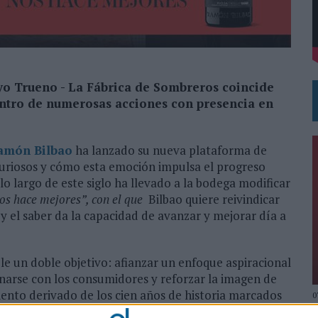
DE CHEIL SPAIN PARA SAMSUNG ELECTRONICS IBERIA
yo Trueno - La Fábrica de Sombreros
coincide
centro de numerosas acciones con presencia en
amón Bilbao
ha lanzado su nueva plataforma de
curiosos y cómo esta emoción impulsa el progreso
lo largo de este siglo ha llevado a la bodega modificar
os hace mejores”, con el que
Bilbao quiere reivindicar
 el saber da la capacidad de avanzar y mejorar día a
 un doble objetivo: afianzar un enfoque aspiracional
onarse con los consumidores y reforzar la imagen de
ento derivado de los cien años de historia marcados
0
ntinuará ideando maneras de desafiar e impulsar los