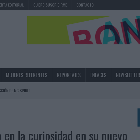
ERTA EDITORIAL
QUIERO SUSCRIBIRME
CONTACTO
MUJERES REFERENTES
REPORTAJES
ENLACES
NEWSLETTE
CIÓN DE MG SPIRIT
NA CAMPAÑA QUE CELEBRA SU REGRESO A PRIMERA DIVISIÓN
TERNACIONAL DE LA CERVEZA
360º CENTRADA EN EL ORIGEN BARCELONÉS
 en la curiosidad en su nuevo
 UNA EXPERIENCIA DE MARCA EN IBIZA