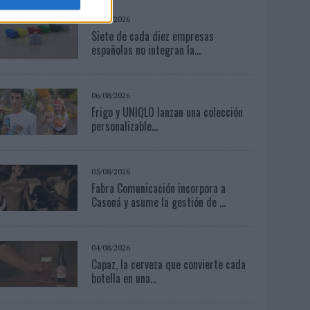
06/08/2026
Siete de cada diez empresas
españolas no integran la...
06/08/2026
Frigo y UNIQLO lanzan una colección
personalizable...
05/08/2026
Fabra Comunicación incorpora a
Casoná y asume la gestión de ...
04/08/2026
Capaz, la cerveza que convierte cada
botella en una...