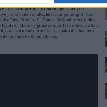
la marca ha desarrollado una campaña 360 que
ye piezas audiovisuales, lideradas por el spot
‘Nos
eativa Rayo Trueno - La Fábrica de Sombreros, radios,
y Lights en Madrid y grandes soportes de Sevilla o San
 digital, con un mix formatos y canales destinados a
 de los vinos de Ramón Bilbao.