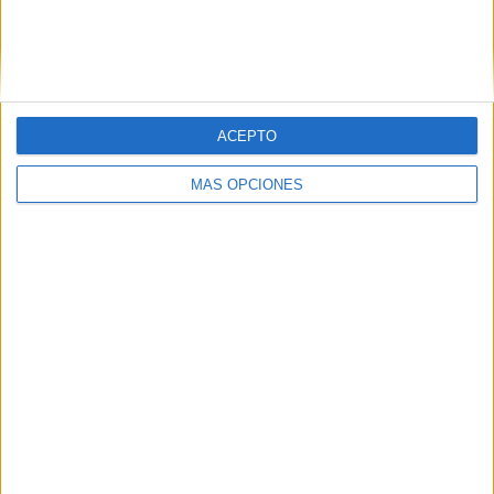
ACEPTO
MÁS OPCIONES
03/08/2026
El Real Betis invita a los
aficionados a diseñar su
próxima camiseta Forever
Green
El club abre un concurso internacional para crear la