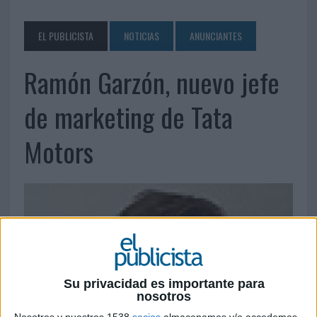
EL PUBLICISTA
NOTICIAS
ANUNCIANTES
Ramón Garzón, nuevo jefe
de marketing de Tata
Motors
Su privacidad es importante para
nosotros
Nosotros y nuestros 1538
socios
almacenamos y/o accedemos