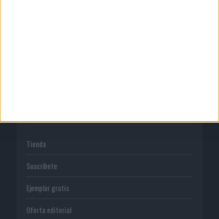
Publicidad
Normas de uso
Política de privacidad
PUBLICACIONES
Tienda
Suscríbete
Ejemplar gratis
Oferta editorial