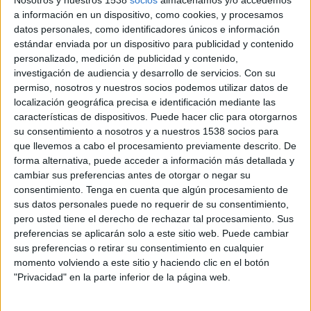
a información en un dispositivo, como cookies, y procesamos
datos personales, como identificadores únicos e información
estándar enviada por un dispositivo para publicidad y contenido
personalizado, medición de publicidad y contenido,
investigación de audiencia y desarrollo de servicios.
Con su
permiso, nosotros y nuestros socios podemos utilizar datos de
localización geográfica precisa e identificación mediante las
características de dispositivos. Puede hacer clic para otorgarnos
3 DE ABRIL DE 2007
su consentimiento a nosotros y a nuestros 1538 socios para
que llevemos a cabo el procesamiento previamente descrito. De
Tata Motors ha nombrado a Ramón Garzón
forma alternativa, puede acceder a información más detallada y
nuevo jefe de marketing de la compañía. El
cambiar sus preferencias antes de otorgar o negar su
directivo es licenciado en Ciencias de la
consentimiento.
Tenga en cuenta que algún procesamiento de
Comunicación por la Universidad Complutense
sus datos personales puede no requerir de su consentimiento,
de Madrid y MBA Internacional del Instituto de
pero usted tiene el derecho de rechazar tal procesamiento. Sus
preferencias se aplicarán solo a este sitio web. Puede cambiar
Empresa
sus preferencias o retirar su consentimiento en cualquier
Garzón inició su carrera profesional en el
momento volviendo a este sitio y haciendo clic en el botón
gabinete de prensa de Chrysler Jeep Iberia en el
"Privacidad" en la parte inferior de la página web.
año 2000.
Posteriormente se trasladó al
departamento de marketing de la misma