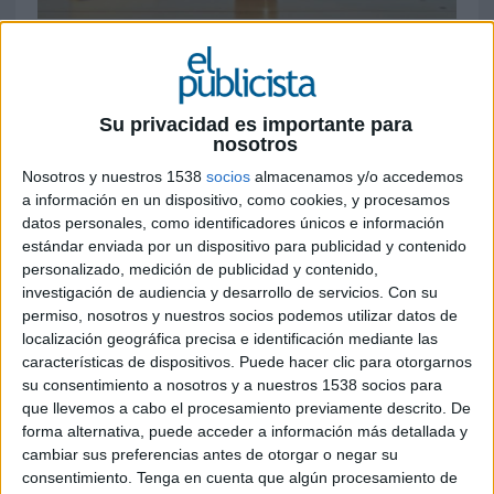
3 DE JULIO DE 2026
La marca lanza una edición especial
ilustrada por Chema Peral y una campaña
Su privacidad es importante para
específica para Cataluña que pone en valor
nosotros
una particularidad lingüística y cultural de
Nosotros y nuestros 1538
socios
almacenamos y/o accedemos
la región
a información en un dispositivo, como cookies, y procesamos
datos personales, como identificadores únicos e información
San Miguel
ha presentado 'Feta per als que fan'
estándar enviada por un dispositivo para publicidad y contenido
(Hecha para los que hacen), una nueva campaña
personalizado, medición de publicidad y contenido,
con la que rinde homenaje a Cataluña, territorio
investigación de audiencia y desarrollo de servicios.
Con su
en el que inauguró su primera fábrica en España
permiso, nosotros y nuestros socios podemos utilizar datos de
en 1957. La iniciativa busca reforzar el vínculo
localización geográfica precisa e identificación mediante las
histórico de la marca con la comunidad a través
características de dispositivos. Puede hacer clic para otorgarnos
de un concepto creativo inspirado el uso del
su consentimiento a nosotros y a nuestros 1538 socios para
que llevemos a cabo el procesamiento previamente descrito. De
verbo
fer
(hacer) para expresar acciones
forma alternativa, puede acceder a información más detallada y
cotidianas en el catalán.
cambiar sus preferencias antes de otorgar o negar su
consentimiento.
Tenga en cuenta que algún procesamiento de
La campaña, de
McCann
, gira en torno a la idea