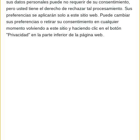
sus datos personales puede no requerir de su consentimiento,
de que los catalanes no "dan" abrazos o besos,
pero usted tiene el derecho de rechazar tal procesamiento. Sus
sino que los "hacen" (fem abraçades, fem petons),
preferencias se aplicarán solo a este sitio web. Puede cambiar
del mismo modo que también "hacen" una
sus preferencias o retirar su consentimiento en cualquier
cerveza (fem una cervesa). Este recurso sirve de
momento volviendo a este sitio y haciendo clic en el botón
base para un spot que celebra la forma de vivir y
"Privacidad" en la parte inferior de la página web.
relacionarse en la región.